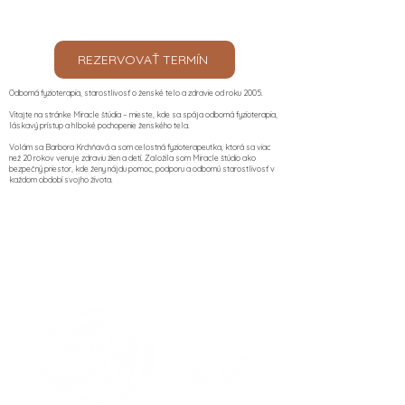
REZERVOVAŤ TERMÍN
Odborná fyzioterapia, starostlivosť o ženské telo a zdravie od roku 2005.
Vitajte na stránke Miracle štúdia – mieste, kde sa spája odborná fyzioterapia,
láskavý prístup a hlboké pochopenie ženského tela.
Volám sa Barbora Krchňavá a som celostná fyzioterapeutka, ktorá sa viac
než 20 rokov venuje zdraviu žien a detí. Založila som Miracle štúdio ako
bezpečný priestor, kde ženy nájdu pomoc, podporu a odbornú starostlivosť v
každom období svojho života.​