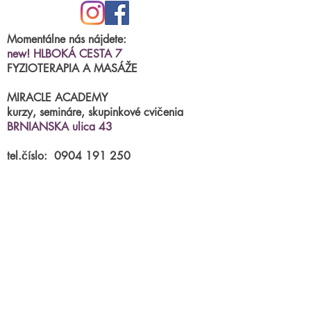
Momentálne nás nájdete:
new! HLBOKÁ CESTA 7
FYZIOTERAPIA A MASÁŽE
MIRACLE ACADEMY
kurzy, semináre, skupinkové cvičenia
BRNIANSKA ulica 43
tel.číslo:
0904 191 250
(po.-štvr.15:00-17:00)
termíny na fyzioterapiu/masáže
príjimame
online
Parkovanie priamo pred centrami.
mail:
miraclestudioba@gmail.com