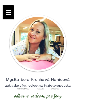
Mgr.Barbora Krchňavá Hanicová
zakladateľka, celostná fyzioterapeutka
FYZIOTERAPIA MASÁŽE CVIČENIA
odborne, srdcom, pre ženy