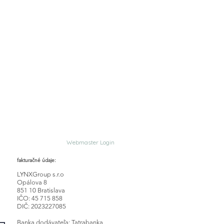
Webmaster Login
fakturačné údaje:
LYNXGroup s.r.o
Opálova 8
851 10 Bratislava
IČO: 45 715 858
DIČ: 2023227085
Banka dodávateľa: Tatrabanka