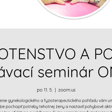
OTENSTVO A P
ávací seminár 
po 11. 5.
  |  
zoom.us
enie gynekologického a fyzioterapeutického pohľadu vám u
šie pochopiť potreby tehotnej ženy a nastaviť pohybové akti