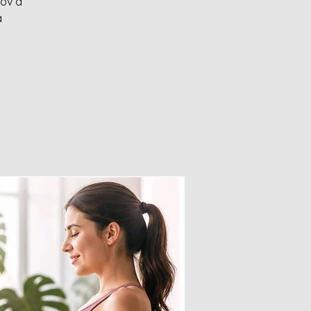
tov a
a