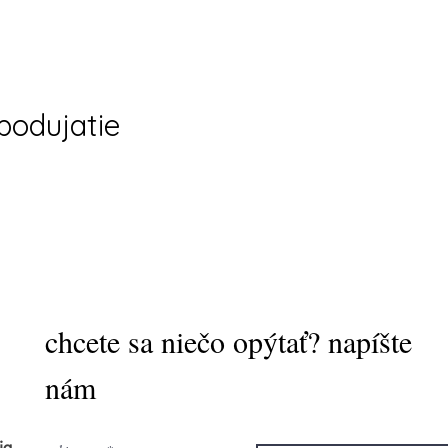
 podujatie
chcete sa niečo opýtať? napíšte
nám
ia