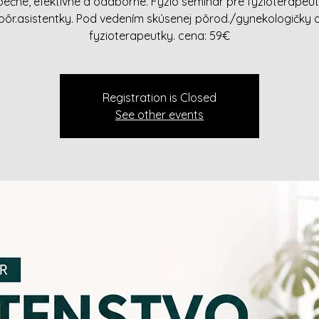
ečne, efektívne a oddborne. Fyzio seminár pre fyzioterapeu
pôr.asistentky. Pod vedením skúsenej pôrod./gynekologičky 
fyzioterapeutky. cena: 59€
Registration is Closed
See other events