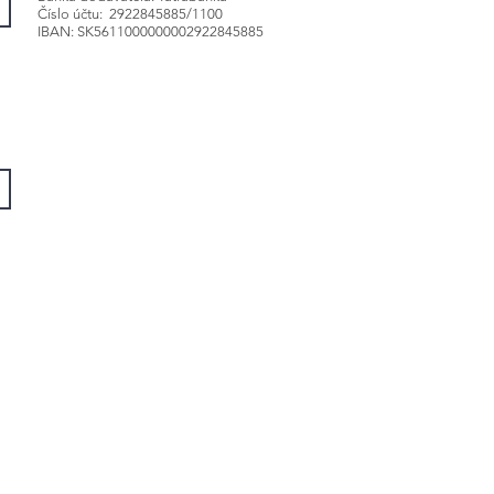
Číslo účtu: 2922845885/1100
IBAN: SK5611000000002922845885