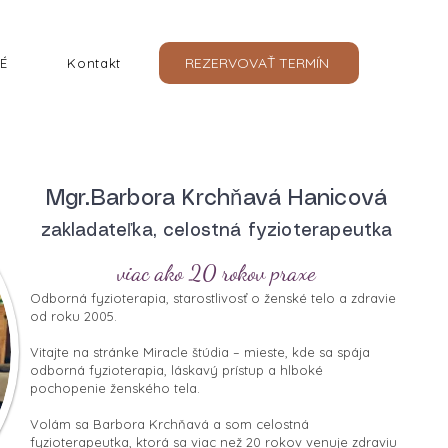
REZERVOVAŤ TERMÍN
É
Kontakt
Mgr.Barbora Krchňavá Hanicová
zakladateľka, celostná fyzioterapeutka
viac ako 20 rokov praxe
Odborná fyzioterapia, starostlivosť o ženské telo a zdravie
od roku 2005.
Vitajte na stránke Miracle štúdia – mieste, kde sa spája
odborná fyzioterapia, láskavý prístup a hlboké
pochopenie ženského tela.
Volám sa Barbora Krchňavá a som celostná
fyzioterapeutka, ktorá sa viac než 20 rokov venuje zdraviu