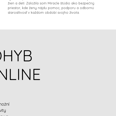
žien a detí. Založila som Miracle štúdio ako bezpečný
priestor, kde ženy nájdu pomoc, podporu a odbornú
starostlivosť v každom období svojho života.​
OHYB
ONLINE
možní
vity