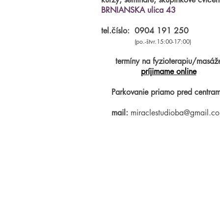
BRNIANSKA ulica 43
tel.číslo:
0904 191 250
(po.-štvr.15:00-17:00)
termíny na fyzioterapiu/masáž
príjimame online
Parkovanie priamo pred centram
mail:
miraclestudioba@gmail.c