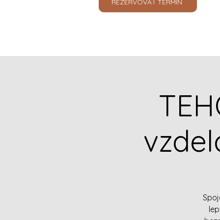
REZERVOVAŤ TERMÍN
TEH
vzdel
Spoj
lep