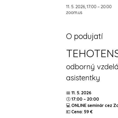
11. 5. 2026, 17:00 – 20:00
zoom.us
O podujatí
TEHOTENS
odborný vzdelá
asistentky
📅 
11. 5. 2026
🕔 
17:00 – 20:00
💻 
ONLINE seminár cez 
💶 
Cena: 59 €