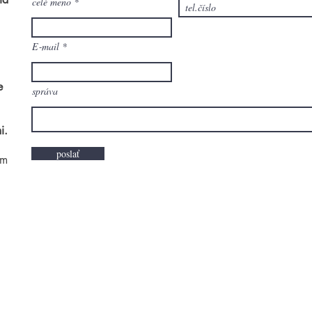
celé meno
E‑mail
e
správa
i.
poslať
om