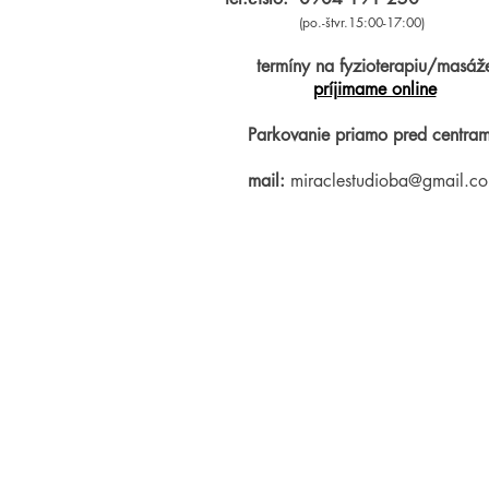
(po.-štvr.15:00-17:00)
termíny na fyzioterapiu/masáž
príjimame online
Parkovanie priamo pred centram
mail:
miraclestudioba@gmail.c