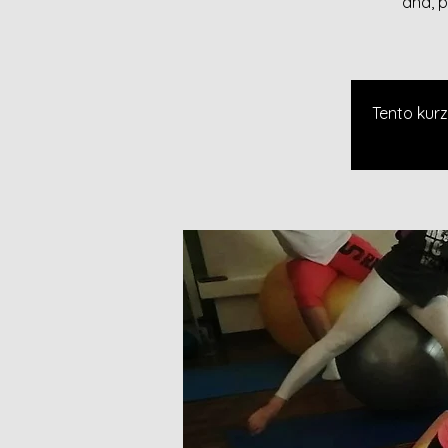
dna, 
Tento kurz