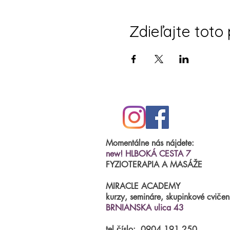
Zdieľajte toto
Momentálne nás nájdete:
new! HLBOKÁ CESTA 7
FYZIOTERAPIA A MASÁŽE
MIRACLE ACADEMY
kurzy, semináre, skupinkové cvičen
BRNIANSKA ulica 43
tel.číslo:
0904 191 250