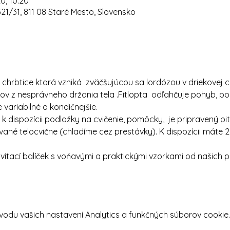
20, 10:20
321/31, 811 08 Staré Mesto, Slovensko
 chrbtice ktorá vzniká  zväčšujúcou sa lordózou v driekovej c
ov z nesprávneho držania tela .Fitlopta  odľahčuje pohyb, po
 variabilné a kondičnejšie.
dispozícii podložky na cvičenie, pomôcky,  je pripravený pit
vané telocvične (chladíme cez prestávky). K dispozícii máte 2 
tací balíček s voňavými a praktickými vzorkami od našich p
odu vašich nastavení Analytics a funkčných súborov cookie.