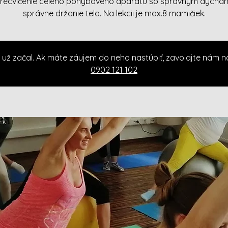
precvičenie celého pohybového aparátu so správnym dýchan
správne držanie tela. Na lekcii je max.8 mamičiek.
 už začal. Ak máte záujem do neho nastúpiť, zavolajte nám n
0902 121 102