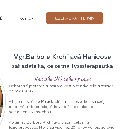
REZERVOVAŤ TERMÍN
É
Kontakt
Mgr.Barbora Krchňavá Hanicová
zakladateľka, celostná fyzioterapeutka
viac ako 20 rokov praxe
Odborná fyzioterapia, starostlivosť o ženské telo a zdravie
od roku 2005.
Vitajte na stránke Miracle štúdia – mieste, kde sa spája
odborná fyzioterapia, láskavý prístup a hlboké
pochopenie ženského tela.
Volám sa Barbora Krchňavá a som celostná
fyzioterapeutka, ktorá sa viac než 20 rokov venuje zdraviu