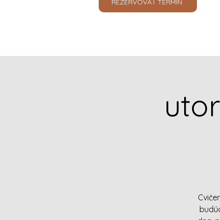
REZERVOVAŤ TERMÍN
utor
Cviče
budúc