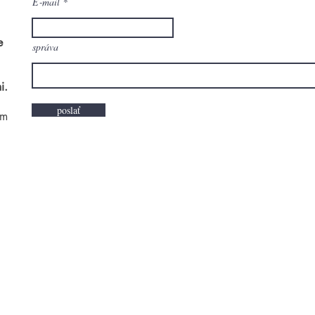
E‑mail
e
správa
i.
poslať
om