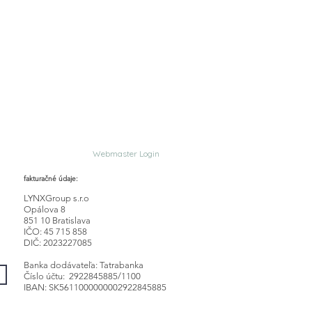
Webmaster Login
fakturačné údaje:
LYNXGroup s.r.o
Opálova 8
851 10 Bratislava
IČO: 45 715 858
DIČ: 2023227085
Banka dodávateľa: Tatrabanka
Číslo účtu: 2922845885/1100
IBAN: SK5611000000002922845885