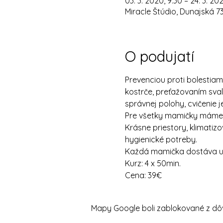
03. 3. 2020, 9:30 – 24. 3. 20
Miracle Štúdio, Dunajská 7
O podujatí
Prevenciou proti bolestiam
kostrče, preťažovaním sval
správnej polohy, cvičenie je
Pre všetky mamičky máme k 
Krásne priestory, klimatizo
hygienické potreby.
Každá mamička dostáva uví
Kurz: 4 x 50min.
Cena: 39€
Mapy Google boli zablokované z dôv