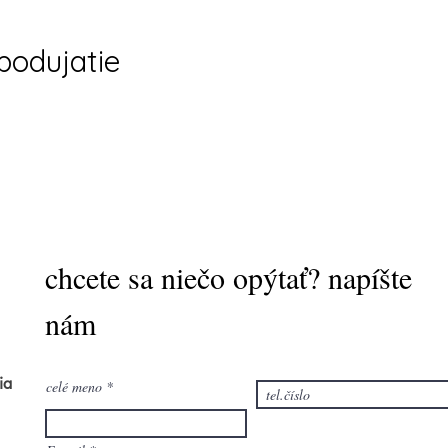
 podujatie
chcete sa niečo opýtať? napíšte
nám
ia
celé meno