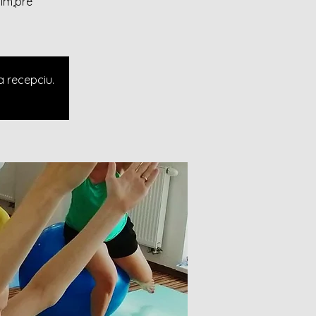
ím,pre
a recepciu.