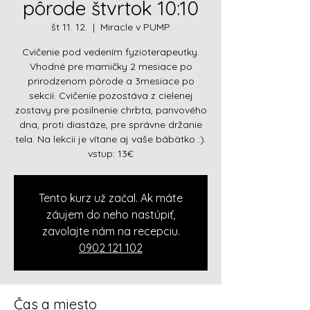
pôrode štvrtok 10:10
št 11. 12.
  |  
Miracle v PUMP
Cvičenie pod vedením fyzioterapeutky.
Vhodné pre mamičky 2 mesiace po
prirodzenom pôrode a 3mesiace po
sekcii. Cvičenie pozostáva z cielenej
zostavy pre posilnenie chrbta, panvového
dna, proti diastáze, pre správne držanie
tela. Na lekcii je vítane aj vaše bábätko :).
vstup: 13€
Tento kurz už začal. Ak máte
záujem do neho nastúpiť,
zavolajte nám na recepciu.
0902 121 102
Čas a miesto