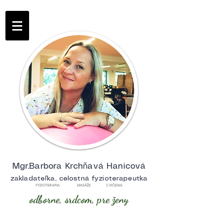
Mgr.Barbora Krchňavá Hanicová
zakladateľka, celostná fyzioterapeutka
FYZIOTERAPIA MASÁŽE CVIČENIA
odborne, srdcom, pre ženy