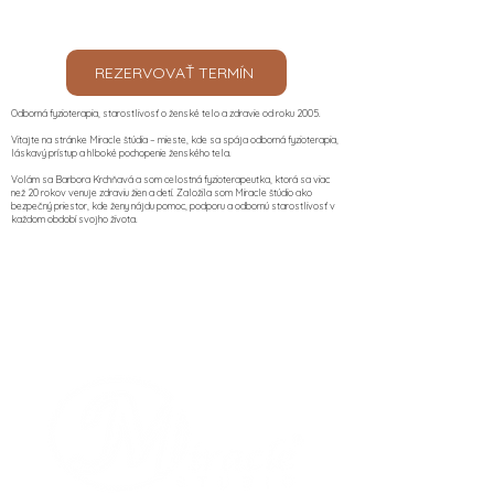
REZERVOVAŤ TERMÍN
Odborná fyzioterapia, starostlivosť o ženské telo a zdravie od roku 2005.
Vitajte na stránke Miracle štúdia – mieste, kde sa spája odborná fyzioterapia,
láskavý prístup a hlboké pochopenie ženského tela.
Volám sa Barbora Krchňavá a som celostná fyzioterapeutka, ktorá sa viac
než 20 rokov venuje zdraviu žien a detí. Založila som Miracle štúdio ako
bezpečný priestor, kde ženy nájdu pomoc, podporu a odbornú starostlivosť v
každom období svojho života.​