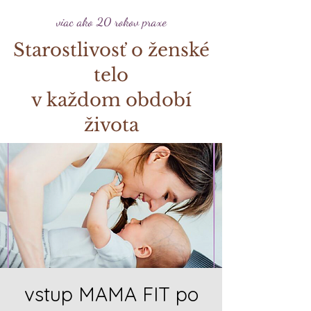
viac ako 20 rokov praxe
Starostlivosť o ženské
telo
v každom období
života
vstup MAMA FIT po