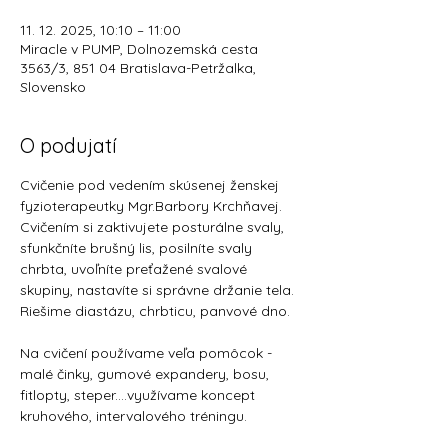
11. 12. 2025, 10:10 – 11:00
Miracle v PUMP, Dolnozemská cesta
3563/3, 851 04 Bratislava-Petržalka,
Slovensko
O podujatí
Cvičenie pod vedením skúsenej ženskej 
fyzioterapeutky Mgr.Barbory Krchňavej.
Cvičením si zaktivujete posturálne svaly, 
sfunkčníte brušný lis, posilníte svaly 
chrbta, uvoľníte preťažené svalové 
skupiny, nastavíte si správne držanie tela. 
Riešime diastázu, chrbticu, panvové dno. 
Na cvičení používame veľa pomôcok - 
malé činky, gumové expandery, bosu, 
fitlopty, steper....využívame koncept 
kruhového, intervalového tréningu.