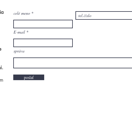
ia
celé meno
E‑mail
e
správa
i.
poslať
om