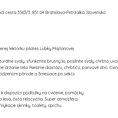
á cesta 3563/3, 851 04 Bratislava-Petržalka, Slovensko
nej lektorku pilates Lubky Majtanovej.
urálne svaly, sfunkčníte brušný lis, posilníte svaly chrbta, uv
ne držanie tela. Riešime diastázu, chrbticu, panvové dno. Cvič
odzenom pôrode a 3mesiace po sekcii.
 dispozícii podložky na cvičenie, pomôcky.
 lesa, čistá telocvičňa. Super atmosféra.
mykacie skrinky, toalety, sprchu.