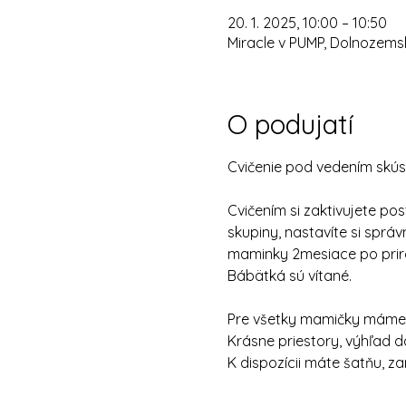
20. 1. 2025, 10:00 – 10:50
Miracle v PUMP, Dolnozemsk
O podujatí
Cvičenie pod vedením skúse
Cvičením si zaktivujete post
skupiny, nastavíte si správ
maminky 2mesiace po prir
Bábätká sú vítané. 
Pre všetky mamičky máme k
Krásne priestory, výhľad do
K dispozícii máte šatňu, za