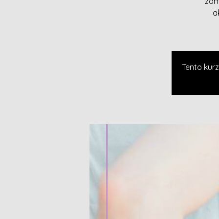
zam
a
Tento kurz