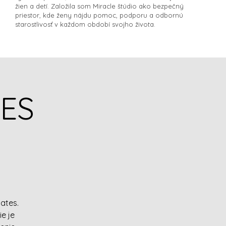
žien a detí. Založila som Miracle štúdio ako bezpečný
priestor, kde ženy nájdu pomoc, podporu a odbornú
starostlivosť v každom období svojho života.​
TES
ates.
ie je