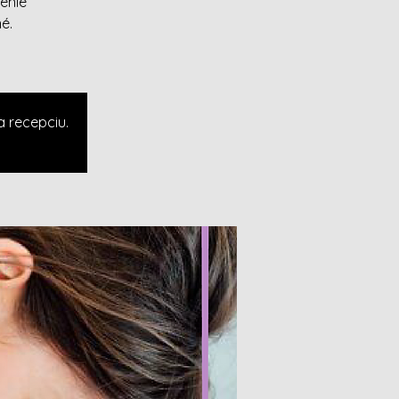
enie
é.
a recepciu.