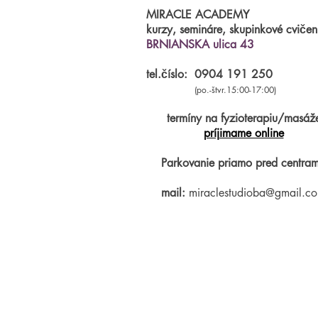
MIRACLE ACADEMY
kurzy, semináre, skupinkové cvičen
BRNIANSKA ulica 43
tel.číslo:
0904 191 250
(po.-štvr.15:00-17:00)
termíny na fyzioterapiu/masáž
príjimame online
Parkovanie priamo pred centram
mail:
miraclestudioba@gmail.c