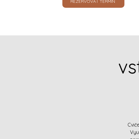
REZERVOVAŤ TERMÍN
vs
Cvič
Využ