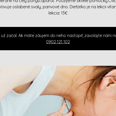
erané na celý pohyb.aparát. Použijeme skvelé pomôcky.Cvič
ktivuje oslabené svaly, panvové dno. Dieťatko je na lekcii vítan
lekcia: 13€
 už začal. Ak máte záujem do neho nastúpiť, zavolajte nám n
0902 121 102