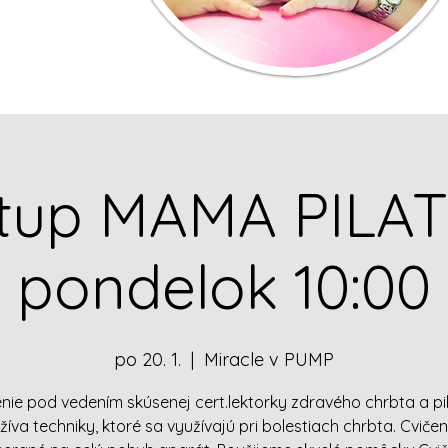
tup MAMA PILA
pondelok 10:00
po 20. 1.
  |  
Miracle v PUMP
enie pod vedením skúsenej cert.lektorky zdravého chrbta a pil
íva techniky, ktoré sa využívajú pri bolestiach chrbta. Cvičen