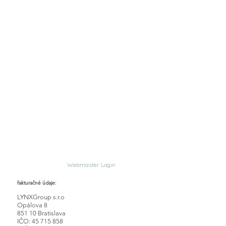
Webmaster Login
fakturačné údaje:
LYNXGroup s.r.o
Opálova 8
851 10 Bratislava
IČO: 45 715 858