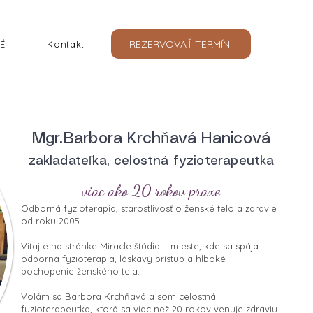
REZERVOVAŤ TERMÍN
É
Kontakt
Mgr.Barbora Krchňavá Hanicová
zakladateľka, celostná fyzioterapeutka
viac ako 20 rokov praxe
Odborná fyzioterapia, starostlivosť o ženské telo a zdravie
od roku 2005.
Vitajte na stránke Miracle štúdia – mieste, kde sa spája
odborná fyzioterapia, láskavý prístup a hlboké
pochopenie ženského tela.
Volám sa Barbora Krchňavá a som celostná
fyzioterapeutka, ktorá sa viac než 20 rokov venuje zdraviu