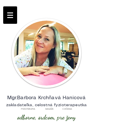
Mgr.Barbora Krchňavá Hanicová
zakladateľka, celostná fyzioterapeutka
FYZIOTERAPIA MASÁŽE CVIČENIA
odborne, srdcom, pre ženy