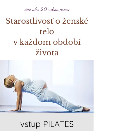
viac ako 20 rokov praxe
Starostlivosť o ženské
telo
v každom období
života
vstup PILATES