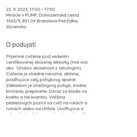
22. 9. 2023, 17:00 – 17:50
Miracle v PUMP, Dolnozemská cesta
3563/3, 851 04 Bratislava-Petržalka,
Slovensko
O podujatí
Príjemné cvičenie pod vedením
certifikovanej skúsenej lektorky (má viac
ako 12rokov skúseností s tehotnými).
Cvičenie je stredne náročné, aktívne,
posiľňujúce celý pohybový aparát.
Základom je strečingový pohyb, žiadne
kmitanie, prepínanie. Dôraz sa kladie na
kvalitu a nie kvantitu. Väčšina
pilatesových pozícií sa cvičí na rukách a
nohách alebo na chrbte. Uvoľňujúce a
relaxačné polohy pomáhajú ventilovať
napätie v chrbte a panvovej oblasti.
Malá skupinka - max.5 mamičiek