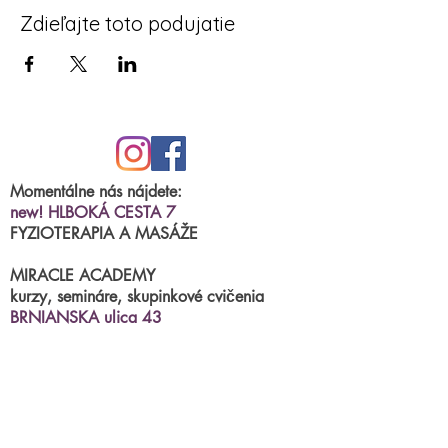
Zdieľajte toto podujatie
cena vstup: 12€
Momentálne nás nájdete:
new! HLBOKÁ CESTA 7
FYZIOTERAPIA A MASÁŽE
MIRACLE ACADEMY
kurzy, semináre, skupinkové cvičenia
BRNIANSKA ulica 43
tel.číslo:
0904 191 250
(po.-štvr.15:00-17:00)
termíny na fyzioterapiu/masáže
príjimame
online