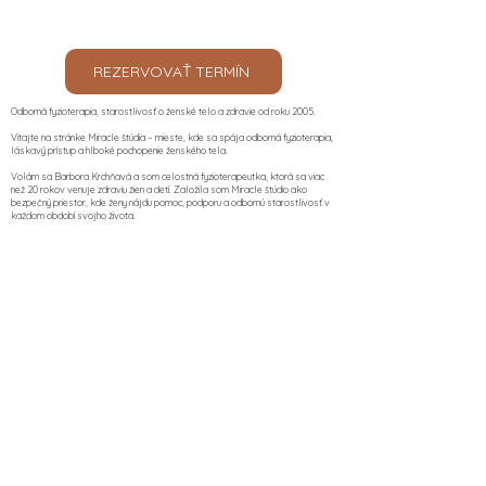
REZERVOVAŤ TERMÍN
Odborná fyzioterapia, starostlivosť o ženské telo a zdravie od roku 2005.
Vitajte na stránke Miracle štúdia – mieste, kde sa spája odborná fyzioterapia,
láskavý prístup a hlboké pochopenie ženského tela.
Volám sa Barbora Krchňavá a som celostná fyzioterapeutka, ktorá sa viac
než 20 rokov venuje zdraviu žien a detí. Založila som Miracle štúdio ako
bezpečný priestor, kde ženy nájdu pomoc, podporu a odbornú starostlivosť v
každom období svojho života.​