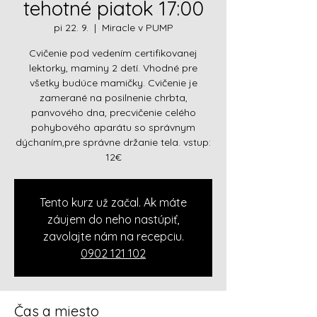
tehotné piatok 17:00
pi 22. 9.
  |  
Miracle v PUMP
Cvičenie pod vedením certifikovanej
lektorky, maminy 2 detí. Vhodné pre
všetky budúce mamičky. Cvičenie je
zamerané na posilnenie chrbta,
panvového dna, precvičenie celého
pohybového aparátu so správnym
dýchaním,pre správne držanie tela. vstup:
12€
Tento kurz už začal. Ak máte
záujem do neho nastúpiť,
zavolajte nám na recepciu.
0902 121 102
Čas a miesto