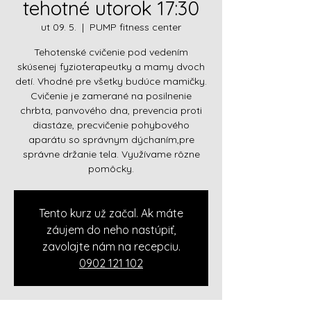
tehotné utorok 17:30
ut 09. 5.
  |  
PUMP fitness center
Tehotenské cvičenie pod vedením
skúsenej fyzioterapeutky a mamy dvoch
detí. Vhodné pre všetky budúce mamičky.
Cvičenie je zamerané na posilnenie
chrbta, panvového dna, prevencia proti
diastáze, precvičenie pohybového
aparátu so správnym dýchaním,pre
správne držanie tela. Využívame rôzne
pomôcky.
Tento kurz už začal. Ak máte
záujem do neho nastúpiť,
zavolajte nám na recepciu.
0902 121 102