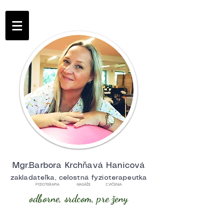
Mgr.Barbora Krchňavá Hanicová
zakladateľka, celostná fyzioterapeutka
FYZIOTERAPIA MASÁŽE CVIČENIA
odborne, srdcom, pre ženy