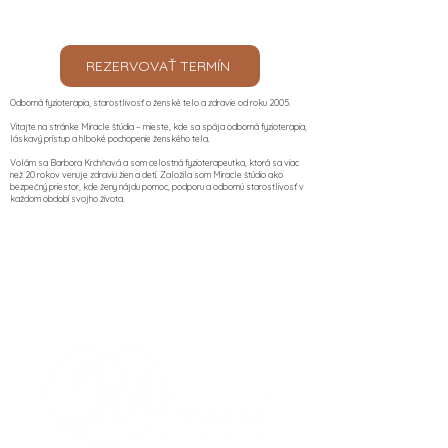
REZERVOVAŤ TERMÍN
Odborná fyzioterapia, starostlivosť o ženské telo a zdravie od roku 2005.
Vitajte na stránke Miracle štúdia – mieste, kde sa spája odborná fyzioterapia,
láskavý prístup a hlboké pochopenie ženského tela.
Volám sa Barbora Krchňavá a som celostná fyzioterapeutka, ktorá sa viac
než 20 rokov venuje zdraviu žien a detí. Založila som Miracle štúdio ako
bezpečný priestor, kde ženy nájdu pomoc, podporu a odbornú starostlivosť v
každom období svojho života.​