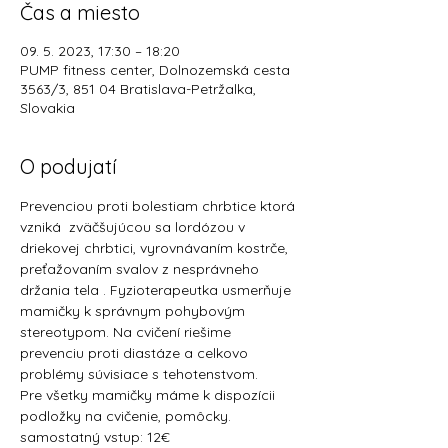
Čas a miesto
09. 5. 2023, 17:30 – 18:20
PUMP fitness center, Dolnozemská cesta
3563/3, 851 04 Bratislava-Petržalka,
Slovakia
O podujatí
Prevenciou proti bolestiam chrbtice ktorá 
vzniká  zväčšujúcou sa lordózou v 
driekovej chrbtici, vyrovnávaním kostrče, 
preťažovaním svalov z nesprávneho 
držania tela . Fyzioterapeutka usmerňuje 
mamičky k správnym pohybovým 
stereotypom. Na cvičení riešime 
prevenciu proti diastáze a celkovo 
problémy súvisiace s tehotenstvom.
Pre všetky mamičky máme k dispozícii 
podložky na cvičenie, pomôcky.
samostatný vstup: 12€ 