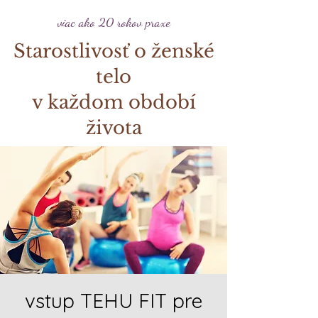
viac ako 20 rokov praxe
Starostlivosť o ženské
telo
v každom období
života
vstup TEHU FIT pre