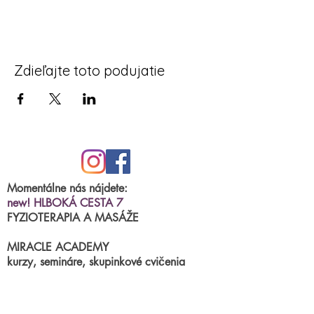
Zdieľajte toto podujatie
Momentálne nás nájdete:
new! HLBOKÁ CESTA 7
FYZIOTERAPIA A MASÁŽE
MIRACLE ACADEMY
kurzy, semináre, skupinkové cvičenia
BRNIANSKA ulica 43
tel.číslo:
0904 191 250