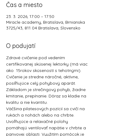
Čas a miesto
23. 3. 2026, 17:00 – 17:50
Miracle academy, Bratislava, Brnianska
3725/43, 811 04 Bratislava, Slovensko
O podujatí
Zdravé cvičenie pod vedením 
certifikovanej skúsenej lektorky (má viac 
ako  15rokov skúseností s tehotnými).
Cvičenie je stredne náročné, aktívne, 
posiľňujúce celý pohybový aparát.
Základom je strečingový pohyb, žiadne 
kmitanie, prepínanie. Dôraz sa kladie na 
kvalitu a nie kvantitu. 
Väčšina pilatesových pozícií sa cvičí na 
rukách a nohách alebo na chrbte. 
Uvoľňujúce a relaxačné polohy 
pomáhajú ventilovať napätie v chrbte a 
panvovej oblasti. Využitím pomôcok je 