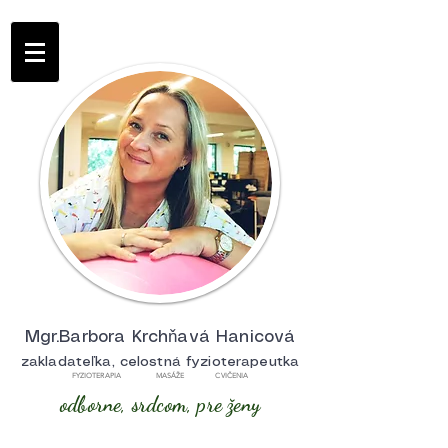
Mgr.Barbora Krchňavá Hanicová
zakladateľka, celostná fyzioterapeutka
FYZIOTERAPIA MASÁŽE CVIČENIA
odborne, srdcom, pre ženy