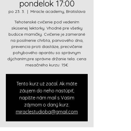
pondelok 17:00
po 23. 3.
  |  
Miracle academy, Bratislava
Tehotenské cvičenie pod vedením
skúsenej lektorky. Vhodné pre všetky
budúce mamičky. Cvičenie je zamerané
na posilnenie chrbta, panvového dna,
prevencia proti diastáze, precvičenie
pohybového aparátu so správnym
dýchaním,pre správne držanie tela. cena
mesačného kurzu: 15€
Tento kurz už začal. Ak máte
záujem do neho nastúpiť,
napíšte nám mail s Vašim
zájmom o daný kurz.
miraclestudioba@gmail.com