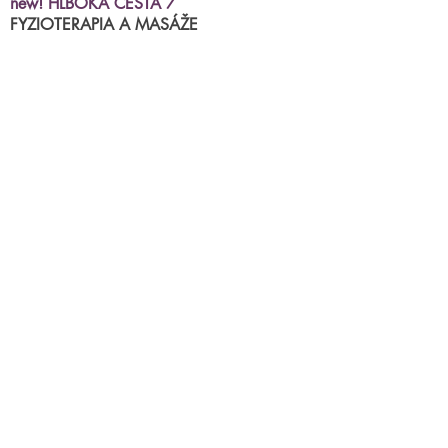
new! HLBOKÁ CESTA 7
FYZIOTERAPIA A MASÁŽE
MIRACLE ACADEMY
kurzy, semináre, skupinkové cvičenia
BRNIANSKA ulica 43
tel.číslo:
0904 191 250
(po.-štvr.15:00-17:00)
termíny na fyzioterapiu/masáže
príjimame
online
Parkovanie priamo pred centrami.
mail:
miraclestudioba@gmail.com
chcete sa niečo opýtať? napíšte
nám