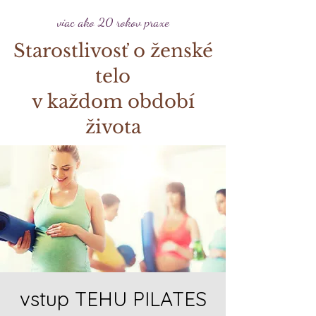
viac ako 20 rokov praxe
Starostlivosť o ženské
telo
v každom období
života
vstup TEHU PILATES