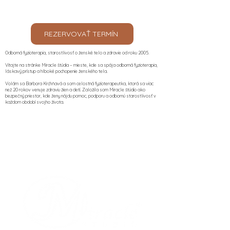
REZERVOVAŤ TERMÍN
Odborná fyzioterapia, starostlivosť o ženské telo a zdravie od roku 2005.
Vitajte na stránke Miracle štúdia – mieste, kde sa spája odborná fyzioterapia,
láskavý prístup a hlboké pochopenie ženského tela.
Volám sa Barbora Krchňavá a som celostná fyzioterapeutka, ktorá sa viac
než 20 rokov venuje zdraviu žien a detí. Založila som Miracle štúdio ako
bezpečný priestor, kde ženy nájdu pomoc, podporu a odbornú starostlivosť v
každom období svojho života.​