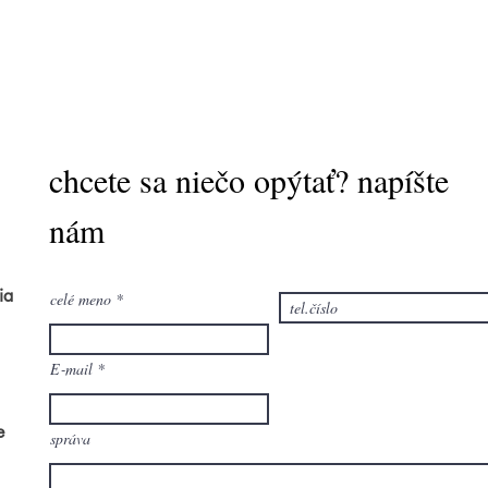
chcete sa niečo opýtať? napíšte
nám
ia
celé meno
E‑mail
e
správa