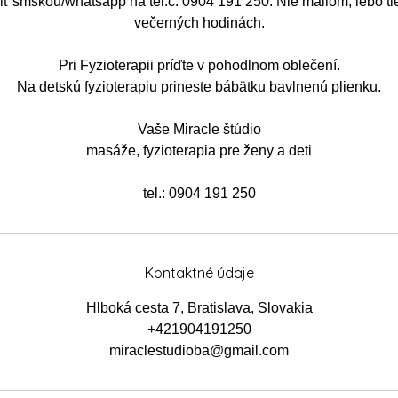
šiť smskou/whatsapp na tel.č. 0904 191 250. Nie mailom, lebo t
večerných hodinách.
Pri Fyzioterapii príďte v pohodlnom oblečení.
Na detskú fyzioterapiu prineste bábätku bavlnenú plienku.
Vaše Miracle štúdio
masáže, fyzioterapia pre ženy a deti
tel.: 0904 191 250
Kontaktné údaje
Hlboká cesta 7, Bratislava, Slovakia
+421904191250
miraclestudioba@gmail.com