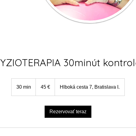
YZIOTERAPIA 30minút kontro
45
eur
30 min
3
45 €
Hlboká cesta 7, Bratislava I.
0
m
i
Rezervovať teraz
n