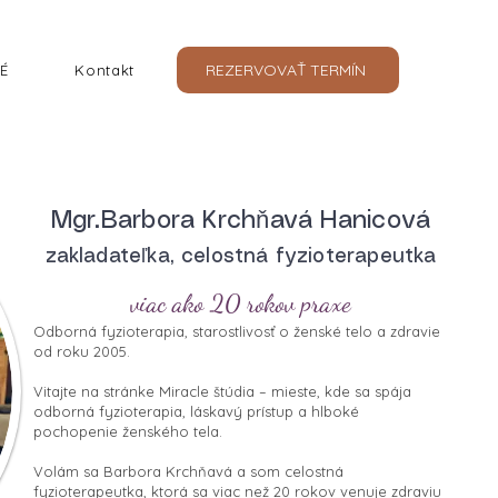
REZERVOVAŤ TERMÍN
É
Kontakt
Mgr.Barbora Krchňavá Hanicová
zakladateľka, celostná fyzioterapeutka
viac ako 20 rokov praxe
Odborná fyzioterapia, starostlivosť o ženské telo a zdravie
od roku 2005.
Vitajte na stránke Miracle štúdia – mieste, kde sa spája
odborná fyzioterapia, láskavý prístup a hlboké
pochopenie ženského tela.
Volám sa Barbora Krchňavá a som celostná
fyzioterapeutka, ktorá sa viac než 20 rokov venuje zdraviu