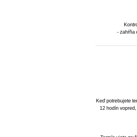
Kontro
- zahŕňa 
Keď potrebujete te
12 hodín vopred,