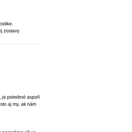
ostike.
ej zostavy
, je potrebné aspoň
sto aj my, ak nám