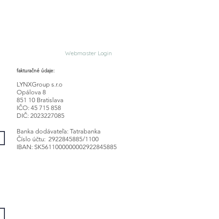
Webmaster Login
fakturačné údaje:
LYNXGroup s.r.o
Opálova 8
851 10 Bratislava
IČO: 45 715 858
DIČ: 2023227085
Banka dodávateľa: Tatrabanka
Číslo účtu: 2922845885/1100
IBAN: SK5611000000002922845885