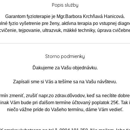
Popis služby
Garantom fyzioterapie je Mgr.Barbora Krchňavá Hanicová.
lné fyzio vyšetrenie pre ženy, aktívna terapia po vstupnej diagn
cvičenie, tejpovanie, ultrazvuk, mäkké techniky, úprava cvičebn
Storno podmienky
Ďakujeme za Vašu objednávku.
Zapísali sme si Vás a tešíme sa na Vašu návštevu.
rmín zmeniť, zrušiť napr.zo zdrav.dôvodov, keď sa necítite dobre
 inak Vám bude pri ďalšom termíne účtovaný poplatok 25€. Tak i
niečo vážne príde do Vašeho termínu, dáme Vám vedieť.