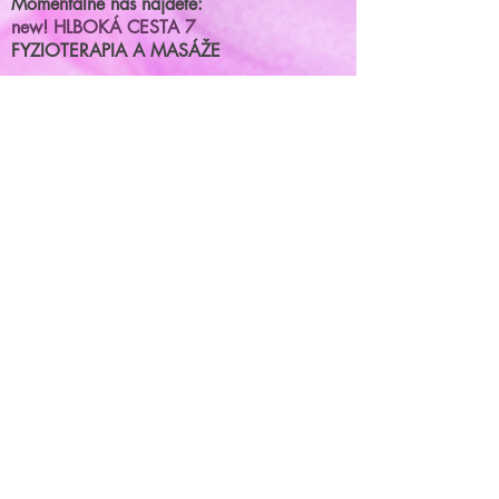
Momentálne nás nájdete:
new! HLBOKÁ CESTA 7
FYZIOTERAPIA A MASÁŽE
MIRACLE ACADEMY
kurzy, semináre, skupinkové cvičenia
BRNIANSKA ulica 43
tel.číslo:
0904 191 250
(po.-štvr.15:00-17:00)
termíny na fyzioterapiu/masáže
príjimame
online
Parkovanie priamo pred centrami.
mail:
miraclestudioba@gmail.com
chcete sa niečo opýtať? napíšte
nám