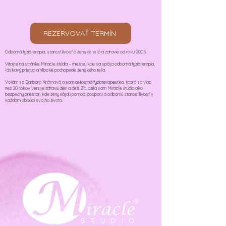
REZERVOVAŤ TERMÍN
Odborná fyzioterapia, starostlivosť o ženské telo a zdravie od roku 2005.
Vitajte na stránke Miracle štúdia – mieste, kde sa spája odborná fyzioterapia,
láskavý prístup a hlboké pochopenie ženského tela.
Volám sa Barbora Krchňavá a som celostná fyzioterapeutka, ktorá sa viac
než 20 rokov venuje zdraviu žien a detí. Založila som Miracle štúdio ako
bezpečný priestor, kde ženy nájdu pomoc, podporu a odbornú starostlivosť v
každom období svojho života.​