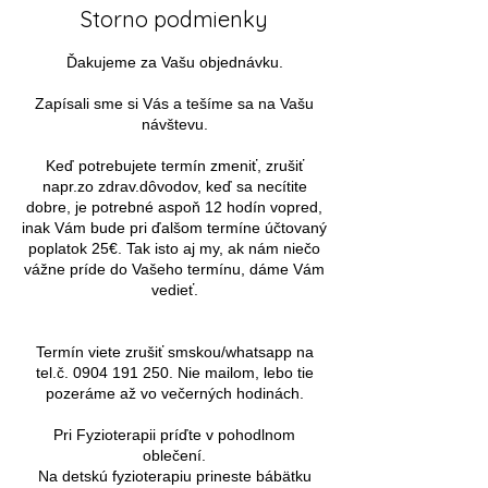
Storno podmienky
Ďakujeme za Vašu objednávku.
Zapísali sme si Vás a tešíme sa na Vašu
návštevu.
Keď potrebujete termín zmeniť, zrušiť
napr.zo zdrav.dôvodov, keď sa necítite
dobre, je potrebné aspoň 12 hodín vopred,
inak Vám bude pri ďalšom termíne účtovaný
poplatok 25€. Tak isto aj my, ak nám niečo
vážne príde do Vašeho termínu, dáme Vám
vedieť.
Termín viete zrušiť smskou/whatsapp na
tel.č. 0904 191 250. Nie mailom, lebo tie
pozeráme až vo večerných hodinách.
Pri Fyzioterapii príďte v pohodlnom
oblečení.
Na detskú fyzioterapiu prineste bábätku