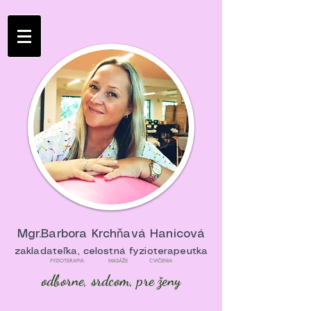
Mgr.Barbora Krchňavá Hanicová
zakladateľka, celostná fyzioterapeutka
FYZIOTERAPIA MASÁŽE CVIČENIA
odborne, srdcom, pre ženy