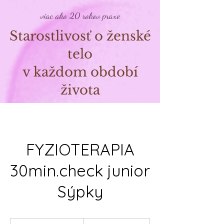
viac ako 20 rokov praxe
Starostlivosť o ženské
telo
v každom období
života
FYZIOTERAPIA
30min.check junior
Sýpky
35