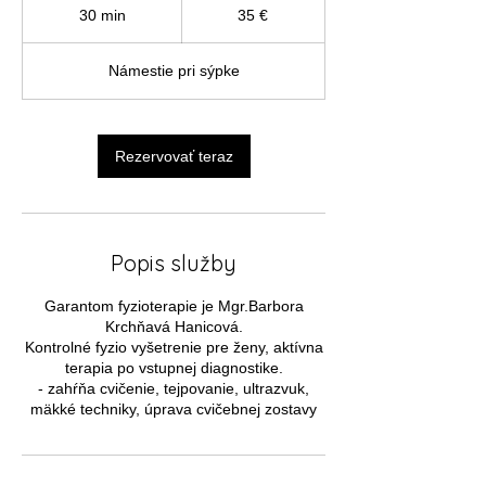
eur
30 min
3
35 €
0
m
Námestie pri sýpke
i
n
Rezervovať teraz
Popis služby
Garantom fyzioterapie je Mgr.Barbora
Krchňavá Hanicová.
Kontrolné fyzio vyšetrenie pre ženy, aktívna
terapia po vstupnej diagnostike.
- zahŕňa cvičenie, tejpovanie, ultrazvuk,
mäkké techniky, úprava cvičebnej zostavy