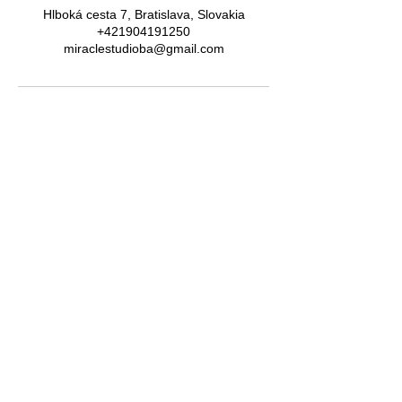
Hlboká cesta 7, Bratislava, Slovakia
+421904191250
miraclestudioba@gmail.com
Momentálne nás nájdete:
new! HLBOKÁ CESTA 7
FYZIOTERAPIA A MASÁŽE
MIRACLE ACADEMY
kurzy, semináre, skupinkové cvičenia
BRNIANSKA ulica 43
tel.číslo:
0904 191 250
(po.-štvr.15:00-17:00)