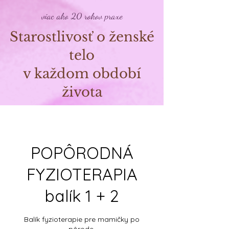
viac ako 20 rokov praxe
Starostlivosť o ženské
telo
v každom období
života
POPÔRODNÁ
FYZIOTERAPIA
balík 1 + 2
Balík fyzioterapie pre mamičky po