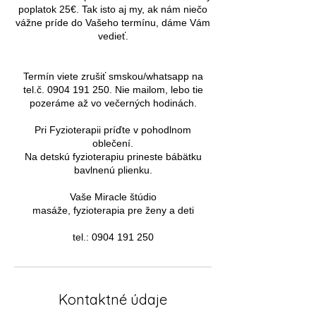
poplatok 25€. Tak isto aj my, ak nám niečo
vážne príde do Vašeho termínu, dáme Vám
vedieť.
Termín viete zrušiť smskou/whatsapp na
tel.č. 0904 191 250. Nie mailom, lebo tie
pozeráme až vo večerných hodinách.
Pri Fyzioterapii príďte v pohodlnom
oblečení.
Na detskú fyzioterapiu prineste bábätku
bavlnenú plienku.
Vaše Miracle štúdio
masáže, fyzioterapia pre ženy a deti
tel.: 0904 191 250
Kontaktné údaje