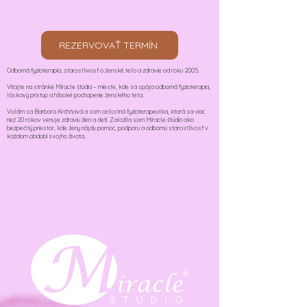
REZERVOVAŤ TERMÍN
Odborná fyzioterapia, starostlivosť o ženské telo a zdravie od roku 2005.
Vitajte na stránke Miracle štúdia – mieste, kde sa spája odborná fyzioterapia,
láskavý prístup a hlboké pochopenie ženského tela.
Volám sa Barbora Krchňavá a som celostná fyzioterapeutka, ktorá sa viac
než 20 rokov venuje zdraviu žien a detí. Založila som Miracle štúdio ako
bezpečný priestor, kde ženy nájdu pomoc, podporu a odbornú starostlivosť v
každom období svojho života.​