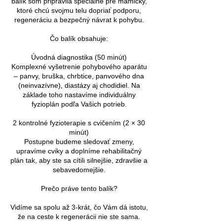
balík som pripravila špeciálne pre mamičky,
ktoré chcú svojmu telu dopriať podporu,
regeneráciu a bezpečný návrat k pohybu.
Čo balík obsahuje:
Úvodná diagnostika (50 minút)
Komplexné vyšetrenie pohybového aparátu
– panvy, bruška, chrbtice, panvového dna
(neinvazívne), diastázy aj chodidiel. Na
základe toho nastavíme individuálny
fyzioplán podľa Vašich potrieb.
2 kontrolné fyzioterapie s cvičením (2 × 30
minút)
Postupne budeme sledovať zmeny,
upravíme cviky a doplníme rehabilitačný
plán tak, aby ste sa cítili silnejšie, zdravšie a
sebavedomejšie.
Prečo práve tento balík?
Vidíme sa spolu až 3-krát, čo Vám dá istotu,
že na ceste k regenerácii nie ste sama.