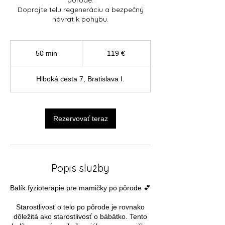
pôrode.
Doprajte telu regeneráciu a bezpečný
návrat k pohybu.
119
eur
50 min
5
119 €
0
m
Hlboká cesta 7, Bratislava I.
i
n
Rezervovať teraz
Popis služby
Balík fyzioterapie pre mamičky po pôrode 💕
Starostlivosť o telo po pôrode je rovnako
dôležitá ako starostlivosť o bábätko. Tento