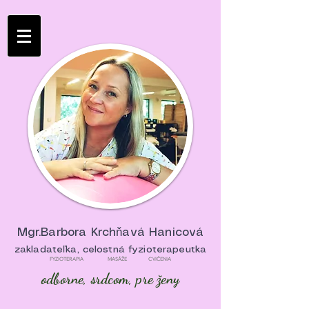
Mgr.Barbora Krchňavá Hanicová
zakladateľka, celostná fyzioterapeutka
FYZIOTERAPIA MASÁŽE CVIČENIA
odborne, srdcom, pre ženy