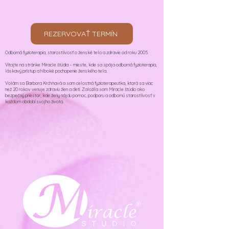
REZERVOVAŤ TERMÍN
Odborná fyzioterapia, starostlivosť o ženské telo a zdravie od roku 2005.
Vitajte na stránke Miracle štúdia – mieste, kde sa spája odborná fyzioterapia,
láskavý prístup a hlboké pochopenie ženského tela.
Volám sa Barbora Krchňavá a som celostná fyzioterapeutka, ktorá sa viac
než 20 rokov venuje zdraviu žien a detí. Založila som Miracle štúdio ako
bezpečný priestor, kde ženy nájdu pomoc, podporu a odbornú starostlivosť v
každom období svojho života.​