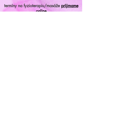
termíny na fyzioterapiu/masáže
príjimame
online
Parkovanie priamo pred centrami.
mail:
miraclestudioba@gmail.com
chcete sa niečo opýtať? napíšte
nám
celé meno
E‑mail
správa