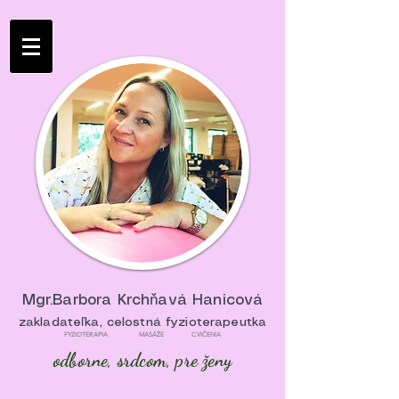
Mgr.Barbora Krchňavá Hanicová
zakladateľka, celostná fyzioterapeutka
FYZIOTERAPIA MASÁŽE CVIČENIA
odborne, srdcom, pre ženy