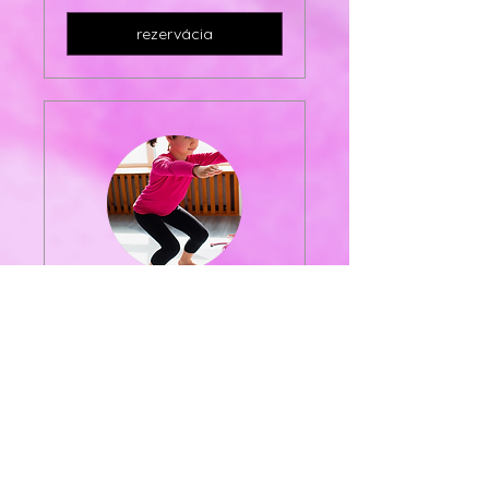
rezervácia
FYZIOTERAPIA pre 2
deti 3 - 15rokov
diagnostika pre 2 deti na jeden
termín
viac info
40 min