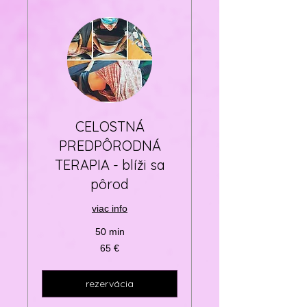
CELOSTNÁ
PREDPÔRODNÁ
TERAPIA - blíži sa
pôrod
viac info
50 min
65
65 €
eur
rezervácia