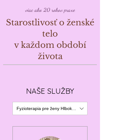
viac ako 20 rokov praxe
Starostlivosť o ženské
telo
v každom období
života
NAŠE SLUŽBY
Fyzioterapia pre ženy Hlboká cesta 7