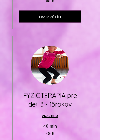
65 €
eur
rezervácia
FYZIOTERAPIA pre
deti 3 - 15rokov
viac info
40 min
49
49 €
eur