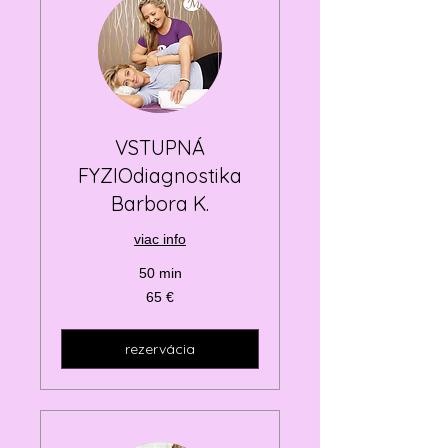
VSTUPNÁ
FYZIOdiagnostika
Barbora K.
viac info
50 min
65
65 €
eur
rezervácia