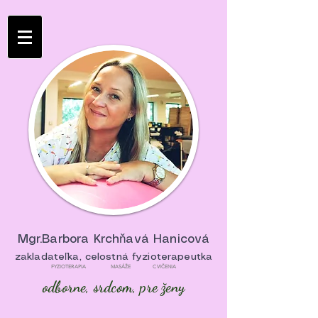
Mgr.Barbora Krchňavá Hanicová
zakladateľka, celostná fyzioterapeutka
FYZIOTERAPIA MASÁŽE CVIČENIA
odborne, srdcom, pre ženy