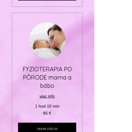
FYZIOTERAPIA PO
PÔRODE mama a
bábo
viac info
1 hod 10 min
85
85 €
eur
rezervácia