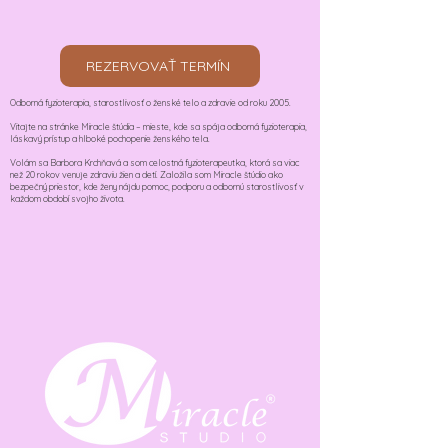
REZERVOVAŤ TERMÍN
Odborná fyzioterapia, starostlivosť o ženské telo a zdravie od roku 2005.
Vitajte na stránke Miracle štúdia – mieste, kde sa spája odborná fyzioterapia,
láskavý prístup a hlboké pochopenie ženského tela.
Volám sa Barbora Krchňavá a som celostná fyzioterapeutka, ktorá sa viac
než 20 rokov venuje zdraviu žien a detí. Založila som Miracle štúdio ako
bezpečný priestor, kde ženy nájdu pomoc, podporu a odbornú starostlivosť v
každom období svojho života.​