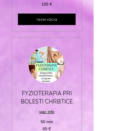
105
105 €
eur
rezervácia
FYZIOTERAPIA PRI
BOLESTI CHRBTICE
viac info
50 min
65
65 €
eur