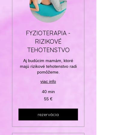
FYZIOTERAPIA -
RIZIKOVÉ
TEHOTENSTVO
Aj budúcim mamám, ktoré
majú rizikové tehotenstvo radi
pomôžeme.
viac info
40 min
55
55 €
eur
rezervácia