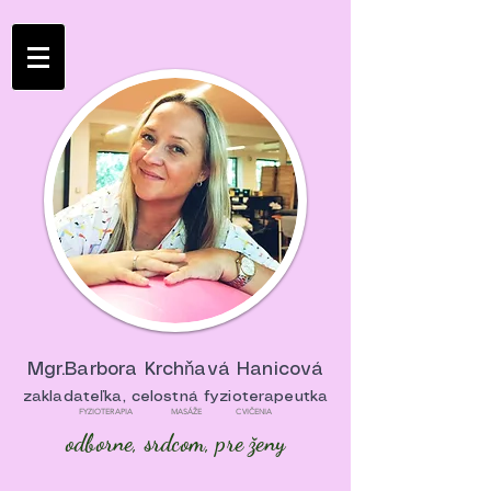
Mgr.Barbora Krchňavá Hanicová
zakladateľka, celostná fyzioterapeutka
FYZIOTERAPIA MASÁŽE CVIČENIA
odborne, srdcom, pre ženy