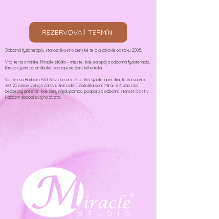
REZERVOVAŤ TERMÍN
Odborná fyzioterapia, starostlivosť o ženské telo a zdravie od roku 2005.
Vitajte na stránke Miracle štúdia – mieste, kde sa spája odborná fyzioterapia,
láskavý prístup a hlboké pochopenie ženského tela.
Volám sa Barbora Krchňavá a som celostná fyzioterapeutka, ktorá sa viac
než 20 rokov venuje zdraviu žien a detí. Založila som Miracle štúdio ako
bezpečný priestor, kde ženy nájdu pomoc, podporu a odbornú starostlivosť v
každom období svojho života.​