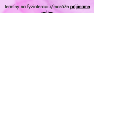
termíny na fyzioterapiu/masáže
príjimame
online
Parkovanie priamo pred centrami.
mail:
miraclestudioba@gmail.com
chcete sa niečo opýtať? napíšte
nám
celé meno
E‑mail
správa