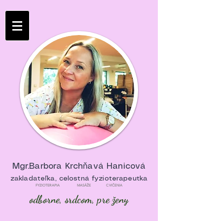
Mgr.Barbora Krchňavá Hanicová
zakladateľka, celostná fyzioterapeutka
FYZIOTERAPIA MASÁŽE CVIČENIA
odborne, srdcom, pre ženy