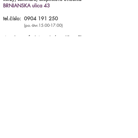
BRNIANSKA ulica 43
tel.číslo:
0904 191 250
(po.-štvr.15:00-17:00)
termíny na fyzioterapiu/masáže
príjimame
online
Parkovanie priamo pred centrami.
mail:
miraclestudioba@gmail.com
chcete sa niečo opýtať? napíšte
nám
celé meno