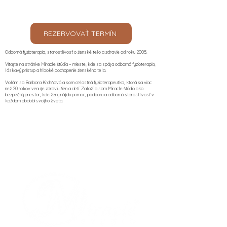
REZERVOVAŤ TERMÍN
Odborná fyzioterapia, starostlivosť o ženské telo a zdravie od roku 2005.
Vitajte na stránke Miracle štúdia – mieste, kde sa spája odborná fyzioterapia,
láskavý prístup a hlboké pochopenie ženského tela.
Volám sa Barbora Krchňavá a som celostná fyzioterapeutka, ktorá sa viac
než 20 rokov venuje zdraviu žien a detí. Založila som Miracle štúdio ako
bezpečný priestor, kde ženy nájdu pomoc, podporu a odbornú starostlivosť v
každom období svojho života.​