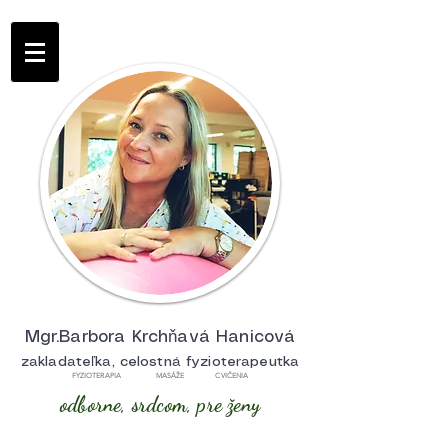
Mgr.Barbora Krchňavá Hanicová
zakladateľka, celostná fyzioterapeutka
FYZIOTERAPIA MASÁŽE CVIČENIA
odborne, srdcom, pre ženy