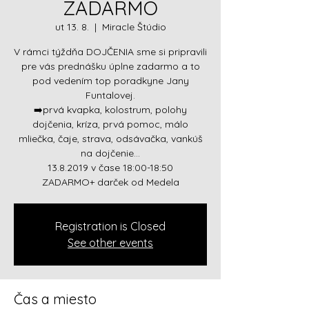
ZADARMO
ut 13. 8.
  |  
Miracle Štúdio
V rámci týždňa DOJČENIA sme si pripravili
pre vás prednášku úplne zadarmo a to
pod vedením top poradkyne Jany
Funtalovej.
➡️prvá kvapka, kolostrum, polohy
dojčenia, kríza, prvá pomoc, málo
mliečka, čaje, strava, odsávačka, vankúš
na dojčenie...
13.8.2019 v čase 18:00-18:50
ZADARMO+ darček od Medela
Registration is Closed
See other events
Čas a miesto