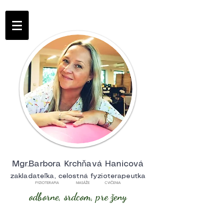
Mgr.Barbora Krchňavá Hanicová
zakladateľka, celostná fyzioterapeutka
FYZIOTERAPIA MASÁŽE CVIČENIA
odborne, srdcom, pre ženy