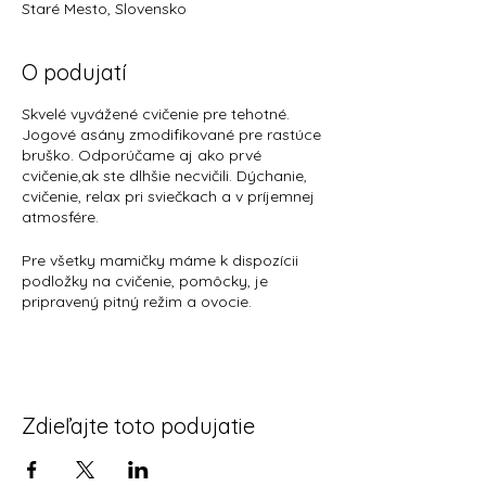
Staré Mesto, Slovensko
O podujatí
Skvelé vyvážené cvičenie pre tehotné.
Jogové asány zmodifikované pre rastúce
bruško. Odporúčame aj ako prvé
cvičenie,ak ste dlhšie necvičili. Dýchanie,
cvičenie, relax pri sviečkach a v príjemnej
atmosfére.
Pre všetky mamičky máme k dispozícii
podložky na cvičenie, pomôcky, je
pripravený pitný režim a ovocie.
Krásne priestory, klimatizované telocvične
(chladíme cez prestávky). K dispozícii
máte 2 toalety, sprchu, hygienické
potreby.
Každá mamička dostáva uvítací balíček s
Zdieľajte toto podujatie
voňavými a praktickými vzorkami od
našich partnerov.