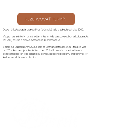
REZERVOVAŤ TERMÍN
Odborná fyzioterapia, starostlivosť o ženské telo a zdravie od roku 2005.
Vitajte na stránke Miracle štúdia – mieste, kde sa spája odborná fyzioterapia,
láskavý prístup a hlboké pochopenie ženského tela.
Volám sa Barbora Krchňavá a som celostná fyzioterapeutka, ktorá sa viac
než 20 rokov venuje zdraviu žien a detí. Založila som Miracle štúdio ako
bezpečný priestor, kde ženy nájdu pomoc, podporu a odbornú starostlivosť v
každom období svojho života.​