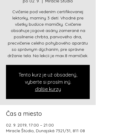
po 02. 9.
  |  
Miracle Štúdio
Cvičenie pod vedením certifikovanej
lektorky, maminy 3 detí. Vhodné pre
všetky budúce mamičky. Cvičenie
obsahuje jogové asány zamerané na
posilnenie chrbta, panvového dna,
precvičenie celého pohybového aparátu
so správnym dýchaním, pre správne
držanie tela. Na lekcii je max.8 mamičiek.
Tento kurz je už obsadený,
vyberte si prosím iný.
ďalšie kurzy
Čas a miesto
02. 9. 2019, 17:00 – 21:00
Miracle Štúdio, Dunajská 7321/31, 811 08