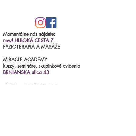
Kurz: 4 x 50min.
Cena: 39€
Momentálne nás nájdete:
new! HLBOKÁ CESTA 7
FYZIOTERAPIA A MASÁŽE
MIRACLE ACADEMY
kurzy, semináre, skupinkové cvičenia
BRNIANSKA ulica 43
tel.číslo:
0904 191 250
(po.-štvr.15:00-17:00)
termíny na fyzioterapiu/masáže
príjimame
online
Parkovanie priamo pred centrami.
mail:
miraclestudioba@gmail.com