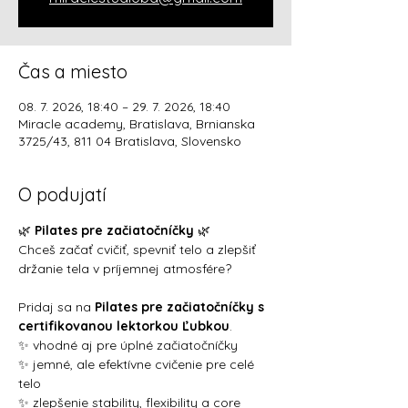
Čas a miesto
08. 7. 2026, 18:40 – 29. 7. 2026, 18:40
Miracle academy, Bratislava, Brnianska
3725/43, 811 04 Bratislava, Slovensko
O podujatí
🌿 
Pilates pre začiatočníčky
 🌿
Chceš začať cvičiť, spevniť telo a zlepšiť 
držanie tela v príjemnej atmosfére?
Pridaj sa na 
Pilates pre začiatočníčky s 
certifikovanou lektorkou Ľubkou
.
✨ vhodné aj pre úplné začiatočníčky
✨ jemné, ale efektívne cvičenie pre celé 
telo
✨ zlepšenie stability, flexibility a core 