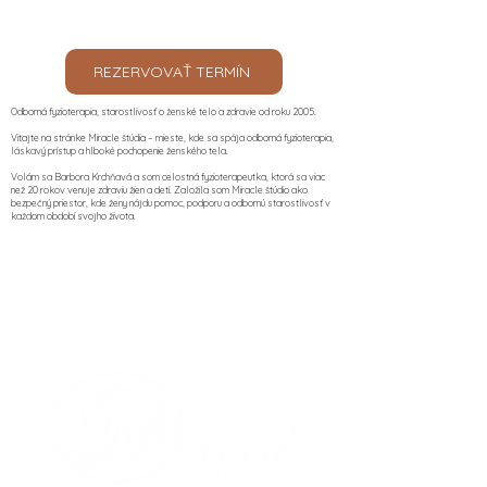
REZERVOVAŤ TERMÍN
Odborná fyzioterapia, starostlivosť o ženské telo a zdravie od roku 2005.
Vitajte na stránke Miracle štúdia – mieste, kde sa spája odborná fyzioterapia,
láskavý prístup a hlboké pochopenie ženského tela.
Volám sa Barbora Krchňavá a som celostná fyzioterapeutka, ktorá sa viac
než 20 rokov venuje zdraviu žien a detí. Založila som Miracle štúdio ako
bezpečný priestor, kde ženy nájdu pomoc, podporu a odbornú starostlivosť v
každom období svojho života.​