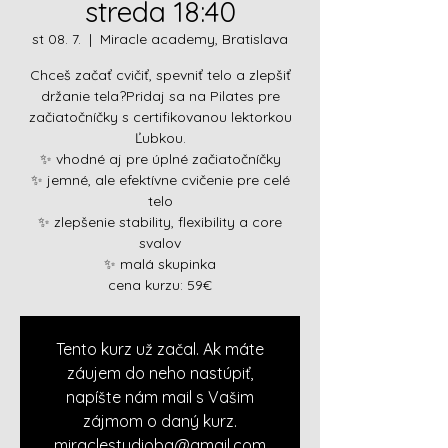
streda 18:40
st 08. 7.
  |  
Miracle academy, Bratislava
Chceš začať cvičiť, spevniť telo a zlepšiť
držanie tela?Pridaj sa na Pilates pre
začiatočníčky s certifikovanou lektorkou
Ľubkou.
✨ vhodné aj pre úplné začiatočníčky
✨ jemné, ale efektívne cvičenie pre celé
telo
✨ zlepšenie stability, flexibility a core
svalov
✨ malá skupinka
cena kurzu: 59€
Tento kurz už začal. Ak máte
záujem do neho nastúpiť,
napíšte nám mail s Vašim
zájmom o daný kurz.
miraclestudioba@gmail.com