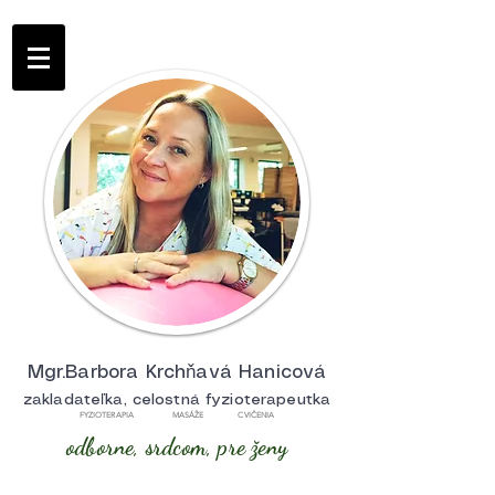
Mgr.Barbora Krchňavá Hanicová
zakladateľka, celostná fyzioterapeutka
FYZIOTERAPIA MASÁŽE CVIČENIA
odborne, srdcom, pre ženy