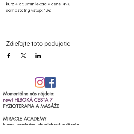
kurz 4 x 50min.lekcia v cene: 49€
samostatný vstup: 13€ 
Zdieľajte toto podujatie
Momentálne nás nájdete:
new! HLBOKÁ CESTA 7
FYZIOTERAPIA A MASÁŽE
MIRACLE ACADEMY
kurzy, semináre, skupinkové cvičenia
BRNIANSKA ulica 43