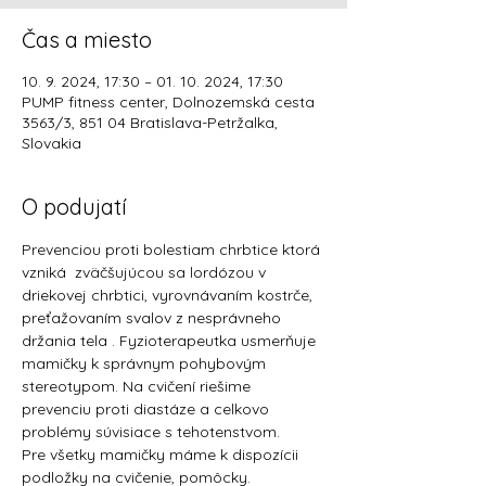
Čas a miesto
10. 9. 2024, 17:30 – 01. 10. 2024, 17:30
PUMP fitness center, Dolnozemská cesta
3563/3, 851 04 Bratislava-Petržalka,
Slovakia
O podujatí
Prevenciou proti bolestiam chrbtice ktorá 
vzniká  zväčšujúcou sa lordózou v 
driekovej chrbtici, vyrovnávaním kostrče, 
preťažovaním svalov z nesprávneho 
držania tela . Fyzioterapeutka usmerňuje 
mamičky k správnym pohybovým 
stereotypom. Na cvičení riešime 
prevenciu proti diastáze a celkovo 
problémy súvisiace s tehotenstvom.
Pre všetky mamičky máme k dispozícii 
podložky na cvičenie, pomôcky.