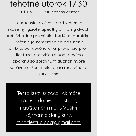
tehotné utorok 17:30
ut 10. 9.
  |  
PUMP fitness center
Tehotenské cvičenie pod vedením
skúsenej fyzioterapeutky a mamy dvoch
detí. Vhodné pre všetky budúce mamičky.
Cvičenie je zamerané na posilnenie
chrbta, panvového dna, prevencia proti
diastáze, precvičenie pohybového
aparátu so správnym dýchaním,pre
správne držanie tela. cena mesačného
kurzu: 49€
Tento kurz už začal. Ak máte
záujem do neho nastúpiť,
napíšte nám mail s Vašim
zájmom o daný kurz.
miraclestudioba@gmail.com