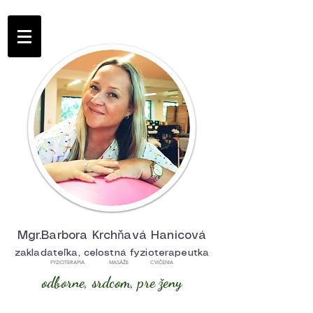
Mgr.Barbora Krchňavá Hanicová
zakladateľka, celostná fyzioterapeutka
FYZIOTERAPIA MASÁŽE CVIČENIA
odborne, srdcom, pre ženy