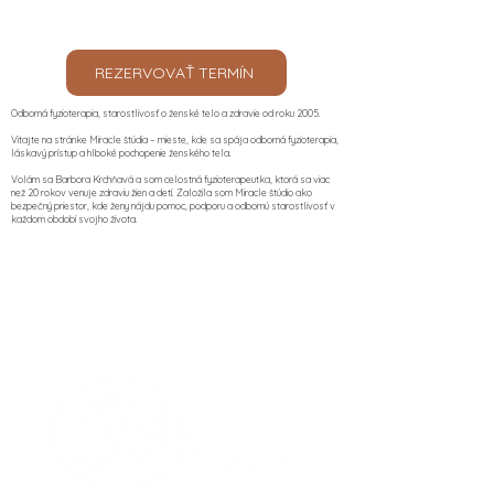
REZERVOVAŤ TERMÍN
Odborná fyzioterapia, starostlivosť o ženské telo a zdravie od roku 2005.
Vitajte na stránke Miracle štúdia – mieste, kde sa spája odborná fyzioterapia,
láskavý prístup a hlboké pochopenie ženského tela.
Volám sa Barbora Krchňavá a som celostná fyzioterapeutka, ktorá sa viac
než 20 rokov venuje zdraviu žien a detí. Založila som Miracle štúdio ako
bezpečný priestor, kde ženy nájdu pomoc, podporu a odbornú starostlivosť v
každom období svojho života.​