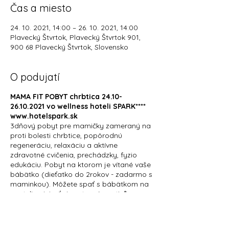
Čas a miesto
24. 10. 2021, 14:00 – 26. 10. 2021, 14:00
Plavecký Štvrtok, Plavecký Štvrtok 901,
900 68 Plavecký Štvrtok, Slovensko
O podujatí
MAMA FIT POBYT chrbtica 24.10-
26.10.2021 vo wellness hoteli SPARK****
www.hotelspark.sk
3dňový pobyt pre mamičky zameraný na
proti bolesti chrbtice, popôrodnú
regeneráciu, relaxáciu a aktívne
zdravotné cvičenia, prechádzky, fyzio
edukáciu. Pobyt na ktorom je vítané vaše
bábätko (dieťatko do 2rokov - zadarmo s
maminkou). Môžete spať s bábätkom na
posteli, priniesť si cestovnú postieľku.
(hotel disponuje so 4mi detskými
postieľkami) Detičky od 3rokov
dohodneme individuálne.