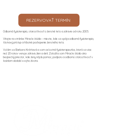
REZERVOVAŤ TERMÍN
Odborná fyzioterapia, starostlivosť o ženské telo a zdravie od roku 2005.
Vitajte na stránke Miracle štúdia – mieste, kde sa spája odborná fyzioterapia,
láskavý prístup a hlboké pochopenie ženského tela.
Volám sa Barbora Krchňavá a som celostná fyzioterapeutka, ktorá sa viac
než 20 rokov venuje zdraviu žien a detí. Založila som Miracle štúdio ako
bezpečný priestor, kde ženy nájdu pomoc, podporu a odbornú starostlivosť v
každom období svojho života.​