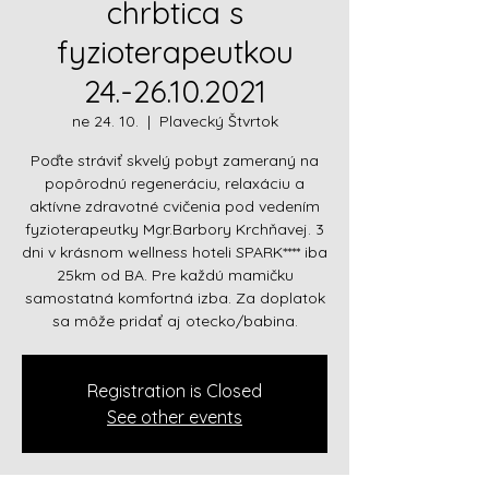
chrbtica s
fyzioterapeutkou
24.-26.10.2021
ne 24. 10.
  |  
Plavecký Štvrtok
Poďte stráviť skvelý pobyt zameraný na
popôrodnú regeneráciu, relaxáciu a
aktívne zdravotné cvičenia pod vedením
fyzioterapeutky Mgr.Barbory Krchňavej. 3
dni v krásnom wellness hoteli SPARK**** iba
25km od BA. Pre každú mamičku
samostatná komfortná izba. Za doplatok
sa môže pridať aj otecko/babina.
Registration is Closed
See other events