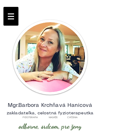
Mgr.Barbora Krchňavá Hanicová
zakladateľka, celostná fyzioterapeutka
FYZIOTERAPIA MASÁŽE CVIČENIA
odborne, srdcom, pre ženy