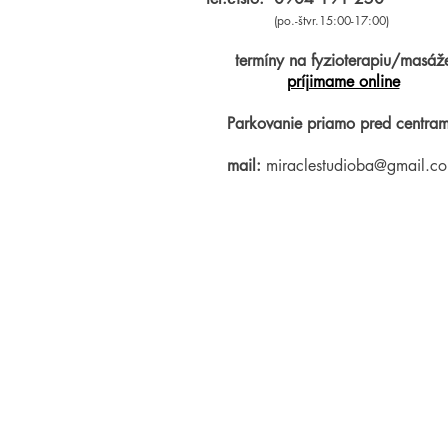
(po.-štvr.15:00-17:00)
termíny na fyzioterapiu/masáž
príjimame online
Parkovanie priamo pred centram
mail:
miraclestudioba@gmail.c