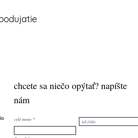
 podujatie
chcete sa niečo opýtať? napíšte
nám
ia
celé meno