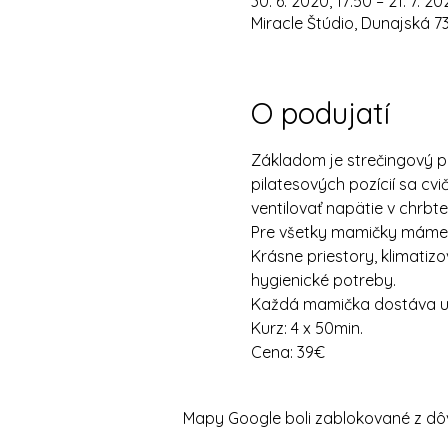
30. 6. 2020, 17:50 – 21. 7. 20
Miracle Štúdio, Dunajská 7
O podujatí
Základom je strečingový poh
pilatesových pozícií sa cv
ventilovať napätie v chrbte
Pre všetky mamičky máme k 
Krásne priestory, klimatizo
hygienické potreby.
Každá mamička dostáva uví
Kurz: 4 x 50min.
Cena: 39€
Mapy Google boli zablokované z dôv