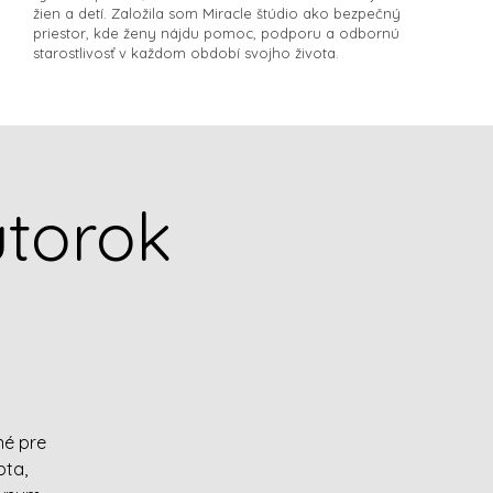
žien a detí. Založila som Miracle štúdio ako bezpečný
priestor, kde ženy nájdu pomoc, podporu a odbornú
starostlivosť v každom období svojho života.​
utorok
né pre
bta,