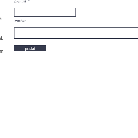
E‑mail
e
správa
i.
poslať
om