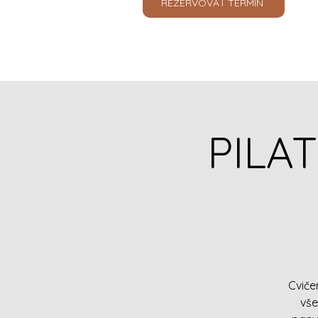
REZERVOVAŤ TERMÍN
PILAT
Cviče
vše