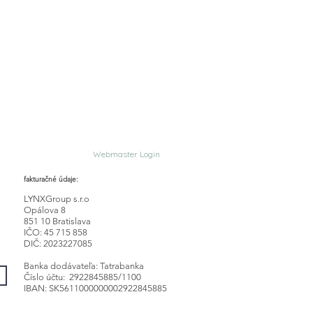
Webmaster Login
fakturačné údaje:
LYNXGroup s.r.o
Opálova 8
851 10 Bratislava
IČO: 45 715 858
DIČ: 2023227085
Banka dodávateľa: Tatrabanka
Číslo účtu: 2922845885/1100
IBAN: SK5611000000002922845885