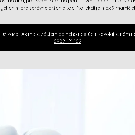
ového dna, precvičenie celého pohybového aparátu so spr
ýchaním,pre správne držanie tela. Na lekcii je max.9 mamičie
 už začal. Ak máte záujem do neho nastúpiť, zavolajte nám n
0902 121 102