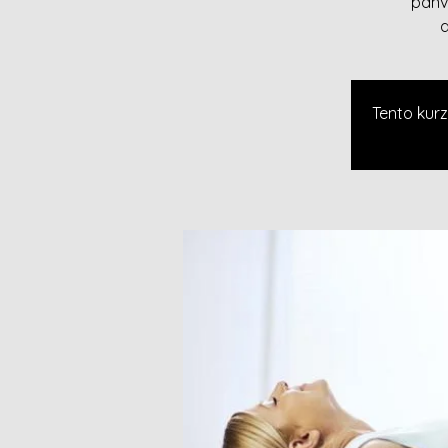
panv
d
Tento kurz