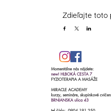
Zdieľajte toto
Momentálne nás nájdete:
new! HLBOKÁ CESTA 7
FYZIOTERAPIA A MASÁŽE
MIRACLE ACADEMY
kurzy, semináre, skupinkové cvičen
BRNIANSKA ulica 43
tel.číslo:
0904 191 250