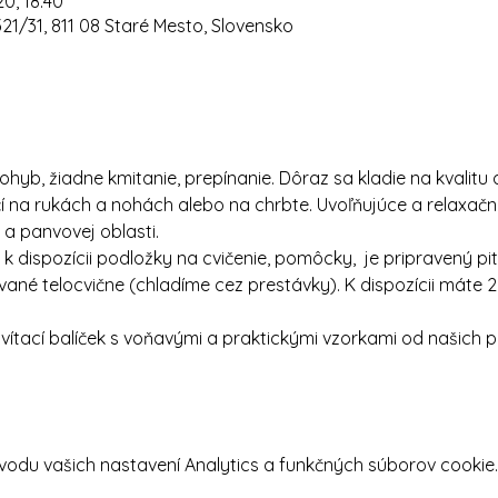
20, 18:40
321/31, 811 08 Staré Mesto, Slovensko
yb, žiadne kmitanie, prepínanie. Dôraz sa kladie na kvalitu a
ičí na rukách a nohách alebo na chrbte. Uvoľňujúce a relaxa
 a panvovej oblasti.
dispozícii podložky na cvičenie, pomôcky,  je pripravený pit
vané telocvične (chladíme cez prestávky). K dispozícii máte 2 
tací balíček s voňavými a praktickými vzorkami od našich p
odu vašich nastavení Analytics a funkčných súborov cookie.