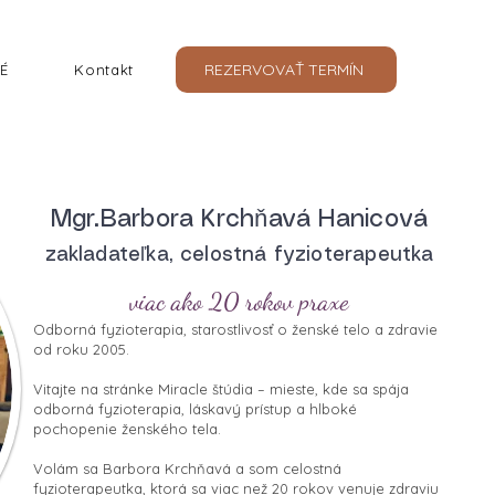
REZERVOVAŤ TERMÍN
É
Kontakt
Mgr.Barbora Krchňavá Hanicová
zakladateľka, celostná fyzioterapeutka
viac ako 20 rokov praxe
Odborná fyzioterapia, starostlivosť o ženské telo a zdravie
od roku 2005.
Vitajte na stránke Miracle štúdia – mieste, kde sa spája
odborná fyzioterapia, láskavý prístup a hlboké
pochopenie ženského tela.
Volám sa Barbora Krchňavá a som celostná
fyzioterapeutka, ktorá sa viac než 20 rokov venuje zdraviu