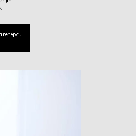
ávnym
k.
a recepciu.