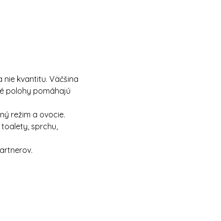
 nie kvantitu. Väčšina 
čné polohy pomáhajú 
ný režim a ovocie.
toalety, sprchu, 
artnerov.