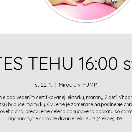
TES TEHU 16:00 s
st 22. 1.
  |  
Miracle v PUMP
nie pod vedením certifikovanej lektorky, maminy 2 detí. Vhod
tky budúce mamičky. Cvičenie je zamerané na posilnenie chr
ového dna, precvičenie celého pohybového aparátu so spr
dýchaním,pre správne držanie tela. Kurz (4lekcie) 49€