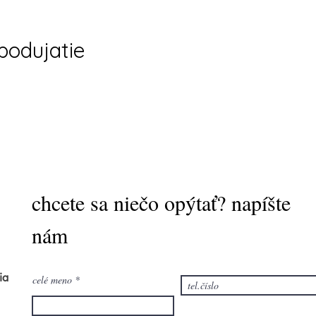
 podujatie
chcete sa niečo opýtať? napíšte
nám
ia
celé meno