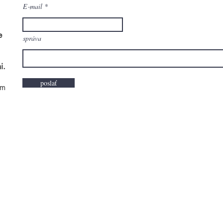
E‑mail
e
správa
i.
poslať
om