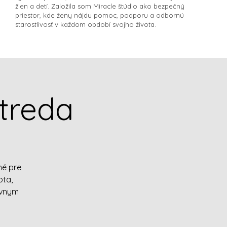
žien a detí. Založila som Miracle štúdio ako bezpečný
priestor, kde ženy nájdu pomoc, podporu a odbornú
starostlivosť v každom období svojho života.​
treda
né pre
bta,
ávnym