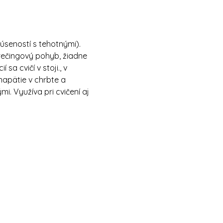
úseností s tehotnými).
rečingový pohyb, žiadne 
sa cvičí v stoji., v 
apätie v chrbte a 
. Využíva pri cvičení aj 