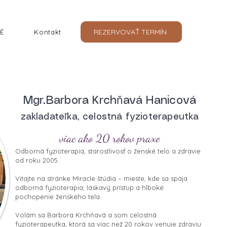
REZERVOVAŤ TERMÍN
É
Kontakt
Mgr.Barbora Krchňavá Hanicová
zakladateľka, celostná fyzioterapeutka
viac ako 20 rokov praxe
Odborná fyzioterapia, starostlivosť o ženské telo a zdravie
od roku 2005.
Vitajte na stránke Miracle štúdia – mieste, kde sa spája
odborná fyzioterapia, láskavý prístup a hlboké
pochopenie ženského tela.
Volám sa Barbora Krchňavá a som celostná
fyzioterapeutka, ktorá sa viac než 20 rokov venuje zdraviu