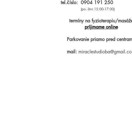
tel.číslo:
0904 191 250
(po.-štvr.15:00-17:00)
termíny na fyzioterapiu/masáž
príjimame online
Parkovanie priamo pred centram
mail:
miraclestudioba@gmail.c