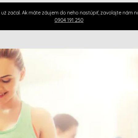
 už začal. Ak máte záujem do neho nastúpiť, zavolajte nám n
0904 191 250