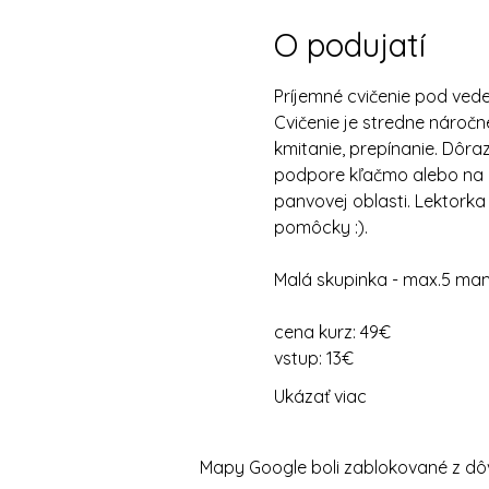
O podujatí
Príjemné cvičenie pod vede
Cvičenie je stredne náročn
kmitanie, prepínanie. Dôraz 
podpore kľačmo alebo na c
panvovej oblasti. Lektorka
pomôcky :).
Malá skupinka - max.5 mam
cena kurz: 49€
vstup: 13€
Ukázať viac
Mapy Google boli zablokované z dôv