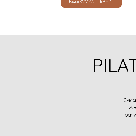
REZERVOVAŤ TERMÍN
PILA
Cviče
vše
panv