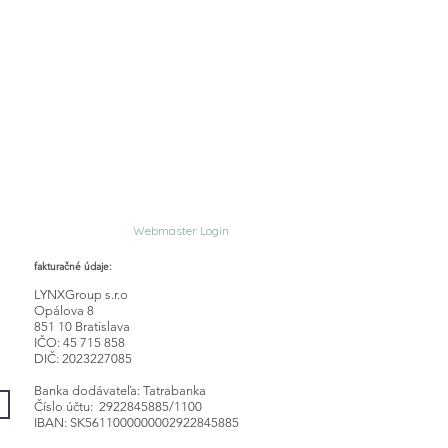
Webmaster Login
fakturačné údaje:
LYNXGroup s.r.o
Opálova 8
851 10 Bratislava
IČO: 45 715 858
DIČ: 2023227085
Banka dodávateľa: Tatrabanka
Číslo účtu: 2922845885/1100
IBAN: SK5611000000002922845885