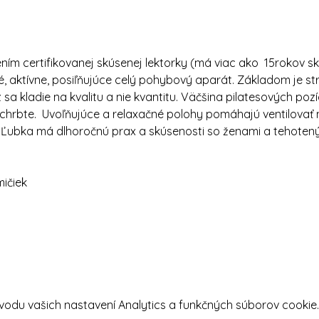
ním certifikovanej skúsenej lektorky (má viac ako  15rokov sk
é, aktívne, posiľňujúce celý pohybový aparát. Základom je st
sa kladie na kvalitu a nie kvantitu. Väčšina pilatesových pozícií 
hrbte.  Uvoľňujúce a relaxačné polohy pomáhajú ventilovať n
 Ľubka má dlhoročnú prax a skúsenosti so ženami a tehotenými
ičiek
odu vašich nastavení Analytics a funkčných súborov cookie.