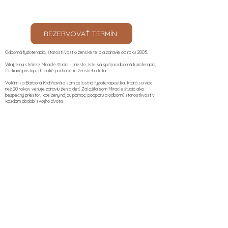
REZERVOVAŤ TERMÍN
Odborná fyzioterapia, starostlivosť o ženské telo a zdravie od roku 2005.
Vitajte na stránke Miracle štúdia – mieste, kde sa spája odborná fyzioterapia,
láskavý prístup a hlboké pochopenie ženského tela.
Volám sa Barbora Krchňavá a som celostná fyzioterapeutka, ktorá sa viac
než 20 rokov venuje zdraviu žien a detí. Založila som Miracle štúdio ako
bezpečný priestor, kde ženy nájdu pomoc, podporu a odbornú starostlivosť v
každom období svojho života.​