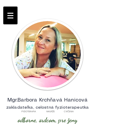
Mgr.Barbora Krchňavá Hanicová
zakladateľka, celostná fyzioterapeutka
FYZIOTERAPIA MASÁŽE CVIČENIA
odborne, srdcom, pre ženy