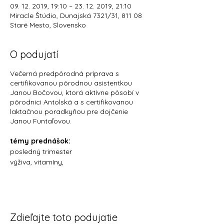
09. 12. 2019, 19:10 – 23. 12. 2019, 21:10
Miracle Štúdio, Dunajská 7321/31, 811 08
Staré Mesto, Slovensko
O podujatí
Večerná predpôrodná príprava s
certifikovanou pôrodnou asistentkou
Janou Bočovou, ktorá aktívne pôsobí v
pôrodnici Antolská a s certifikovanou
laktačnou poradkyňou pre dojčenie
Janou Funtaľovou.
témy prednášok:
posledný trimester
výživa, vitamíny,
starostlivosť o seba
sexuálny život
príprava na pôrod
ľahší pôrod
ako si vybrať pôrodnicu,
Zdieľajte toto podujatie