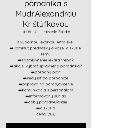
pôrodníka s
Mudr.Alexandrou
Krištúfkovou
ut 08. 10.
  |  
Miracle Štúdio
s výbornou lekárkou Antolskej.
➡️80minút prednášky a vašej diskusie.
Témy:
➡️zazmluvnenie lekára treba?
➡️ako si vybrať správneho pôrodníka?
➡️pôrodný plán
➡️kedy ísť do pôrodnice
➡️príprava na pôrod,cvičenie
➡️komunikácia s personálom
➡️informovaný súhlas
➡️doby pôrodné,ľahšie
➡️diskusia
cena: 20€