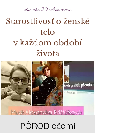
viac ako 20 rokov praxe
Starostlivosť o ženské
telo
v každom období
života
PÔROD očami