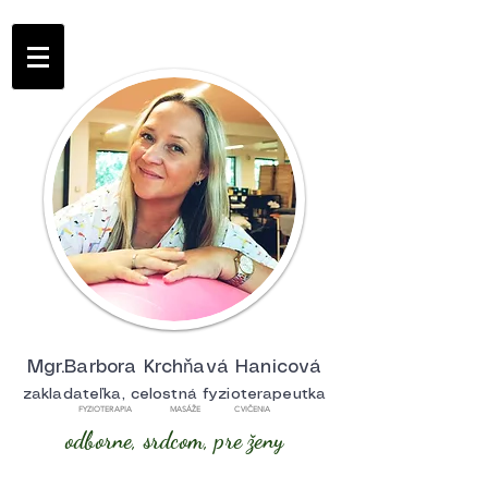
Mgr.Barbora Krchňavá Hanicová
zakladateľka, celostná fyzioterapeutka
FYZIOTERAPIA MASÁŽE CVIČENIA
odborne, srdcom, pre ženy