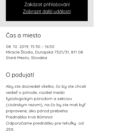
Zakázat přihlašování
Zobrazit další události
Čas a miesto
08. 10. 2019, 15:30 – 16:50
Miracle Štúdio, Dunajská 7321/31, 811 08
Staré Mesto, Slovakia
O podujatí
Aby ste dozvedeli všetko, čo by ste chceli 
vedieť o pôrode, rozdiel medzi 
fyziologickým pôrodom a sekciou 
(cisárskym rezom), na čo by ste mali byť 
pripravené, ako pôrod prebieha.
Prednáška trvá 80minút. 
Odporúčame prednášku pre tehuľky  od 
25tt.