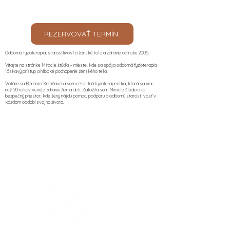
REZERVOVAŤ TERMÍN
Odborná fyzioterapia, starostlivosť o ženské telo a zdravie od roku 2005.
Vitajte na stránke Miracle štúdia – mieste, kde sa spája odborná fyzioterapia,
láskavý prístup a hlboké pochopenie ženského tela.
Volám sa Barbora Krchňavá a som celostná fyzioterapeutka, ktorá sa viac
než 20 rokov venuje zdraviu žien a detí. Založila som Miracle štúdio ako
bezpečný priestor, kde ženy nájdu pomoc, podporu a odbornú starostlivosť v
každom období svojho života.​