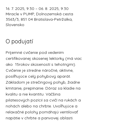
16. 7. 2025, 9:30 – 06. 8. 2025, 9:30
Miracle v PUMP, Dolnozemská cesta
3563/3, 851 04 Bratislava-Petržalka,
Slovensko
O podujatí
Príjemné cvičenie pod vedením 
certifikovanej skúsenej lektorky (má viac 
ako  15rokov skúseností s tehotnými).
Cvičenie je stredne náročné, aktívne, 
posiľňujúce celý pohybový aparát.
Základom je strečingový pohyb, žiadne 
kmitanie, prepínanie. Dôraz sa kladie na 
kvalitu a nie kvantitu. Väčšina 
pilatesových pozícií sa cvičí na rukách a 
nohách alebo na chrbte. Uvoľňujúce a 
relaxačné polohy pomáhajú ventilovať 
napätie v chrbte a panvovej oblasti.