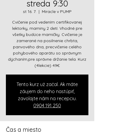
streda 9:30
st 16. 7.
  |  
Miracle v PUMP
Cvičenie pod vedením certifikovanej
lektorky, maminy 2 detí. Vhodné pre
všetky budúce mamičky. Cvičenie je
zamerané na posilnenie chrbta,
panvového dna, precvičenie celého
pohybového aparátu so správnym
dýchaním,pre správne držanie tela. Kurz
(4lekcie) 49€
Tento kurz už začal. Ak máte
záujem do neho nastúpiť,
zavolajte nám na recepciu.
0904 191 250
Čas a miesto