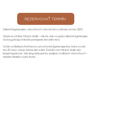
REZERVOVAŤ TERMÍN
Odborná fyzioterapia, starostlivosť o ženské telo a zdravie od roku 2005.
Vitajte na stránke Miracle štúdia – mieste, kde sa spája odborná fyzioterapia,
láskavý prístup a hlboké pochopenie ženského tela.
Volám sa Barbora Krchňavá a som celostná fyzioterapeutka, ktorá sa viac
než 20 rokov venuje zdraviu žien a detí. Založila som Miracle štúdio ako
bezpečný priestor, kde ženy nájdu pomoc, podporu a odbornú starostlivosť v
každom období svojho života.​