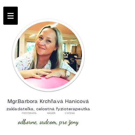
Mgr.Barbora Krchňavá Hanicová
zakladateľka, celostná fyzioterapeutka
FYZIOTERAPIA MASÁŽE CVIČENIA
odborne, srdcom, pre ženy