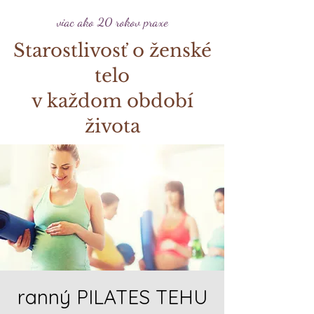
viac ako 20 rokov praxe
Starostlivosť o ženské
telo
v každom období
života
ranný PILATES TEHU