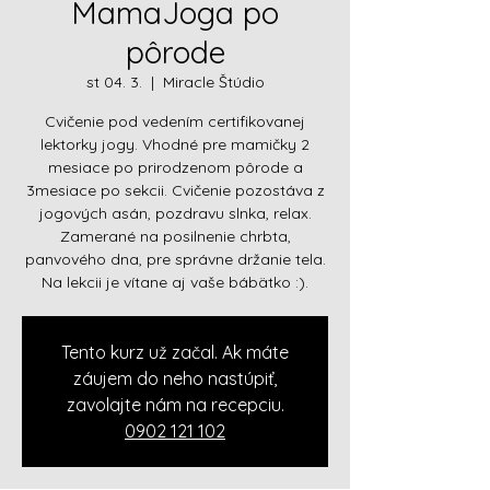
MamaJoga po
pôrode
st 04. 3.
  |  
Miracle Štúdio
Cvičenie pod vedením certifikovanej
lektorky jogy. Vhodné pre mamičky 2
mesiace po prirodzenom pôrode a
3mesiace po sekcii. Cvičenie pozostáva z
jogových asán, pozdravu slnka, relax.
Zamerané na posilnenie chrbta,
panvového dna, pre správne držanie tela.
Na lekcii je vítane aj vaše bábätko :).
Tento kurz už začal. Ak máte
záujem do neho nastúpiť,
zavolajte nám na recepciu.
0902 121 102