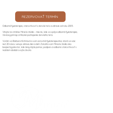
REZERVOVAŤ TERMÍN
Odborná fyzioterapia, starostlivosť o ženské telo a zdravie od roku 2005.
Vitajte na stránke Miracle štúdia – mieste, kde sa spája odborná fyzioterapia,
láskavý prístup a hlboké pochopenie ženského tela.
Volám sa Barbora Krchňavá a som celostná fyzioterapeutka, ktorá sa viac
než 20 rokov venuje zdraviu žien a detí. Založila som Miracle štúdio ako
bezpečný priestor, kde ženy nájdu pomoc, podporu a odbornú starostlivosť v
každom období svojho života.​