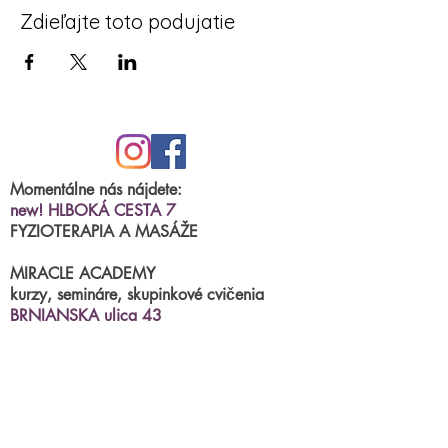
Zdieľajte toto podujatie
Momentálne nás nájdete:
new! HLBOKÁ CESTA 7
FYZIOTERAPIA A MASÁŽE
MIRACLE ACADEMY
kurzy, semináre, skupinkové cvičenia
BRNIANSKA ulica 43
tel.číslo:
0904 191 250
(po.-štvr.15:00-17:00)
termíny na fyzioterapiu/masáže
príjimame
online