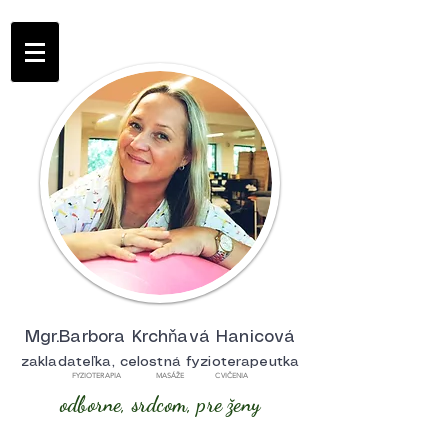
Mgr.Barbora Krchňavá Hanicová
zakladateľka, celostná fyzioterapeutka
FYZIOTERAPIA MASÁŽE CVIČENIA
odborne, srdcom, pre ženy