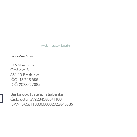
Webmaster Login
fakturačné údaje:
LYNXGroup s.r.o
Opálova 8
851 10 Bratislava
IČO: 45 715 858
DIČ: 2023227085
Banka dodávateľa: Tatrabanka
Číslo účtu: 2922845885/1100
IBAN: SK5611000000002922845885