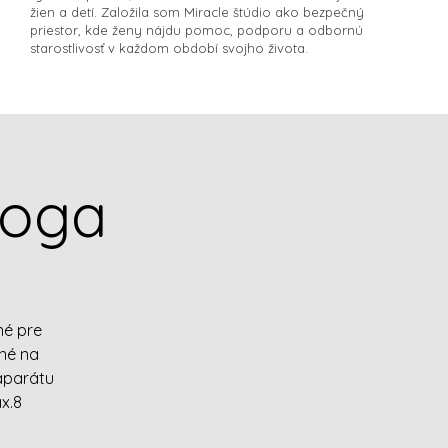
žien a detí. Založila som Miracle štúdio ako bezpečný
priestor, kde ženy nájdu pomoc, podporu a odbornú
starostlivosť v každom období svojho života.​
joga
né pre
né na
aparátu
x.8