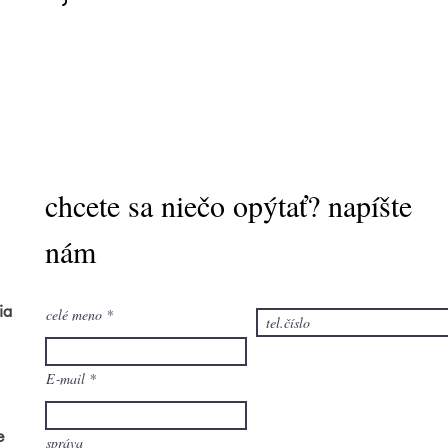
chcete sa niečo opýtať? napíšte
nám
ia
celé meno
E‑mail
e
správa