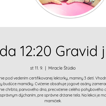
eda 12:20 Gravid 
st 11. 9.
  |  
Miracle Štúdio
nie pod vedením certifikovanej lektorky, maminy 3 detí. Vhod
ky budúce mamičky. Cvičenie obsahuje jogové asány zamera
enie chrbta, panvového dna, precvičenie celého pohybového 
 správnym dýchaním, pre správne držanie tela. Na lekcii je ma
mamičiek.