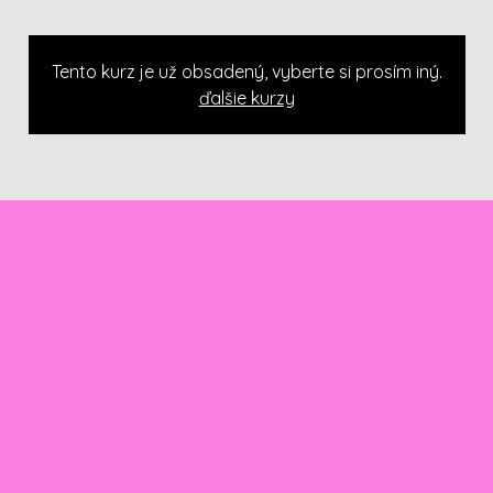
Tento kurz je už obsadený, vyberte si prosím iný.
ďalšie kurzy