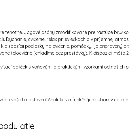
pre tehotné. Jogové asány zmodifikované pre rastúce brušk
čili. Dýchanie, cvičenie, relax pri sviečkach a v príjemnej atmos
dispozícii podložky na cvičenie, pomôcky,  je pripravený pit
vané telocvične (chladíme cez prestávky). K dispozícii máte 2 
tací balíček s voňavými a praktickými vzorkami od našich p
odu vašich nastavení Analytics a funkčných súborov cookie.
 podujatie