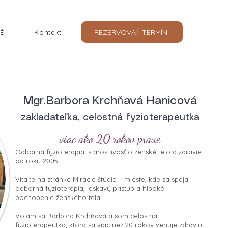
REZERVOVAŤ TERMÍN
É
Kontakt
Mgr.Barbora Krchňavá Hanicová
zakladateľka, celostná fyzioterapeutka
viac ako 20 rokov praxe
Odborná fyzioterapia, starostlivosť o ženské telo a zdravie
od roku 2005.
Vitajte na stránke Miracle štúdia – mieste, kde sa spája
odborná fyzioterapia, láskavý prístup a hlboké
pochopenie ženského tela.
Volám sa Barbora Krchňavá a som celostná
fyzioterapeutka, ktorá sa viac než 20 rokov venuje zdraviu