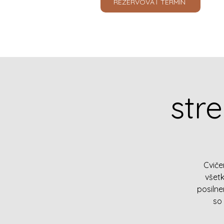
REZERVOVAŤ TERMÍN
str
Cviče
všet
posiln
so