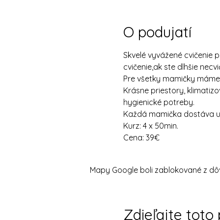
O podujatí
Skvelé vyvážené cvičenie 
cvičenie,ak ste dlhšie necvi
Pre všetky mamičky máme k 
Krásne priestory, klimatizo
hygienické potreby.
Každá mamička dostáva uví
Kurz: 4 x 50min.
Cena: 39€
Mapy Google boli zablokované z dôv
Zdieľajte toto