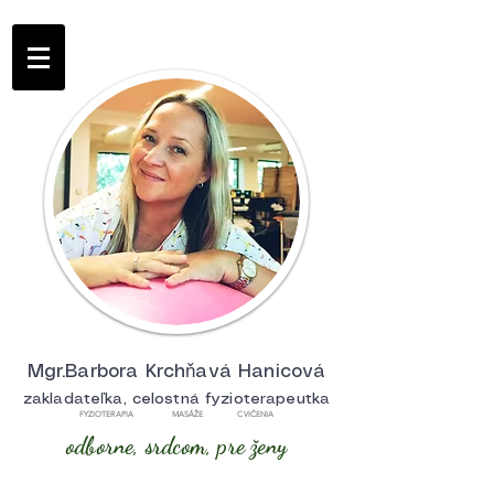
Mgr.Barbora Krchňavá Hanicová
zakladateľka, celostná fyzioterapeutka
FYZIOTERAPIA MASÁŽE CVIČENIA
odborne, srdcom, pre ženy