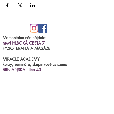
Kurz: 3 x 50min.
Cena: 29€
Momentálne nás nájdete:
new! HLBOKÁ CESTA 7
FYZIOTERAPIA A MASÁŽE
MIRACLE ACADEMY
kurzy, semináre, skupinkové cvičenia
BRNIANSKA ulica 43
tel.číslo:
0904 191 250
(po.-štvr.15:00-17:00)
termíny na fyzioterapiu/masáže
príjimame
online
Parkovanie priamo pred centrami.