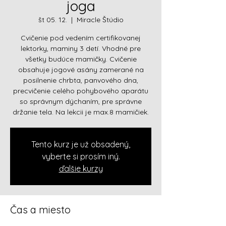
joga
št 05. 12.
  |  
Miracle Štúdio
Cvičenie pod vedením certifikovanej
lektorky, maminy 3 detí. Vhodné pre
všetky budúce mamičky. Cvičenie
obsahuje jogové asány zamerané na
posilnenie chrbta, panvového dna,
precvičenie celého pohybového aparátu
so správnym dýchaním, pre správne
držanie tela. Na lekcii je max.8 mamičiek.
Tento kurz je už obsadený,
vyberte si prosím iný.
ďalšie kurzy
Čas a miesto