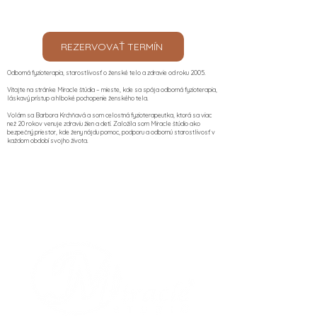
REZERVOVAŤ TERMÍN
Odborná fyzioterapia, starostlivosť o ženské telo a zdravie od roku 2005.
Vitajte na stránke Miracle štúdia – mieste, kde sa spája odborná fyzioterapia,
láskavý prístup a hlboké pochopenie ženského tela.
Volám sa Barbora Krchňavá a som celostná fyzioterapeutka, ktorá sa viac
než 20 rokov venuje zdraviu žien a detí. Založila som Miracle štúdio ako
bezpečný priestor, kde ženy nájdu pomoc, podporu a odbornú starostlivosť v
každom období svojho života.​