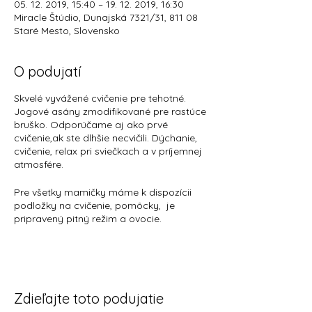
05. 12. 2019, 15:40 – 19. 12. 2019, 16:30
Miracle Štúdio, Dunajská 7321/31, 811 08
Staré Mesto, Slovensko
O podujatí
Skvelé vyvážené cvičenie pre tehotné.
Jogové asány zmodifikované pre rastúce
bruško. Odporúčame aj ako prvé
cvičenie,ak ste dlhšie necvičili. Dýchanie,
cvičenie, relax pri sviečkach a v príjemnej
atmosfére.
Pre všetky mamičky máme k dispozícii
podložky na cvičenie, pomôcky, je
pripravený pitný režim a ovocie.
Krásne priestory, klimatizované telocvične
(chladíme cez prestávky). K dispozícii
máte 2 toalety, sprchu, hygienické
potreby.
Každá mamička dostáva uvítací balíček s
Zdieľajte toto podujatie
voňavými a praktickými vzorkami od
našich partnerov.