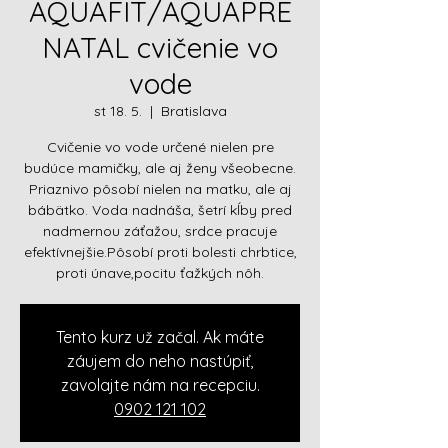
AQUAFIT/AQUAPRE
NATAL cvičenie vo
vode
st 18. 5.
  |  
Bratislava
Cvičenie vo vode určené nielen pre
budúce mamičky, ale aj ženy všeobecne.
Priaznivo pôsobí nielen na matku, ale aj
bábätko. Voda nadnáša, šetrí kĺby pred
nadmernou záťažou, srdce pracuje
efektívnejšie.Pôsobí proti bolesti chrbtice,
proti únave,pocitu ťažkých nôh.
Tento kurz už začal. Ak máte
záujem do neho nastúpiť,
zavolajte nám na recepciu.
0902 121 102