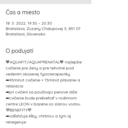
Čas a miesto
18. 5. 2022, 19:30 – 20:30
Bratislava, Zuzany Chalupovej 5, 851 07
Bratislava, Slovensko
O podujatí
💙AQUAFIT/AQUAPRENATAL💙 najlepšie 
cvičenie pre ženy a pre tehotné pod 
vedením skúsenej fyzioterapeutky
➡45minút cvičenie + 15minút plávanie a 
relaxácia 
➡pri cvičení sa používajú penové slíže
➡cvičenie bude prebiehať v rodinnom 
centre LEON v bazéne so slanou vodou
💜BENEFITY💜 
➡odľahčuje kĺby, chrbticu a tým aj 
renegeruje  