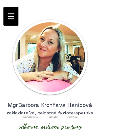
Mgr.Barbora Krchňavá Hanicová
zakladateľka, celostná fyzioterapeutka
FYZIOTERAPIA MASÁŽE CVIČENIA
odborne, srdcom, pre ženy