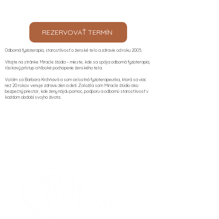
REZERVOVAŤ TERMÍN
Odborná fyzioterapia, starostlivosť o ženské telo a zdravie od roku 2005.
Vitajte na stránke Miracle štúdia – mieste, kde sa spája odborná fyzioterapia,
láskavý prístup a hlboké pochopenie ženského tela.
Volám sa Barbora Krchňavá a som celostná fyzioterapeutka, ktorá sa viac
než 20 rokov venuje zdraviu žien a detí. Založila som Miracle štúdio ako
bezpečný priestor, kde ženy nájdu pomoc, podporu a odbornú starostlivosť v
každom období svojho života.​