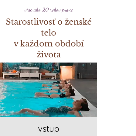
viac ako 20 rokov praxe
Starostlivosť o ženské
telo
v každom období
života
vstup