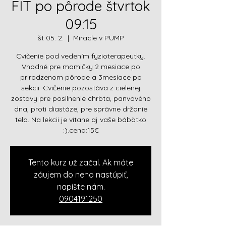
FIT po pôrode štvrtok
09:15
št 05. 2.
  |  
Miracle v PUMP
Cvičenie pod vedením fyzioterapeutky.
Vhodné pre mamičky 2 mesiace po
prirodzenom pôrode a 3mesiace po
sekcii. Cvičenie pozostáva z cielenej
zostavy pre posilnenie chrbta, panvového
dna, proti diastáze, pre správne držanie
tela. Na lekcii je vítane aj vaše bábätko
:).cena:15€
Tento kurz už začal. Ak máte
záujem do neho nastúpiť,
napíšte nám.
0904191250