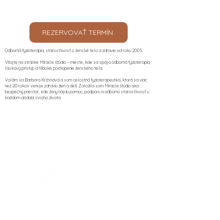
REZERVOVAŤ TERMÍN
Odborná fyzioterapia, starostlivosť o ženské telo a zdravie od roku 2005.
Vitajte na stránke Miracle štúdia – mieste, kde sa spája odborná fyzioterapia,
láskavý prístup a hlboké pochopenie ženského tela.
Volám sa Barbora Krchňavá a som celostná fyzioterapeutka, ktorá sa viac
než 20 rokov venuje zdraviu žien a detí. Založila som Miracle štúdio ako
bezpečný priestor, kde ženy nájdu pomoc, podporu a odbornú starostlivosť v
každom období svojho života.​