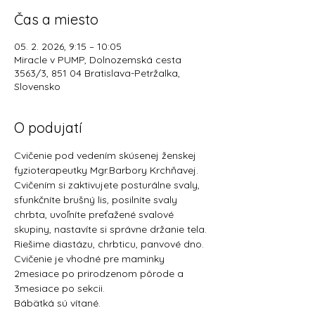
Čas a miesto
05. 2. 2026, 9:15 – 10:05
Miracle v PUMP, Dolnozemská cesta
3563/3, 851 04 Bratislava-Petržalka,
Slovensko
O podujatí
Cvičenie pod vedením skúsenej ženskej 
fyzioterapeutky Mgr.Barbory Krchňavej.
Cvičením si zaktivujete posturálne svaly, 
sfunkčníte brušný lis, posilníte svaly 
chrbta, uvoľníte preťažené svalové 
skupiny, nastavíte si správne držanie tela. 
Riešime diastázu, chrbticu, panvové dno. 
Cvičenie je vhodné pre maminky 
2mesiace po prirodzenom pôrode a 
3mesiace po sekcii.
Bábätká sú vítané. 