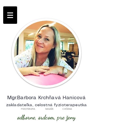
Mgr.Barbora Krchňavá Hanicová
zakladateľka, celostná fyzioterapeutka
FYZIOTERAPIA MASÁŽE CVIČENIA
odborne, srdcom, pre ženy