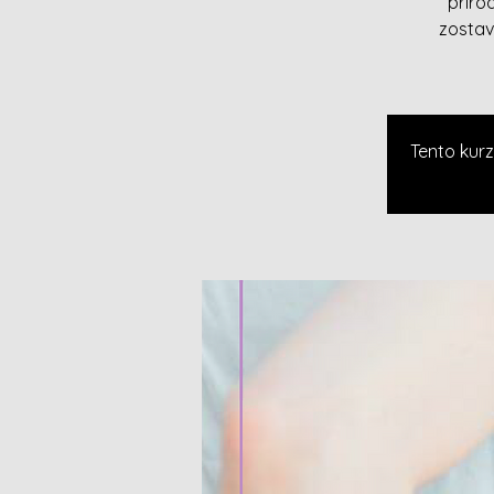
priro
zostav
Tento kurz