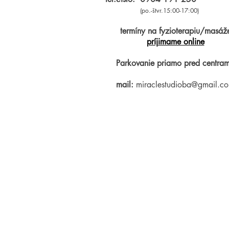
(po.-štvr.15:00-17:00)
termíny na fyzioterapiu/masáž
príjimame online
Parkovanie priamo pred centram
mail:
miraclestudioba@gmail.c