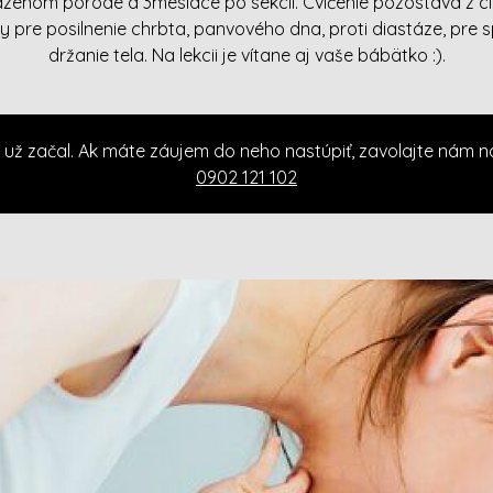
dzenom pôrode a 3mesiace po sekcii. Cvičenie pozostáva z ci
y pre posilnenie chrbta, panvového dna, proti diastáze, pre 
držanie tela. Na lekcii je vítane aj vaše bábätko :).
 už začal. Ak máte záujem do neho nastúpiť, zavolajte nám n
0902 121 102