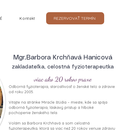
REZERVOVAŤ TERMÍN
É
Kontakt
Mgr.Barbora Krchňavá Hanicová
zakladateľka, celostná fyzioterapeutka
viac ako 20 rokov praxe
Odborná fyzioterapia, starostlivosť o ženské telo a zdravie
od roku 2005.
Vitajte na stránke Miracle štúdia – mieste, kde sa spája
odborná fyzioterapia, láskavý prístup a hlboké
pochopenie ženského tela.
Volám sa Barbora Krchňavá a som celostná
fyzioterapeutka, ktorá sa viac než 20 rokov venuje zdraviu