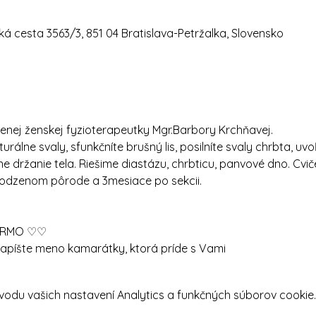
á cesta 3563/3, 851 04 Bratislava-Petržalka, Slovensko
enej ženskej fyzioterapeutky Mgr.Barbory Krchňavej.
urálne svaly, sfunkčníte brušný lis, posilníte svaly chrbta, uv
ne držanie tela. Riešime diastázu, chrbticu, panvové dno. Cvič
odzenom pôrode a 3mesiace po sekcii.
DARMO ♡♡
apíšte meno kamarátky, ktorá príde s Vami
odu vašich nastavení Analytics a funkčných súborov cookie.