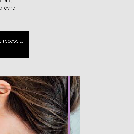
elenej
správne
a recepciu.