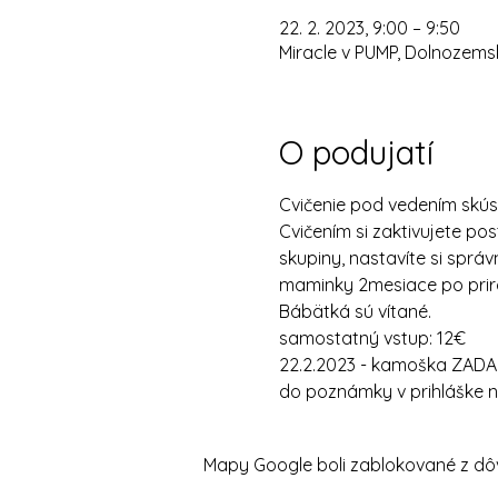
22. 2. 2023, 9:00 – 9:50
Miracle v PUMP, Dolnozemsk
O podujatí
Cvičenie pod vedením skús
Cvičením si zaktivujete post
skupiny, nastavíte si správ
maminky 2mesiace po prir
Bábätká sú vítané. 
samostatný vstup: 12€
22.2.2023 - kamoška ZA
do poznámky v prihláške n
Mapy Google boli zablokované z dôv