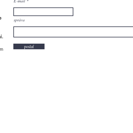
E‑mail
e
správa
i.
poslať
om