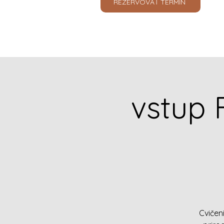
REZERVOVAŤ TERMÍN
vstup
Cvičen