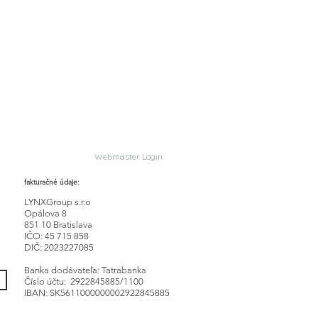
Webmaster Login
fakturačné údaje:
LYNXGroup s.r.o
Opálova 8
851 10 Bratislava
IČO: 45 715 858
DIČ: 2023227085
Banka dodávateľa: Tatrabanka
Číslo účtu: 2922845885/1100
IBAN: SK5611000000002922845885