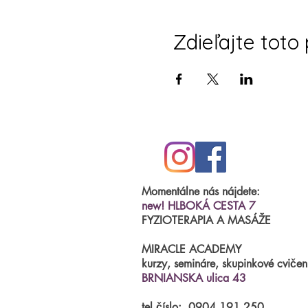
Zdieľajte toto
Momentálne nás nájdete:
new! HLBOKÁ CESTA 7
FYZIOTERAPIA A MASÁŽE
MIRACLE ACADEMY
kurzy, semináre, skupinkové cvičen
BRNIANSKA ulica 43
tel.číslo:
0904 191 250