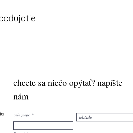
 podujatie
chcete sa niečo opýtať? napíšte
nám
ia
celé meno