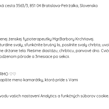
á cesta 3563/3, 851 04 Bratislava-Petržalka, Slovensko
enej ženskej fyzioterapeutky Mgr.Barbory Krchňavej.
urálne svaly, sfunkčníte brušný lis, posilníte svaly chrbta, uv
ne držanie tela. Riešime diastázu, chrbticu, panvové dno. Cvič
odzenom pôrode a 3mesiace po sekcii.
DARMO ♡♡
apíšte meno kamarátky, ktorá príde s Vami
odu vašich nastavení Analytics a funkčných súborov cookie.