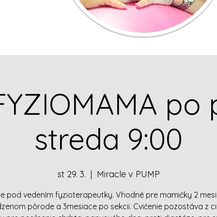
 FYZIOMAMA po 
streda 9:00
st 29. 3.
  |  
Miracle v PUMP
ie pod vedením fyzioterapeutky. Vhodné pre mamičky 2 mes
dzenom pôrode a 3mesiace po sekcii. Cvičenie pozostáva z ci