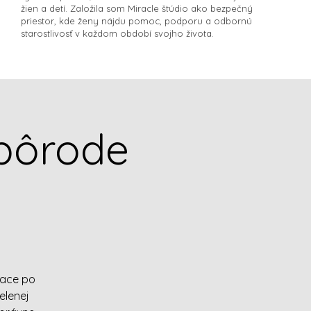
žien a detí. Založila som Miracle štúdio ako bezpečný
priestor, kde ženy nájdu pomoc, podporu a odbornú
starostlivosť v každom období svojho života.​
pôrode
iace po
elenej