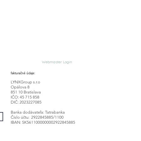
Webmaster Login
fakturačné údaje:
LYNXGroup s.r.o
Opálova 8
851 10 Bratislava
IČO: 45 715 858
DIČ: 2023227085
Banka dodávateľa: Tatrabanka
Číslo účtu: 2922845885/1100
IBAN: SK5611000000002922845885