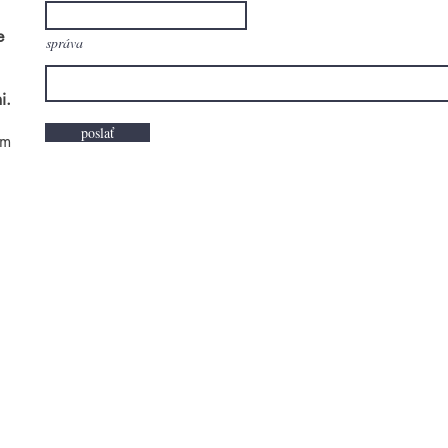
e
správa
i.
poslať
om