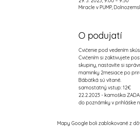
29. 3. 2023, 9:00 – 9:50
Miracle v PUMP, Dolnozemsk
O podujatí
Cvičenie pod vedením skús
Cvičením si zaktivujete post
skupiny, nastavíte si správ
maminky 2mesiace po prir
Bábätká sú vítané. 
samostatný vstup: 12€
22.2.2023 - kamoška ZA
do poznámky v prihláške n
Mapy Google boli zablokované z dôv