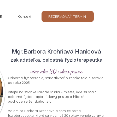
REZERVOVAŤ TERMÍN
É
Kontakt
Mgr.Barbora Krchňavá Hanicová
zakladateľka, celostná fyzioterapeutka
viac ako 20 rokov praxe
Odborná fyzioterapia, starostlivosť o ženské telo a zdravie
od roku 2005.
Vitajte na stránke Miracle štúdia – mieste, kde sa spája
odborná fyzioterapia, láskavý prístup a hlboké
pochopenie ženského tela.
Volám sa Barbora Krchňavá a som celostná
fyzioterapeutka, ktorá sa viac než 20 rokov venuje zdraviu