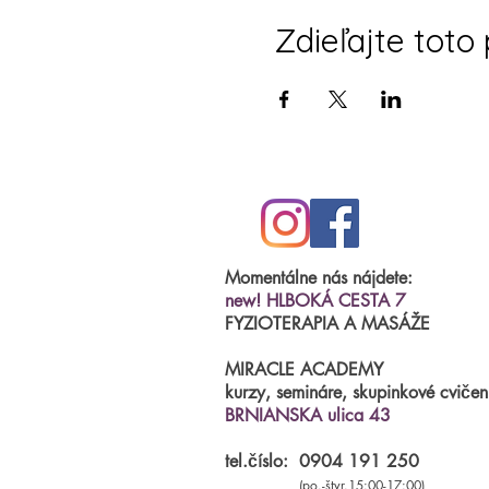
Zdieľajte toto
Momentálne nás nájdete:
new! HLBOKÁ CESTA 7
FYZIOTERAPIA A MASÁŽE
MIRACLE ACADEMY
kurzy, semináre, skupinkové cvičen
BRNIANSKA ulica 43
tel.číslo:
0904 191 250
(po.-štvr.15:00-17:00)