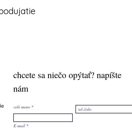
 podujatie
chcete sa niečo opýtať? napíšte
nám
ia
celé meno
E‑mail