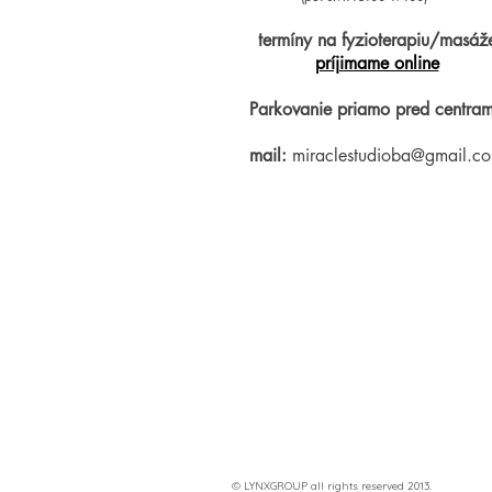
termíny na fyzioterapiu/masáž
príjimame online
Parkovanie priamo pred centram
mail:
miraclestudioba@gmail.c
© LYNXGROUP all rights reserved 2013.