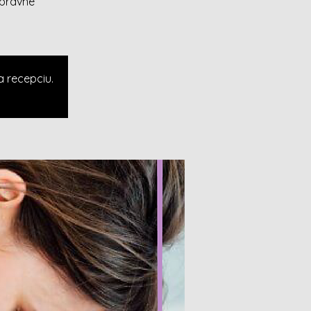
správne
a recepciu.