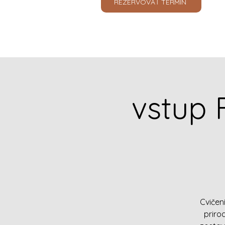
REZERVOVAŤ TERMÍN
vstup
Cvičen
priro