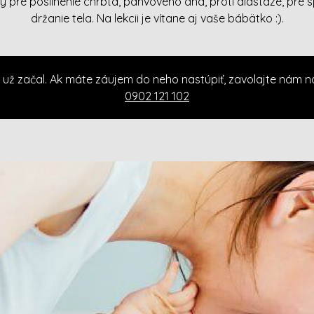
y pre posilnenie chrbta, panvového dna, proti diastáze, pre 
držanie tela. Na lekcii je vítane aj vaše bábätko :).
 už začal. Ak máte záujem do neho nastúpiť, zavolajte nám n
0902 121 102