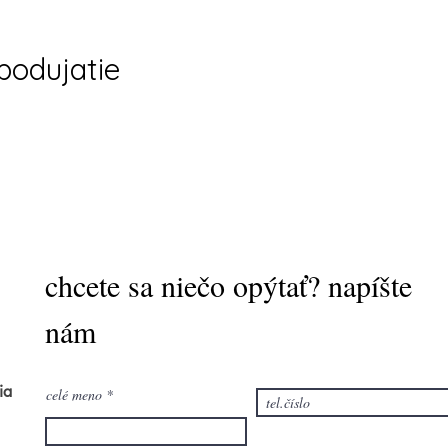
 podujatie
chcete sa niečo opýtať? napíšte
nám
ia
celé meno