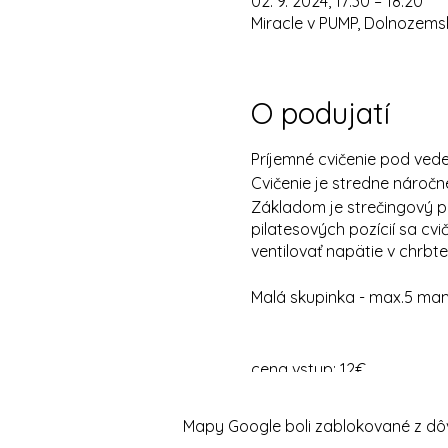
02. 9. 2024, 17:30 – 18:20
Miracle v PUMP, Dolnozemsk
O podujatí
Príjemné cvičenie pod vede
Cvičenie je stredne náročn
Základom je strečingový poh
pilatesových pozícií sa cv
ventilovať napätie v chrbte
Malá skupinka - max.5 mam
cena vstup: 12€
Mapy Google boli zablokované z dôv