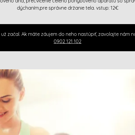
ového dna, precvičenie celého pohybového aparátu so spr
dýchaním,pre správne držanie tela. vstup: 12€
 už začal. Ak máte záujem do neho nastúpiť, zavolajte nám n
0902 121 102