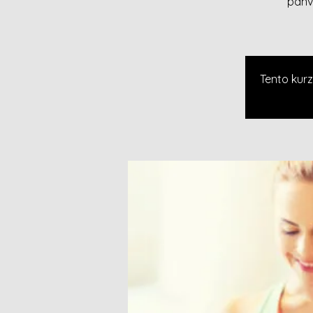
panv
Tento kurz