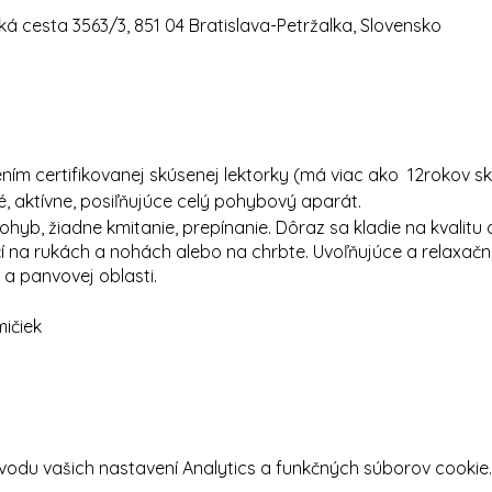
á cesta 3563/3, 851 04 Bratislava-Petržalka, Slovensko
ním certifikovanej skúsenej lektorky (má viac ako 12rokov sk
é, aktívne, posiľňujúce celý pohybový aparát.
yb, žiadne kmitanie, prepínanie. Dôraz sa kladie na kvalitu a
ičí na rukách a nohách alebo na chrbte. Uvoľňujúce a relaxa
 a panvovej oblasti.
ičiek
odu vašich nastavení Analytics a funkčných súborov cookie.