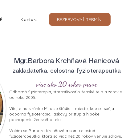
REZERVOVAŤ TERMÍN
É
Kontakt
Mgr.Barbora Krchňavá Hanicová
zakladateľka, celostná fyzioterapeutka
viac ako 20 rokov praxe
Odborná fyzioterapia, starostlivosť o ženské telo a zdravie
od roku 2005.
Vitajte na stránke Miracle štúdia – mieste, kde sa spája
odborná fyzioterapia, láskavý prístup a hlboké
pochopenie ženského tela.
Volám sa Barbora Krchňavá a som celostná
fyzioterapeutka, ktorá sa viac než 20 rokov venuje zdraviu