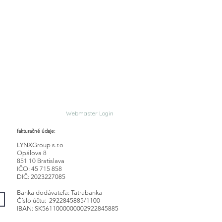
Webmaster Login
fakturačné údaje:
LYNXGroup s.r.o
Opálova 8
851 10 Bratislava
IČO: 45 715 858
DIČ: 2023227085
Banka dodávateľa: Tatrabanka
Číslo účtu: 2922845885/1100
IBAN: SK5611000000002922845885