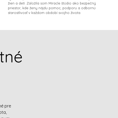
žien a detí. Založila som Miracle štúdio ako bezpečný
priestor, kde ženy nájdu pomoc, podporu a odbornú
starostlivosť v každom období svojho života.​
tné
né pre
bta,