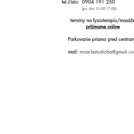
tel.číslo:
0904 191 250
(po.-štvr.15:00-17:00)
termíny na fyzioterapiu/masáž
príjimame online
Parkovanie priamo pred centram
mail:
miraclestudioba@gmail.c