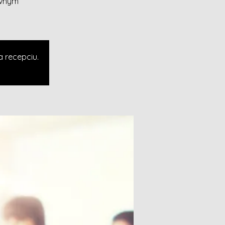
ávnym
a recepciu.