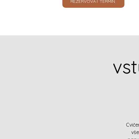
REZERVOVAŤ TERMÍN
vs
Cviče
vše