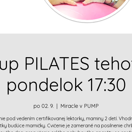
tup PILATES teho
pondelok 17:30
po 02. 9.
  |  
Miracle v PUMP
nie pod vedením certifikovanej lektorky, maminy 2 detí. Vhod
tky budúce mamičky. Cvičenie je zamerané na posilnenie chr