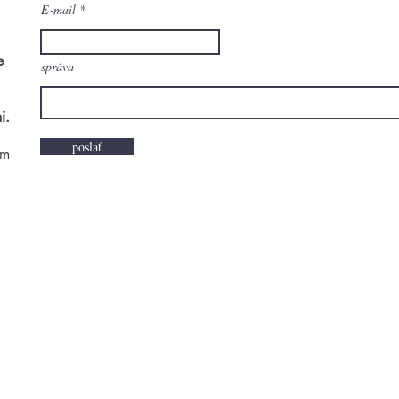
E‑mail
e
správa
i.
poslať
om