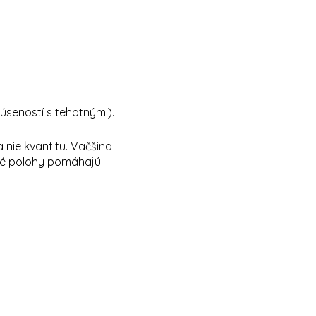
úseností s tehotnými).
 nie kvantitu. Väčšina
čné polohy pomáhajú