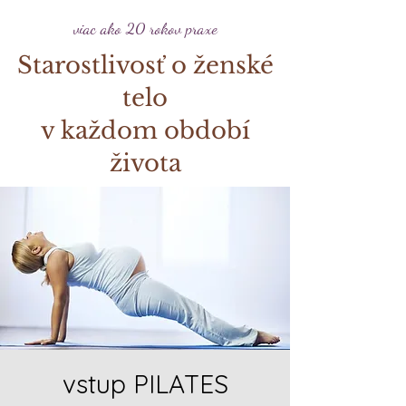
viac ako 20 rokov praxe
Starostlivosť o ženské
telo
v každom období
života
vstup PILATES