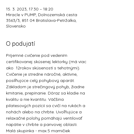
15. 3. 2023, 17:30 – 18:20
Miracle v PUMP, Dolnozemská cesta
3563/3, 851 04 Bratislava-Petržalka,
Slovensko
O podujatí
Príjemné cvičenie pod vedením 
certifikovanej skúsenej lektorky (má viac 
ako  12rokov skúseností s tehotnými).
Cvičenie je stredne náročné, aktívne, 
posiľňujúce celý pohybový aparát.
Základom je strečingový pohyb, žiadne 
kmitanie, prepínanie. Dôraz sa kladie na 
kvalitu a nie kvantitu. Väčšina 
pilatesových pozícií sa cvičí na rukách a 
nohách alebo na chrbte. Uvoľňujúce a 
relaxačné polohy pomáhajú ventilovať 
napätie v chrbte a panvovej oblasti.
Malá skupinka - max.5 mamičiek