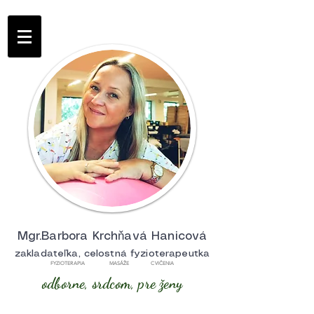
Mgr.Barbora Krchňavá Hanicová
zakladateľka, celostná fyzioterapeutka
FYZIOTERAPIA MASÁŽE CVIČENIA
odborne, srdcom, pre ženy