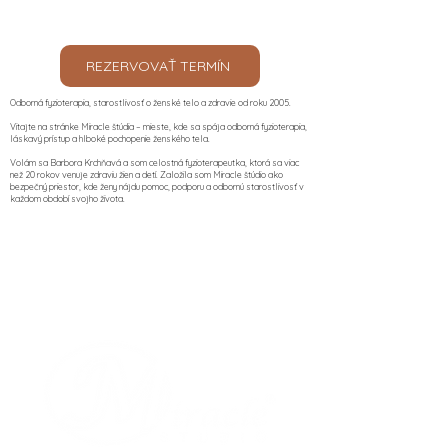
REZERVOVAŤ TERMÍN
Odborná fyzioterapia, starostlivosť o ženské telo a zdravie od roku 2005.
Vitajte na stránke Miracle štúdia – mieste, kde sa spája odborná fyzioterapia,
láskavý prístup a hlboké pochopenie ženského tela.
Volám sa Barbora Krchňavá a som celostná fyzioterapeutka, ktorá sa viac
než 20 rokov venuje zdraviu žien a detí. Založila som Miracle štúdio ako
bezpečný priestor, kde ženy nájdu pomoc, podporu a odbornú starostlivosť v
každom období svojho života.​