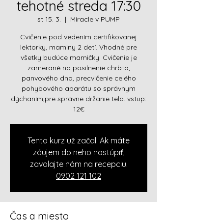
tehotné streda 17:30
st 15. 3.
  |  
Miracle v PUMP
Cvičenie pod vedením certifikovanej
lektorky, maminy 2 detí. Vhodné pre
všetky budúce mamičky. Cvičenie je
zamerané na posilnenie chrbta,
panvového dna, precvičenie celého
pohybového aparátu so správnym
dýchaním,pre správne držanie tela. vstup:
12€
Tento kurz už začal. Ak máte
záujem do neho nastúpiť,
zavolajte nám na recepciu.
0902 121 102
Čas a miesto