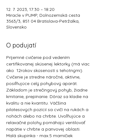
12. 7. 2023, 17:30 – 18:20
Miracle v PUMP, Dolnozemská cesta
3563/3, 851 04 Bratislava-Petržalka,
Slovensko
O podujatí
Príjemné cvičenie pod vedením 
certifikovanej skúsenej lektorky (má viac 
ako  12rokov skúseností s tehotnými).
Cvičenie je stredne náročné, aktívne, 
posiľňujúce celý pohybový aparát.
Základom je strečingový pohyb, žiadne 
kmitanie, prepínanie. Dôraz sa kladie na 
kvalitu a nie kvantitu. Väčšina 
pilatesových pozícií sa cvičí na rukách a 
nohách alebo na chrbte. Uvoľňujúce a 
relaxačné polohy pomáhajú ventilovať 
napätie v chrbte a panvovej oblasti.
Malá skupinka - max.5 mamičiek