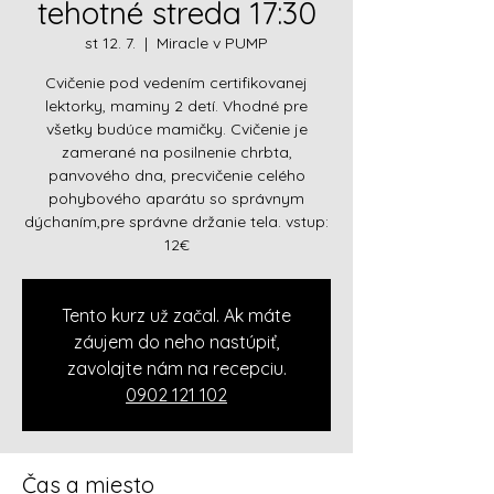
tehotné streda 17:30
st 12. 7.
  |  
Miracle v PUMP
Cvičenie pod vedením certifikovanej
lektorky, maminy 2 detí. Vhodné pre
všetky budúce mamičky. Cvičenie je
zamerané na posilnenie chrbta,
panvového dna, precvičenie celého
pohybového aparátu so správnym
dýchaním,pre správne držanie tela. vstup:
12€
Tento kurz už začal. Ak máte
záujem do neho nastúpiť,
zavolajte nám na recepciu.
0902 121 102
Čas a miesto