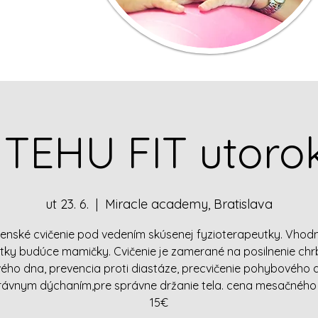
 TEHU FIT utorok
ut 23. 6.
  |  
Miracle academy, Bratislava
enské cvičenie pod vedením skúsenej fyzioterapeutky. Vhod
tky budúce mamičky. Cvičenie je zamerané na posilnenie chr
ého dna, prevencia proti diastáze, precvičenie pohybového 
rávnym dýchaním,pre správne držanie tela. cena mesačného 
15€