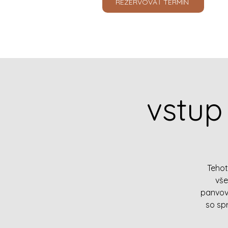
REZERVOVAŤ TERMÍN
vstup
Tehot
vše
panvov
so sp