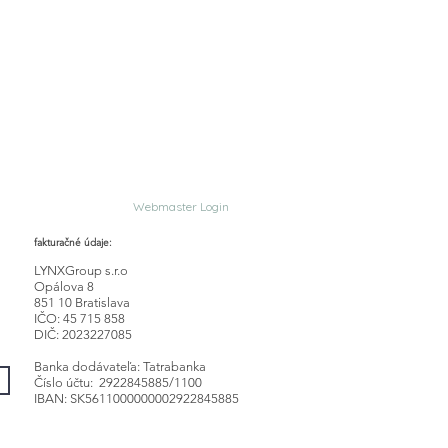
Webmaster Login
fakturačné údaje:
LYNXGroup s.r.o
Opálova 8
851 10 Bratislava
IČO: 45 715 858
DIČ: 2023227085
Banka dodávateľa: Tatrabanka
Číslo účtu: 2922845885/1100
IBAN: SK5611000000002922845885