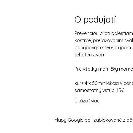
O podujatí
Prevenciou proti bolestiam
kostrče, preťažovaním sva
pohybovým stereotypom. Na
tehotenstvom.
Pre všetky mamičky máme k 
kurz 4 x 50min.lekcia v cen
samostatný vstup: 15€ 
Ukázať viac
Mapy Google boli zablokované z dôv