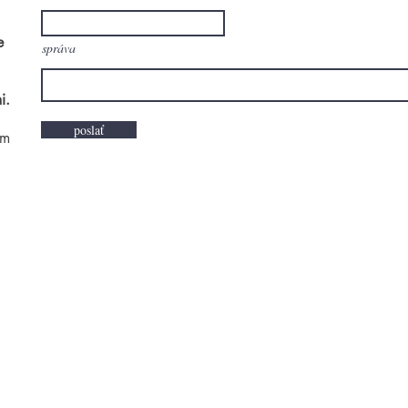
e
správa
i.
poslať
om