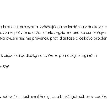
 chrbtice ktorá vzniká  zväčšujúcou sa lordózou v driekovej c
lov z nesprávneho držania tela . Fyzioterapeutka usmerňuje
 cvičení riešime prevenciu proti diastáze a celkovo problém
dispozícii podložky na cvičenie, pomôcky, pitný režim.
e: 59€
odu vašich nastavení Analytics a funkčných súborov cookie.