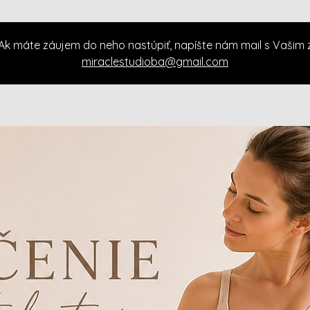
. Ak máte záujem do neho nastúpiť, napíšte nám mail s Vašim
miraclestudioba@gmail.com