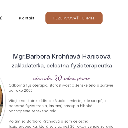
REZERVOVAŤ TERMÍN
É
Kontakt
Mgr.Barbora Krchňavá Hanicová
zakladateľka, celostná fyzioterapeutka
viac ako 20 rokov praxe
Odborná fyzioterapia, starostlivosť o ženské telo a zdravie
od roku 2005.
Vitajte na stránke Miracle štúdia – mieste, kde sa spája
odborná fyzioterapia, láskavý prístup a hlboké
pochopenie ženského tela.
Volám sa Barbora Krchňavá a som celostná
fyzioterapeutka, ktorá sa viac než 20 rokov venuje zdraviu