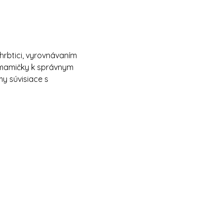
hrbtici, vyrovnávaním 
 mamičky k správnym 
y súvisiace s 