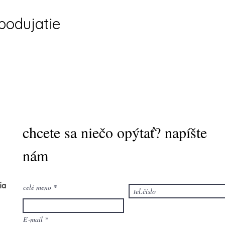
 podujatie
chcete sa niečo opýtať? napíšte
nám
ia
celé meno
E‑mail