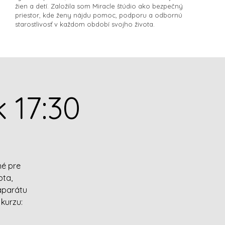
žien a detí. Založila som Miracle štúdio ako bezpečný
priestor, kde ženy nájdu pomoc, podporu a odbornú
starostlivosť v každom období svojho života.​
 17:30
né pre
bta,
aparátu
kurzu: