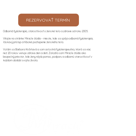
REZERVOVAŤ TERMÍN
Odborná fyzioterapia, starostlivosť o ženské telo a zdravie od roku 2005.
Vitajte na stránke Miracle štúdia – mieste, kde sa spája odborná fyzioterapia,
láskavý prístup a hlboké pochopenie ženského tela.
Volám sa Barbora Krchňavá a som celostná fyzioterapeutka, ktorá sa viac
než 20 rokov venuje zdraviu žien a detí. Založila som Miracle štúdio ako
bezpečný priestor, kde ženy nájdu pomoc, podporu a odbornú starostlivosť v
každom období svojho života.​