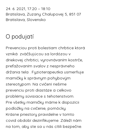
24. 6. 2021, 17:20 – 18:10
Bratislava, Zuzany Chalupovej 5, 851 07
Bratislava, Slovensko
O podujatí
Prevenciou proti bolestiam chrbtice ktorá 
vzniká  zväčšujúcou sa lordózou v 
driekovej chrbtici, vyrovnávaním kostrče, 
preťažovaním svalov z nesprávneho 
držania tela . Fyzioterapeutka usmerňuje 
mamičky k správnym pohybovým 
stereotypom. Na cvičení riešime 
prevenciu proti diastáze a celkovo 
problémy súvisiace s tehotenstvom.
Pre všetky mamičky máme k dispozícii 
podložky na cvičenie, pomôcky.
Krásne priestory pravidelne v tomto 
covid období dezinfikujeme. Záleží nám 
na tom, aby ste sa u nás cítili bezpečne.