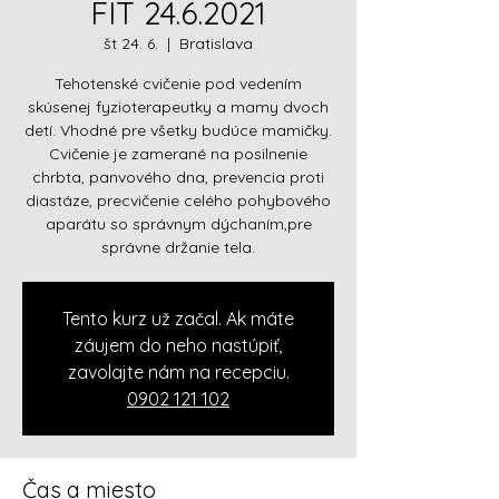
FIT 24.6.2021
št 24. 6.
  |  
Bratislava
Tehotenské cvičenie pod vedením
skúsenej fyzioterapeutky a mamy dvoch
detí. Vhodné pre všetky budúce mamičky.
Cvičenie je zamerané na posilnenie
chrbta, panvového dna, prevencia proti
diastáze, precvičenie celého pohybového
aparátu so správnym dýchaním,pre
správne držanie tela.
Tento kurz už začal. Ak máte
záujem do neho nastúpiť,
zavolajte nám na recepciu.
0902 121 102
Čas a miesto