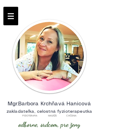
Mgr.Barbora Krchňavá Hanicová
zakladateľka, celostná fyzioterapeutka
FYZIOTERAPIA MASÁŽE CVIČENIA
odborne, srdcom, pre ženy