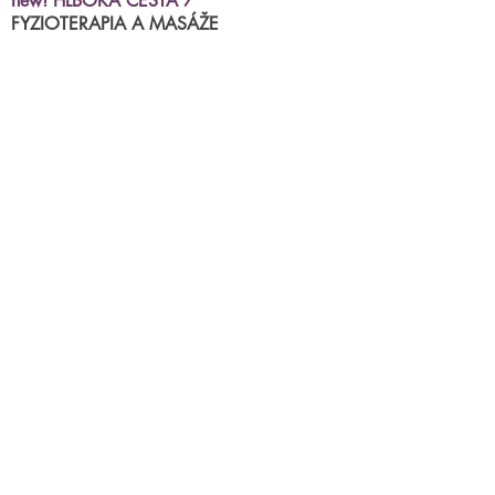
new! HLBOKÁ CESTA 7
FYZIOTERAPIA A MASÁŽE
MIRACLE ACADEMY
kurzy, semináre, skupinkové cvičenia
BRNIANSKA ulica 43
tel.číslo:
0904 191 250
(po.-štvr.15:00-17:00)
termíny na fyzioterapiu/masáže
príjimame
online
Parkovanie priamo pred centrami.
mail:
miraclestudioba@gmail.com
chcete sa niečo opýtať? napíšte
nám