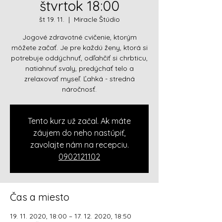
štvrtok 18:00
št 19. 11.
  |  
Miracle Štúdio
Jogové zdravotné cvičenie, ktorým
môžete začať. Je pre každú ženy, ktorá si
potrebuje oddýchnuť, odľahčiť si chrbticu,
natiahnuť svaly, predýchať telo a
zrelaxovať myseľ. Ľahká - stredná
náročnosť.
Tento kurz už začal. Ak máte
záujem do neho nastúpiť,
zavolajte nám na recepciu.
0902121102
Čas a miesto
19. 11. 2020, 18:00 – 17. 12. 2020, 18:50