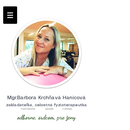
Mgr.Barbora Krchňavá Hanicová
zakladateľka, celostná fyzioterapeutka
FYZIOTERAPIA MASÁŽE CVIČENIA
odborne, srdcom, pre ženy