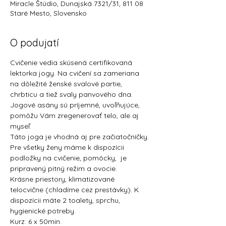
Miracle Štúdio, Dunajská 7321/31, 811 08
Staré Mesto, Slovensko
O podujatí
Cvičenie vedia skúsená certifikovaná 
lektorka jogy. Na cvičení sa zameriana 
na dôležité ženské svalové partie, 
chrbticu a tiež svaly panvového dna. 
Jogové asány sú príjemné, uvoľňujúce, 
pomôžu Vám zregenerovať telo, ale aj 
myseľ.
Táto joga je vhodná aj pre začiatočníčky.
Pre všetky ženy máme k dispozícii 
podložky na cvičenie, pomôcky,  je 
pripravený pitný režim a ovocie.
Krásne priestory, klimatizované 
telocvične (chladíme cez prestávky). K 
dispozícii máte 2 toalety, sprchu, 
hygienické potreby.
Kurz: 6 x 50min.