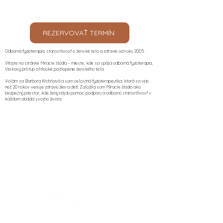
REZERVOVAŤ TERMÍN
Odborná fyzioterapia, starostlivosť o ženské telo a zdravie od roku 2005.
Vitajte na stránke Miracle štúdia – mieste, kde sa spája odborná fyzioterapia,
láskavý prístup a hlboké pochopenie ženského tela.
Volám sa Barbora Krchňavá a som celostná fyzioterapeutka, ktorá sa viac
než 20 rokov venuje zdraviu žien a detí. Založila som Miracle štúdio ako
bezpečný priestor, kde ženy nájdu pomoc, podporu a odbornú starostlivosť v
každom období svojho života.​