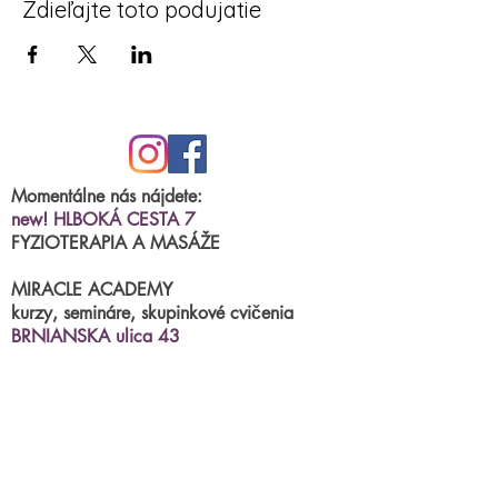
Zdieľajte toto podujatie
Momentálne nás nájdete:
new! HLBOKÁ CESTA 7
FYZIOTERAPIA A MASÁŽE
MIRACLE ACADEMY
kurzy, semináre, skupinkové cvičenia
BRNIANSKA ulica 43
tel.číslo:
0904 191 250
(po.-štvr.15:00-17:00)
termíny na fyzioterapiu/masáže
príjimame
online