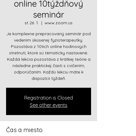
online 10týždňový
seminár
st 26. 1.
  |  
www.zoom.us
Je komplexne prepracovaný seminár pod
vedením skúsenej fyzioterapeutky.
Pozostáva z 10tich online hodinových
stretnutí, ktoré sú tématicky nastavené.
Každá lekcia pozostáva z krátkej teórie a
následne praktickej časti s cvičením,
odporúčaním. Každú lekciu máte k
Registration is Closed
See other events
Čas a miesto