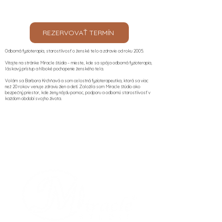
REZERVOVAŤ TERMÍN
Odborná fyzioterapia, starostlivosť o ženské telo a zdravie od roku 2005.
Vitajte na stránke Miracle štúdia – mieste, kde sa spája odborná fyzioterapia,
láskavý prístup a hlboké pochopenie ženského tela.
Volám sa Barbora Krchňavá a som celostná fyzioterapeutka, ktorá sa viac
než 20 rokov venuje zdraviu žien a detí. Založila som Miracle štúdio ako
bezpečný priestor, kde ženy nájdu pomoc, podporu a odbornú starostlivosť v
každom období svojho života.​