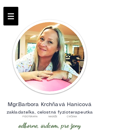
Mgr.Barbora Krchňavá Hanicová
zakladateľka, celostná fyzioterapeutka
FYZIOTERAPIA MASÁŽE CVIČENIA
odborne, srdcom, pre ženy