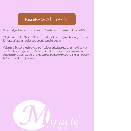
REZERVOVAŤ TERMÍN
Odborná fyzioterapia, starostlivosť o ženské telo a zdravie od roku 2005.
Vitajte na stránke Miracle štúdia – mieste, kde sa spája odborná fyzioterapia,
láskavý prístup a hlboké pochopenie ženského tela.
Volám sa Barbora Krchňavá a som celostná fyzioterapeutka, ktorá sa viac
než 20 rokov venuje zdraviu žien a detí. Založila som Miracle štúdio ako
bezpečný priestor, kde ženy nájdu pomoc, podporu a odbornú starostlivosť v
každom období svojho života.​