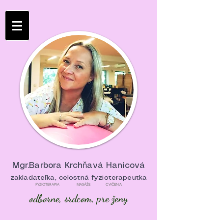
Mgr.Barbora Krchňavá Hanicová
zakladateľka, celostná fyzioterapeutka
FYZIOTERAPIA MASÁŽE CVIČENIA
odborne, srdcom, pre ženy