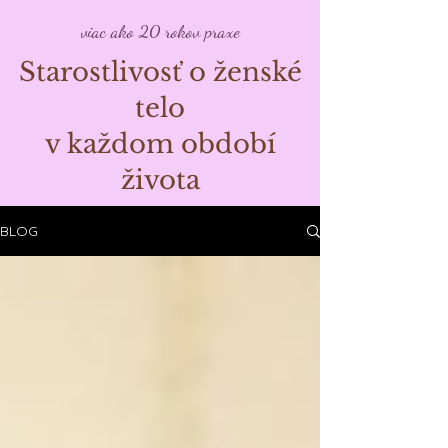
viac ako 20 rokov praxe
Starostlivosť o ženské
telo
v každom období
života
BLOG