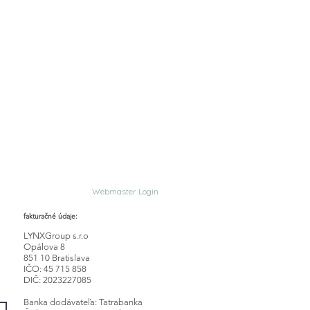
ra - vaša fyzioterapeutka
 ANI TRÉNEROV!!!
Webmaster Login
fakturačné údaje:
LYNXGroup s.r.o
Opálova 8
851 10 Bratislava
IČO: 45 715 858
DIČ: 2023227085
Banka dodávateľa: Tatrabanka