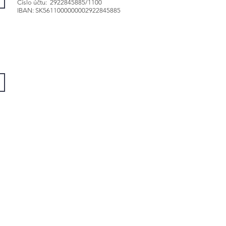
Číslo účtu: 2922845885/1100
IBAN: SK5611000000002922845885