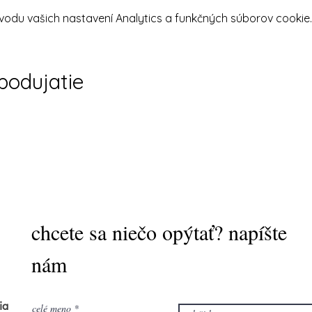
odu vašich nastavení Analytics a funkčných súborov cookie.
 mamičiek.
 samozrejme vítané, no napíšte mi to prosím do prihlášky)
 skriptá s cvikmi, podklady k prednáškam)
 podujatie
ada, keď dáte vedieť aj vašim priateľkám. Ďakujem 😘 Barbo
MINKY, NIE JE TO ŠKOLIACI KURZ PRE FYZIOTERAPEUTOV,
chcete sa niečo opýtať? napíšte
nám
ia
celé meno