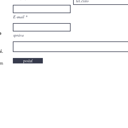
E‑mail
e
správa
i.
poslať
om