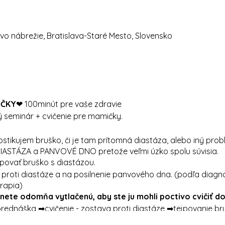
vo nábrežie, Bratislava-Staré Mesto, Slovensko
IČKY
❤ 100minút pre vaše zdravie
 seminár + cvičenie pre mamičky.
ikujem bruško, či je tam prítomná diastáza, alebo iný probl
DIASTÁZA a PANVOVÉ DNO pretože veľmi úzko spolu súvisia.
povať bruško s diastázou.
proti diastáze a na posilnenie panvového dna. (podľa diagno
erapia)
te odomňa vytlačenú, aby ste ju mohli poctivo cvičiť d
ednáška ➡cvičenie - zostava proti diastáze ➡tejpovanie bru
vádzanie cvikov a dýchanie pri nich ➡krátka prednáška pan