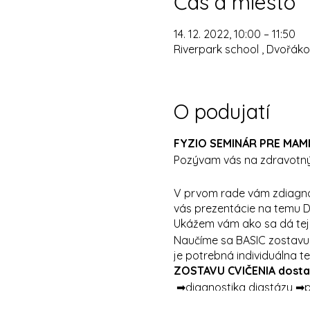
Čas a miesto
14. 12. 2022, 10:00 – 11:50
Riverpark school , Dvořáko
O podujatí
FYZIO SEMINÁR PRE MAM
Pozývam vás na zdravotný
V prvom rade vám zdiagnost
vás prezentácie na temu 
Ukážem vám ako sa dá tej
Naučíme sa BASIC zostavu 
je potrebná individuálna t
ZOSTAVU CVIČENIA dostane
➡diagnostika diastázy ➡pr
➡naučenie sa správne pre