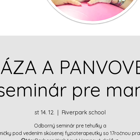
TÁZA A PANVOV
oseminár pre ma
st 14. 12.
  |  
Riverpark school
Odborný seminár pre tehuľky a
ičky pod vedením skúsenej fyzioterapeutky so 17ročnou pra