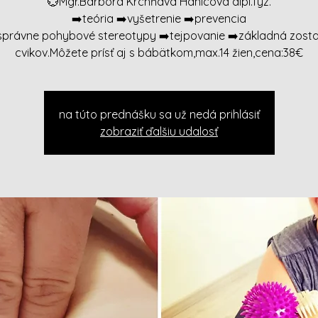
💮Mgr.Barbora Krchňavá Hanicová dipl.fyz.
➡️teória ➡️vyšetrenie ➡️prevencia
správne pohybové stereotypy ➡️tejpovanie ➡️základná zost
cvikov.Môžete prísť aj s bábätkom,max.14 žien,cena:38€
na túto prednášku sa už nedá prihlásiť
zobraziť ďalšiu udalosť