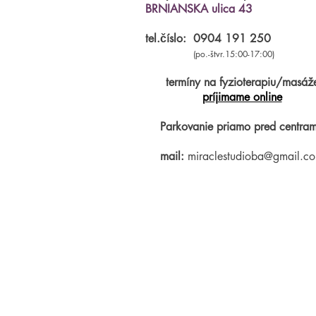
BRNIANSKA ulica 43
tel.číslo:
0904 191 250
(po.-štvr.15:00-17:00)
termíny na fyzioterapiu/masáž
príjimame online
Parkovanie priamo pred centram
mail:
miraclestudioba@gmail.c