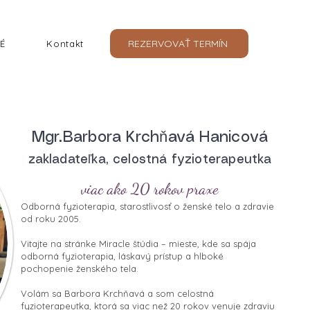
REZERVOVAŤ TERMÍN
É
Kontakt
Mgr.Barbora Krchňavá Hanicová
zakladateľka, celostná fyzioterapeutka
viac ako 20 rokov praxe
Odborná fyzioterapia, starostlivosť o ženské telo a zdravie
od roku 2005.
Vitajte na stránke Miracle štúdia – mieste, kde sa spája
odborná fyzioterapia, láskavý prístup a hlboké
pochopenie ženského tela.
Volám sa Barbora Krchňavá a som celostná
fyzioterapeutka, ktorá sa viac než 20 rokov venuje zdraviu