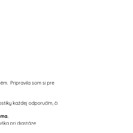
ém. Pripravila som si pre
stiky každej odporučím, či
oma.
ška pri diastáze
vové dno ➡cvičenie