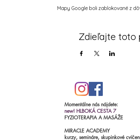
Mapy Google boli zablokované z dôv
👉Kapacita semináru je 14
(ak prídete s bábätkom, je
Cena: 38€ (v cene máte aj
Zdieľajte toto
Teším sa na vás a budem r
☝️
KURZ JE URČENÝ PRE MA
Momentálne nás nájdete:
new! HLBOKÁ CESTA 7
FYZIOTERAPIA A MASÁŽE
MIRACLE ACADEMY
kurzy, semináre, skupinkové cvičen