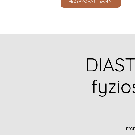
REZERVOVAŤ TERMÍN
DIAS
fyzi
mam