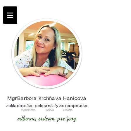
Mgr.Barbora Krchňavá Hanicová
zakladateľka, celostná fyzioterapeutka
FYZIOTERAPIA MASÁŽE CVIČENIA
odborne, srdcom, pre ženy