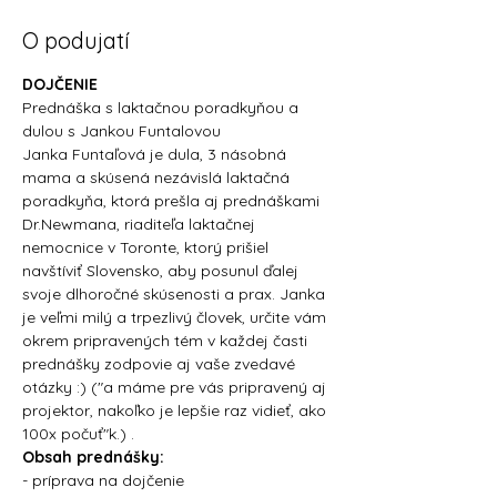
O podujatí
DOJČENIE
Prednáška s laktačnou poradkyňou a 
dulou s Jankou Funtalovou
Janka Funtaľová je dula, 3 násobná 
mama a skúsená nezávislá laktačná 
poradkyňa, ktorá prešla aj prednáškami 
Dr.Newmana, riaditeľa laktačnej 
nemocnice v Toronte, ktorý prišiel 
navštíviť Slovensko, aby posunul ďalej 
svoje dlhoročné skúsenosti a prax. Janka 
je veľmi milý a trpezlivý človek, určite vám 
okrem pripravených tém v každej časti 
prednášky zodpovie aj vaše zvedavé 
otázky :) ("a máme pre vás pripravený aj 
projektor, nakoľko je lepšie raz vidieť, ako 
100x počuť"k.) .
Obsah prednášky:
- príprava na dojčenie