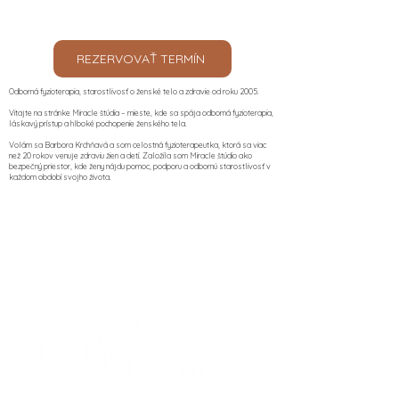
REZERVOVAŤ TERMÍN
Odborná fyzioterapia, starostlivosť o ženské telo a zdravie od roku 2005.
Vitajte na stránke Miracle štúdia – mieste, kde sa spája odborná fyzioterapia,
láskavý prístup a hlboké pochopenie ženského tela.
Volám sa Barbora Krchňavá a som celostná fyzioterapeutka, ktorá sa viac
než 20 rokov venuje zdraviu žien a detí. Založila som Miracle štúdio ako
bezpečný priestor, kde ženy nájdu pomoc, podporu a odbornú starostlivosť v
každom období svojho života.​