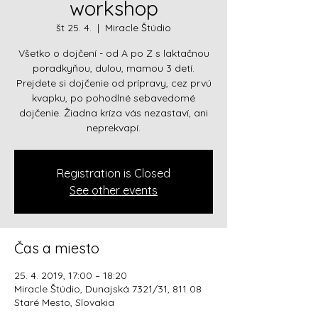
workshop
št 25. 4.
  |  
Miracle Štúdio
Všetko o dojčení - od A po Z s laktačnou
poradkyňou, dulou, mamou 3 detí.
Prejdete si dojčenie od prípravy, cez prvú
kvapku, po pohodlné sebavedomé
dojčenie. Žiadna kríza vás nezastaví, ani
neprekvapí.
Registration is Closed
See other events
Čas a miesto
25. 4. 2019, 17:00 – 18:20
Miracle Štúdio, Dunajská 7321/31, 811 08
Staré Mesto, Slovakia