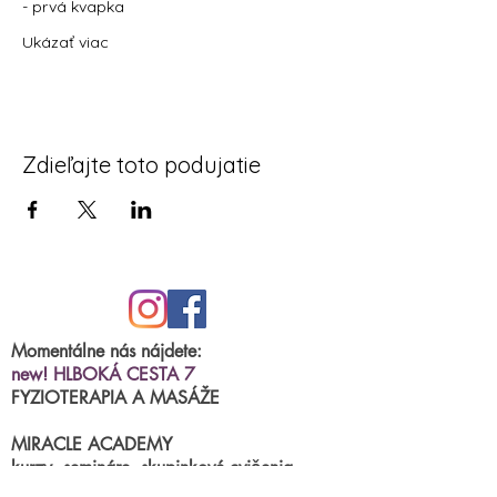
- prvá kvapka
Ukázať viac
Zdieľajte toto podujatie
Momentálne nás nájdete:
new! HLBOKÁ CESTA 7
FYZIOTERAPIA A MASÁŽE
MIRACLE ACADEMY
kurzy, semináre, skupinkové cvičenia
BRNIANSKA ulica 43