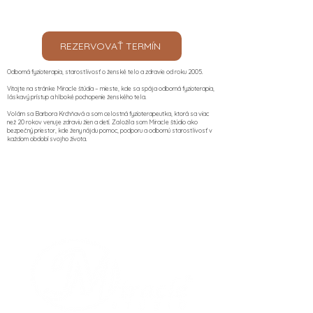
REZERVOVAŤ TERMÍN
Odborná fyzioterapia, starostlivosť o ženské telo a zdravie od roku 2005.
Vitajte na stránke Miracle štúdia – mieste, kde sa spája odborná fyzioterapia,
láskavý prístup a hlboké pochopenie ženského tela.
Volám sa Barbora Krchňavá a som celostná fyzioterapeutka, ktorá sa viac
než 20 rokov venuje zdraviu žien a detí. Založila som Miracle štúdio ako
bezpečný priestor, kde ženy nájdu pomoc, podporu a odbornú starostlivosť v
každom období svojho života.​