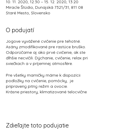
10. 11. 2020, 12:30 – 15. 12. 2020, 13:20
Miracle Štúdio, Dunajská 7321/31, 811 08
Staré Mesto, Slovensko
O podujatí
Jogove vyvážené cvičenie pre tehotné.
Asány zmodifikované pre rastúce bruško.
Odporúčame aj ako prvé cvičenie, ak ste
dlhšie necvičili. Dýchanie, cvičenie, relax pri
sviečkach a v príjemnej atmosfére.
Pre všetky mamičky máme k dispozícii
podložky na cvičenie, pomôcky, je
pripravený pitný režim a ovocie.
Krásne priestory, klimatizované telocvične
(chladíme cez prestávky). K dispozícii
máte 2 toalety, sprchu, hygienické
potreby.
Každá mamička dostáva uvítací balíček s
voňavými a praktickými vzorkami od
Zdieľajte toto podujatie
našich partnerov.