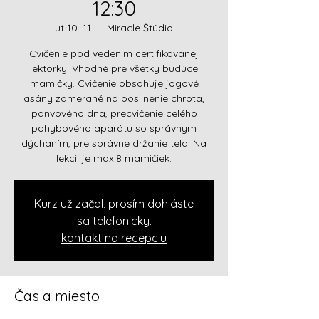
12:30
ut 10. 11.
  |  
Miracle Štúdio
Cvičenie pod vedením certifikovanej
lektorky. Vhodné pre všetky budúce
mamičky. Cvičenie obsahuje jogové
asány zamerané na posilnenie chrbta,
panvového dna, precvičenie celého
pohybového aparátu so správnym
dýchaním, pre správne držanie tela. Na
lekcii je max.8 mamičiek.
Kurz už začal, prosím dohláste
sa telefonicky.
kontakt na recepciu
Čas a miesto