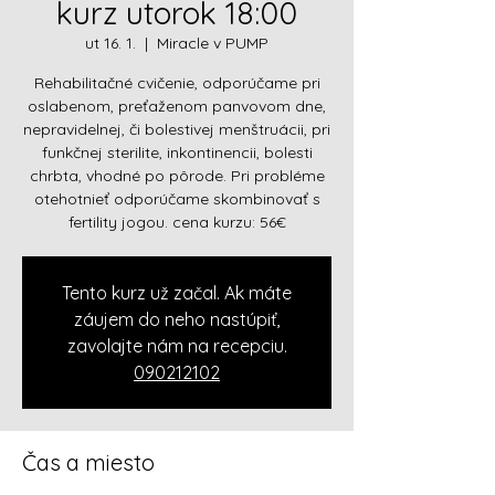
kurz utorok 18:00
ut 16. 1.
  |  
Miracle v PUMP
Rehabilitačné cvičenie, odporúčame pri
oslabenom, preťaženom panvovom dne,
nepravidelnej, či bolestivej menštruácii, pri
funkčnej sterilite, inkontinencii, bolesti
chrbta, vhodné po pôrode. Pri probléme
otehotnieť odporúčame skombinovať s
fertility jogou. cena kurzu: 56€
Tento kurz už začal. Ak máte
záujem do neho nastúpiť,
zavolajte nám na recepciu.
090212102
Čas a miesto