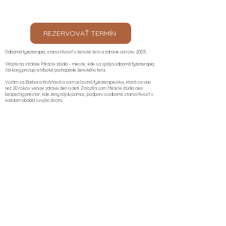
REZERVOVAŤ TERMÍN
Odborná fyzioterapia, starostlivosť o ženské telo a zdravie od roku 2005.
Vitajte na stránke Miracle štúdia – mieste, kde sa spája odborná fyzioterapia,
láskavý prístup a hlboké pochopenie ženského tela.
Volám sa Barbora Krchňavá a som celostná fyzioterapeutka, ktorá sa viac
než 20 rokov venuje zdraviu žien a detí. Založila som Miracle štúdio ako
bezpečný priestor, kde ženy nájdu pomoc, podporu a odbornú starostlivosť v
každom období svojho života.​