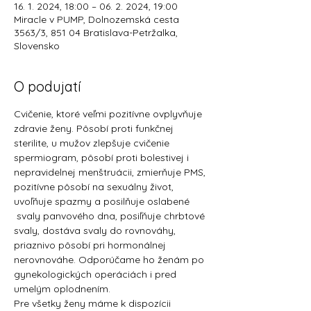
16. 1. 2024, 18:00 – 06. 2. 2024, 19:00
Miracle v PUMP, Dolnozemská cesta
3563/3, 851 04 Bratislava-Petržalka,
Slovensko
O podujatí
Cvičenie, ktoré veľmi pozitívne ovplyvňuje 
zdravie ženy. Pôsobí proti funkčnej 
sterilite, u mužov zlepšuje cvičenie 
spermiogram, pôsobí proti bolestivej i 
nepravidelnej menštruácii, zmierňuje PMS, 
pozitívne pôsobí na sexuálny život, 
uvoľňuje spazmy a posilňuje oslabené 
 svaly panvového dna, posiľňuje chrbtové 
svaly, dostáva svaly do rovnováhy, 
priaznivo pôsobí pri hormonálnej 
nerovnováhe. Odporúčame ho ženám po 
gynekologických operáciách i pred 
umelým oplodnením.
Pre všetky ženy máme k dispozícii 