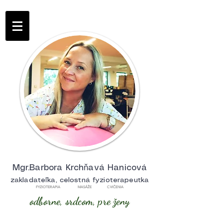
Mgr.Barbora Krchňavá Hanicová
zakladateľka, celostná fyzioterapeutka
FYZIOTERAPIA MASÁŽE CVIČENIA
odborne, srdcom, pre ženy