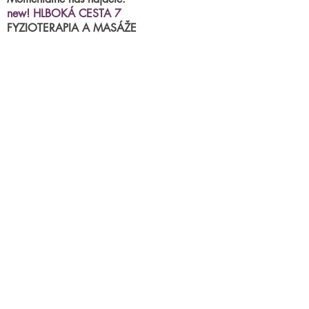
new! HLBOKÁ CESTA 7
FYZIOTERAPIA A MASÁŽE
MIRACLE ACADEMY
kurzy, semináre, skupinkové cvičenia
BRNIANSKA ulica 43
tel.číslo:
0904 191 250
(po.-štvr.15:00-17:00)
termíny na fyzioterapiu/masáže
príjimame
online
Parkovanie priamo pred centrami.
mail:
miraclestudioba@gmail.com
chcete sa niečo opýtať? napíšte
nám