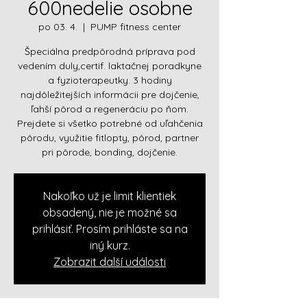
600nedelie osobne
po 03. 4.
  |  
PUMP fitness center
Špeciálna predpôrodná príprava pod
vedením duly,certif. laktačnej poradkyne
a fyzioterapeutky. 3 hodiny
najdôležitejších informácii pre dojčenie,
ľahší pôrod a regeneráciu po ňom.
Prejdete si všetko potrebné od uľahčenia
pôrodu, využitie fitlopty, pôrod, partner
pri pôrode, bonding, dojčenie.
Nakoľko už je limit klientiek
obsadený, nie je možné sa
prihlásiť. Prosím prihláste sa na
iný kurz.
Zobrazit další události