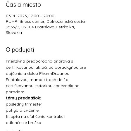
Čas a miesto
03. 4. 2023, 17:00 – 20:00
PUMP fitness center, Dolnozemská cesta
3563/3, 851 04 Bratislava-Petržalka,
Slovakia
O podujatí
Intenzívna predpôrodná príprava s 
certifikovanou laktačnou poradkyňou pre 
dojčenie a dulou PharmDr.Janou 
Funtaľovou, mamou troch detí a 
certifikovanou lektorkou sprievodkyne 
pôrodom.
témy prednášok:
posledný trimester
pohyb a cvičenie
fitlopta na uľahčenie kontrakcií
odľahčenie bruška