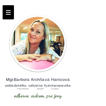
Mgr.Barbora Krchňavá Hanicová
zakladateľka, celostná fyzioterapeutka
FYZIOTERAPIA MASÁŽE CVIČENIA
odborne, srdcom, pre ženy