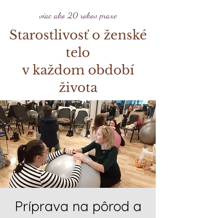
viac ako 20 rokov praxe
Starostlivosť o ženské
telo
v každom období
života
Príprava na pôrod a