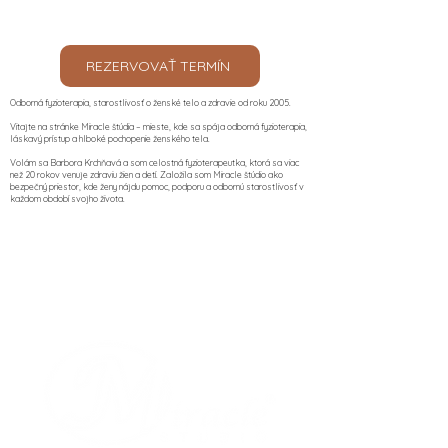
REZERVOVAŤ TERMÍN
Odborná fyzioterapia, starostlivosť o ženské telo a zdravie od roku 2005.
Vitajte na stránke Miracle štúdia – mieste, kde sa spája odborná fyzioterapia,
láskavý prístup a hlboké pochopenie ženského tela.
Volám sa Barbora Krchňavá a som celostná fyzioterapeutka, ktorá sa viac
než 20 rokov venuje zdraviu žien a detí. Založila som Miracle štúdio ako
bezpečný priestor, kde ženy nájdu pomoc, podporu a odbornú starostlivosť v
každom období svojho života.​