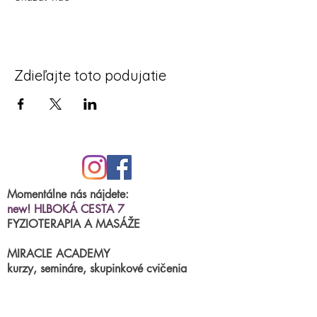
Zdieľajte toto podujatie
Momentálne nás nájdete:
new! HLBOKÁ CESTA 7
FYZIOTERAPIA A MASÁŽE
MIRACLE ACADEMY
kurzy, semináre, skupinkové cvičenia
BRNIANSKA ulica 43
tel.číslo:
0904 191 250