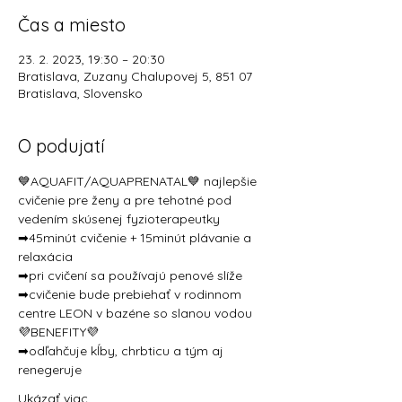
Čas a miesto
23. 2. 2023, 19:30 – 20:30
Bratislava, Zuzany Chalupovej 5, 851 07
Bratislava, Slovensko
O podujatí
💙AQUAFIT/AQUAPRENATAL💙 najlepšie 
cvičenie pre ženy a pre tehotné pod 
vedením skúsenej fyzioterapeutky
➡45minút cvičenie + 15minút plávanie a 
relaxácia 
➡pri cvičení sa používajú penové slíže
➡cvičenie bude prebiehať v rodinnom 
centre LEON v bazéne so slanou vodou
💜BENEFITY💜 
➡odľahčuje kĺby, chrbticu a tým aj 
renegeruje  
Ukázať viac