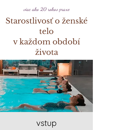
viac ako 20 rokov praxe
Starostlivosť o ženské
telo
v každom období
života
vstup