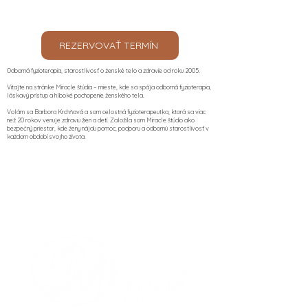
REZERVOVAŤ TERMÍN
Odborná fyzioterapia, starostlivosť o ženské telo a zdravie od roku 2005.
Vitajte na stránke Miracle štúdia – mieste, kde sa spája odborná fyzioterapia,
láskavý prístup a hlboké pochopenie ženského tela.
Volám sa Barbora Krchňavá a som celostná fyzioterapeutka, ktorá sa viac
než 20 rokov venuje zdraviu žien a detí. Založila som Miracle štúdio ako
bezpečný priestor, kde ženy nájdu pomoc, podporu a odbornú starostlivosť v
každom období svojho života.​