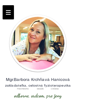
Mgr.Barbora Krchňavá Hanicová
zakladateľka, celostná fyzioterapeutka
FYZIOTERAPIA MASÁŽE CVIČENIA
odborne, srdcom, pre ženy