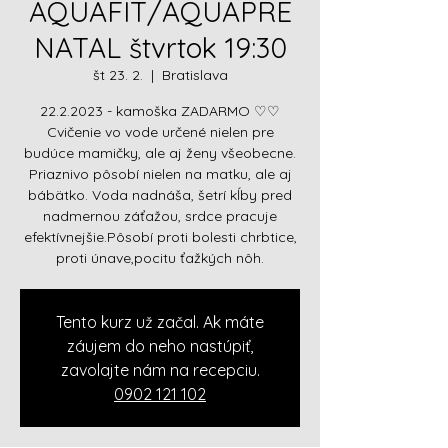
AQUAFIT/AQUAPRE
NATAL štvrtok 19:30
št 23. 2.
  |  
Bratislava
22.2.2023 - kamoška ZADARMO ♡♡
Cvičenie vo vode určené nielen pre
budúce mamičky, ale aj ženy všeobecne.
Priaznivo pôsobí nielen na matku, ale aj
bábätko. Voda nadnáša, šetrí kĺby pred
nadmernou záťažou, srdce pracuje
efektívnejšie.Pôsobí proti bolesti chrbtice,
proti únave,pocitu ťažkých nôh.
Tento kurz už začal. Ak máte
záujem do neho nastúpiť,
zavolajte nám na recepciu.
0902 121 102