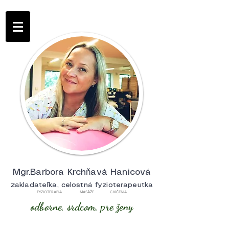
Mgr.Barbora Krchňavá Hanicová
zakladateľka, celostná fyzioterapeutka
FYZIOTERAPIA MASÁŽE CVIČENIA
odborne, srdcom, pre ženy