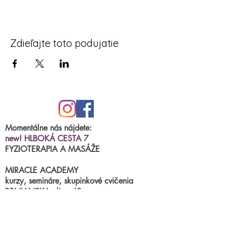
Zdieľajte toto podujatie
Momentálne nás nájdete:
new! HLBOKÁ CESTA 7
FYZIOTERAPIA A MASÁŽE
MIRACLE ACADEMY
kurzy, semináre, skupinkové cvičenia
BRNIANSKA ulica 43
tel.číslo:
0904 191 250
(po.-štvr.15:00-17:00)