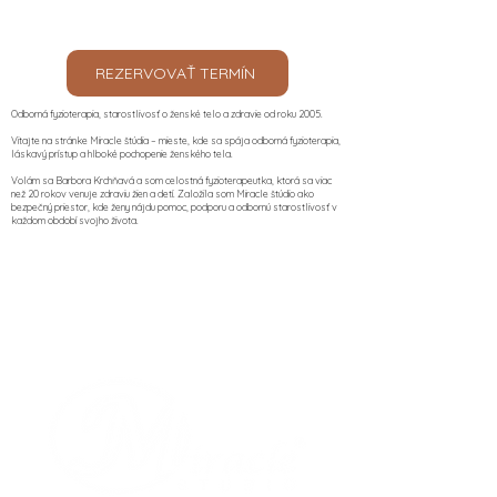
REZERVOVAŤ TERMÍN
Odborná fyzioterapia, starostlivosť o ženské telo a zdravie od roku 2005.
Vitajte na stránke Miracle štúdia – mieste, kde sa spája odborná fyzioterapia,
láskavý prístup a hlboké pochopenie ženského tela.
Volám sa Barbora Krchňavá a som celostná fyzioterapeutka, ktorá sa viac
než 20 rokov venuje zdraviu žien a detí. Založila som Miracle štúdio ako
bezpečný priestor, kde ženy nájdu pomoc, podporu a odbornú starostlivosť v
každom období svojho života.​