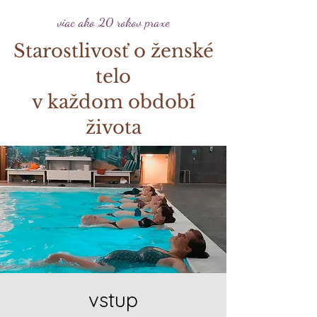
viac ako 20 rokov praxe
Starostlivosť o ženské
telo
v každom období
života
vstup