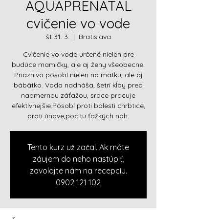
AQUAPRENATAL
cvičenie vo vode
št 31. 3.
  |  
Bratislava
Cvičenie vo vode určené nielen pre
budúce mamičky, ale aj ženy všeobecne.
Priaznivo pôsobí nielen na matku, ale aj
bábätko. Voda nadnáša, šetrí kĺby pred
nadmernou záťažou, srdce pracuje
efektívnejšie.Pôsobí proti bolesti chrbtice,
proti únave,pocitu ťažkých nôh.
Tento kurz už začal. Ak máte
záujem do neho nastúpiť,
zavolajte nám na recepciu.
0902 121 102