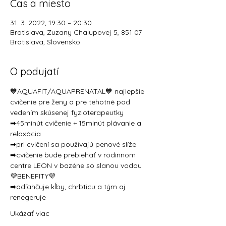
Čas a miesto
31. 3. 2022, 19:30 – 20:30
Bratislava, Zuzany Chalupovej 5, 851 07
Bratislava, Slovensko
O podujatí
💙AQUAFIT/AQUAPRENATAL💙 najlepšie 
cvičenie pre ženy a pre tehotné pod 
vedením skúsenej fyzioterapeutky
➡45minút cvičenie + 15minút plávanie a 
relaxácia 
➡pri cvičení sa používajú penové slíže
➡cvičenie bude prebiehať v rodinnom 
centre LEON v bazéne so slanou vodou
💜BENEFITY💜 
➡odľahčuje kĺby, chrbticu a tým aj 
renegeruje  
Ukázať viac