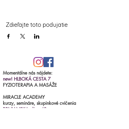
Zdieľajte toto podujatie
Momentálne nás nájdete:
new! HLBOKÁ CESTA 7
FYZIOTERAPIA A MASÁŽE
MIRACLE ACADEMY
kurzy, semináre, skupinkové cvičenia
BRNIANSKA ulica 43
tel.číslo:
0904 191 250
(po.-štvr.15:00-17:00)