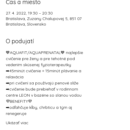
Čas a miesto
27. 4. 2022, 19:30 – 20:30
Bratislava, Zuzany Chalupovej 5, 851 07
Bratislava, Slovensko
O podujatí
💙AQUAFIT/AQUAPRENATAL💙 najlepšie 
cvičenie pre ženy a pre tehotné pod 
vedením skúsenej fyzioterapeutky
➡45minút cvičenie + 15minút plávanie a 
relaxácia 
➡pri cvičení sa používajú penové slíže
➡cvičenie bude prebiehať v rodinnom 
centre LEON v bazéne so slanou vodou
💜BENEFITY💜 
➡odľahčuje kĺby, chrbticu a tým aj 
renegeruje  
Ukázať viac