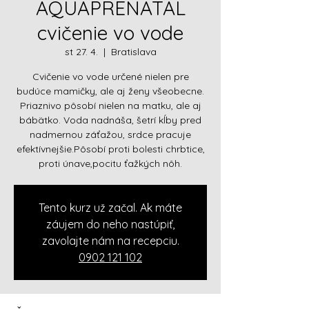
AQUAPRENATAL
cvičenie vo vode
st 27. 4.
  |  
Bratislava
Cvičenie vo vode určené nielen pre
budúce mamičky, ale aj ženy všeobecne.
Priaznivo pôsobí nielen na matku, ale aj
bábätko. Voda nadnáša, šetrí kĺby pred
nadmernou záťažou, srdce pracuje
efektívnejšie.Pôsobí proti bolesti chrbtice,
proti únave,pocitu ťažkých nôh.
Tento kurz už začal. Ak máte
záujem do neho nastúpiť,
zavolajte nám na recepciu.
0902 121 102