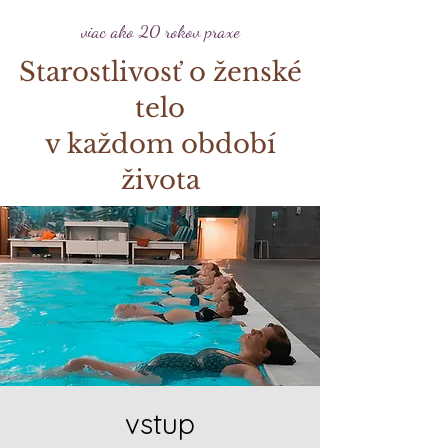
viac ako 20 rokov praxe
Starostlivosť o ženské
telo
v každom období
života
vstup