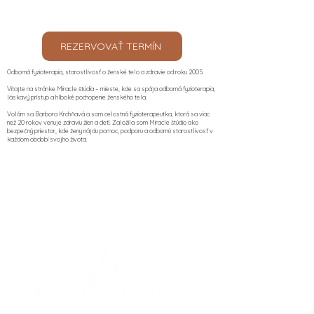
REZERVOVAŤ TERMÍN
Odborná fyzioterapia, starostlivosť o ženské telo a zdravie od roku 2005.
Vitajte na stránke Miracle štúdia – mieste, kde sa spája odborná fyzioterapia,
láskavý prístup a hlboké pochopenie ženského tela.
Volám sa Barbora Krchňavá a som celostná fyzioterapeutka, ktorá sa viac
než 20 rokov venuje zdraviu žien a detí. Založila som Miracle štúdio ako
bezpečný priestor, kde ženy nájdu pomoc, podporu a odbornú starostlivosť v
každom období svojho života.​