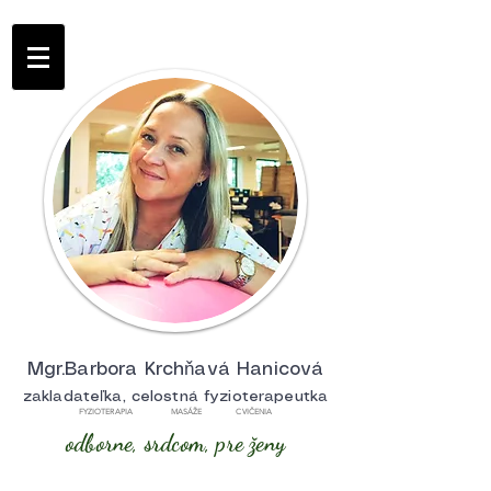
Mgr.Barbora Krchňavá Hanicová
zakladateľka, celostná fyzioterapeutka
FYZIOTERAPIA MASÁŽE CVIČENIA
odborne, srdcom, pre ženy