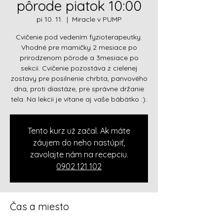
pôrode piatok 10:00
pi 10. 11.
  |  
Miracle v PUMP
Cvičenie pod vedením fyzioterapeutky.
Vhodné pre mamičky 2 mesiace po
prirodzenom pôrode a 3mesiace po
sekcii. Cvičenie pozostáva z cielenej
zostavy pre posilnenie chrbta, panvového
dna, proti diastáze, pre správne držanie
tela. Na lekcii je vítane aj vaše bábätko :).
Tento kurz už začal. Ak máte
záujem do neho nastúpiť,
zavolajte nám na recepciu.
0902 121 102
Čas a miesto