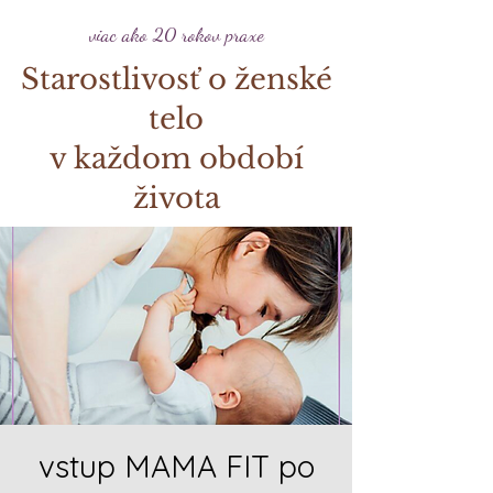
viac ako 20 rokov praxe
Starostlivosť o ženské
telo
v každom období
života
vstup MAMA FIT po