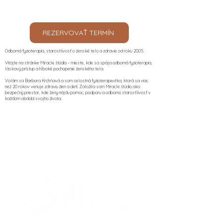
REZERVOVAŤ TERMÍN
Odborná fyzioterapia, starostlivosť o ženské telo a zdravie od roku 2005.
Vitajte na stránke Miracle štúdia – mieste, kde sa spája odborná fyzioterapia,
láskavý prístup a hlboké pochopenie ženského tela.
Volám sa Barbora Krchňavá a som celostná fyzioterapeutka, ktorá sa viac
než 20 rokov venuje zdraviu žien a detí. Založila som Miracle štúdio ako
bezpečný priestor, kde ženy nájdu pomoc, podporu a odbornú starostlivosť v
každom období svojho života.​