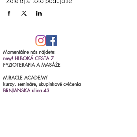
Zdieľajte toto podujatie
Momentálne nás nájdete:
new! HLBOKÁ CESTA 7
FYZIOTERAPIA A MASÁŽE
MIRACLE ACADEMY
kurzy, semináre, skupinkové cvičenia
BRNIANSKA ulica 43
tel.číslo:
0904 191 250
(po.-štvr.15:00-17:00)
termíny na fyzioterapiu/masáže
príjimame
online