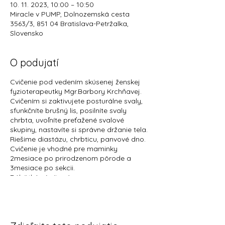
10. 11. 2023, 10:00 – 10:50
Miracle v PUMP, Dolnozemská cesta
3563/3, 851 04 Bratislava-Petržalka,
Slovensko
O podujatí
Cvičenie pod vedením skúsenej ženskej
fyzioterapeutky Mgr.Barbory Krchňavej.
Cvičením si zaktivujete posturálne svaly,
sfunkčníte brušný lis, posilníte svaly
chrbta, uvoľníte preťažené svalové
skupiny, nastavíte si správne držanie tela.
Riešime diastázu, chrbticu, panvové dno.
Cvičenie je vhodné pre maminky
2mesiace po prirodzenom pôrode a
3mesiace po sekcii.
Bábätká sú vítané.
samostatný vstup: 12€