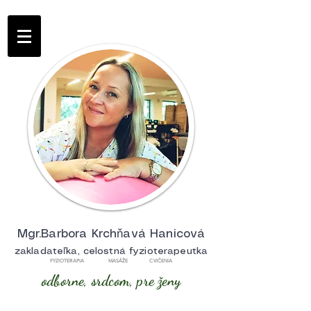
Mgr.Barbora Krchňavá Hanicová
zakladateľka, celostná fyzioterapeutka
FYZIOTERAPIA MASÁŽE CVIČENIA
odborne, srdcom, pre ženy