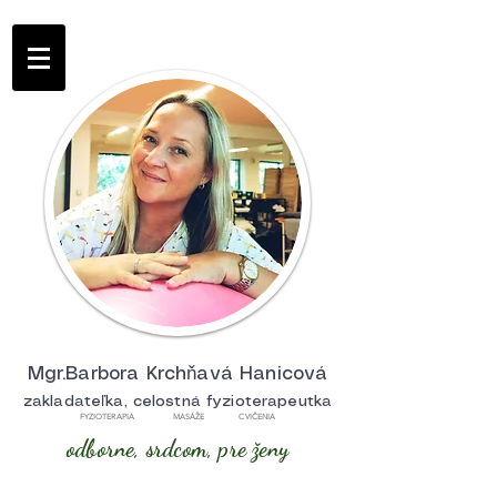
Mgr.Barbora Krchňavá Hanicová
zakladateľka, celostná fyzioterapeutka
FYZIOTERAPIA MASÁŽE CVIČENIA
odborne, srdcom, pre ženy