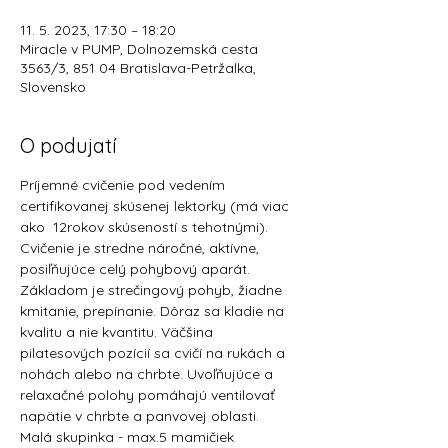
11. 5. 2023, 17:30 – 18:20
Miracle v PUMP, Dolnozemská cesta
3563/3, 851 04 Bratislava-Petržalka,
Slovensko
O podujatí
Príjemné cvičenie pod vedením 
certifikovanej skúsenej lektorky (má viac 
ako  12rokov skúseností s tehotnými).
Cvičenie je stredne náročné, aktívne, 
posiľňujúce celý pohybový aparát.
Základom je strečingový pohyb, žiadne 
kmitanie, prepínanie. Dôraz sa kladie na 
kvalitu a nie kvantitu. Väčšina 
pilatesových pozícií sa cvičí na rukách a 
nohách alebo na chrbte. Uvoľňujúce a 
relaxačné polohy pomáhajú ventilovať 
napätie v chrbte a panvovej oblasti.
Malá skupinka - max.5 mamičiek