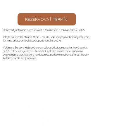
REZERVOVAŤ TERMÍN
Odborná fyzioterapia, starostlivosť o ženské telo a zdravie od roku 2005.
Vitajte na stránke Miracle štúdia – mieste, kde sa spája odborná fyzioterapia,
láskavý prístup a hlboké pochopenie ženského tela.
Volám sa Barbora Krchňavá a som celostná fyzioterapeutka, ktorá sa viac
než 20 rokov venuje zdraviu žien a detí. Založila som Miracle štúdio ako
bezpečný priestor, kde ženy nájdu pomoc, podporu a odbornú starostlivosť v
každom období svojho života.​