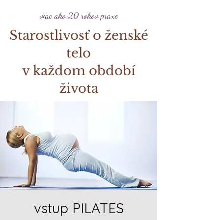
viac ako 20 rokov praxe
Starostlivosť o ženské
telo
v každom období
života
vstup PILATES